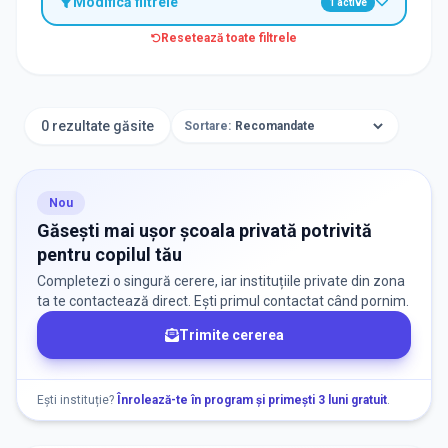
Modifică filtrele
1
active
Resetează toate filtrele
TIP INSTITUȚIE
Școli
0 rezultate găsite
Sortare:
ORAȘ / ZONĂ
Găsește lângă mine
Nou
Găsești mai ușor școala privată potrivită
pentru copilul tău
Completezi o singură cerere, iar instituțiile private din zona
ta te contactează direct. Ești primul contactat când pornim.
Trimite cererea
DISPONIBILITATE
Nu există informații despre locuri libere
Ești instituție?
Înrolează-te în program și primești 3 luni gratuit
.