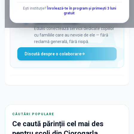
Ești instituție?
Înrolează-te în program și primești 3 luni
gratuit
.
ADS
Vrei să ajungi la părinții care
caută activ soluții?
Edulio conectează servicii dedicate copiilor
cu familiile care au nevoie de ele — fără
reclamă generală, fără risipă.
Discută despre o colaborare
CĂUTĂRI POPULARE
Ce caută părinții cel mai des
pentru
școli
din
Ciorogarla