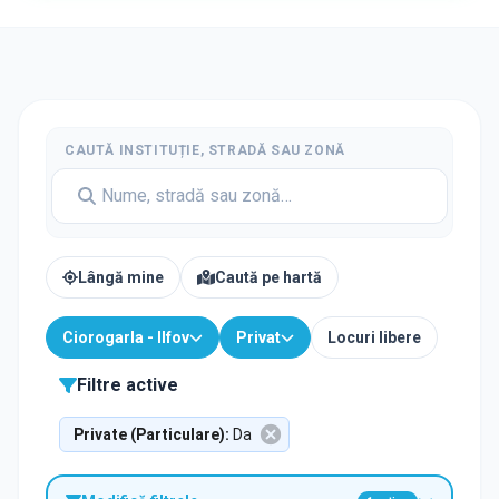
CAUTĂ INSTITUȚIE, STRADĂ SAU ZONĂ
Lângă mine
Caută pe hartă
Ciorogarla - Ilfov
Privat
Locuri libere
Filtre active
Private (Particulare)
:
Da