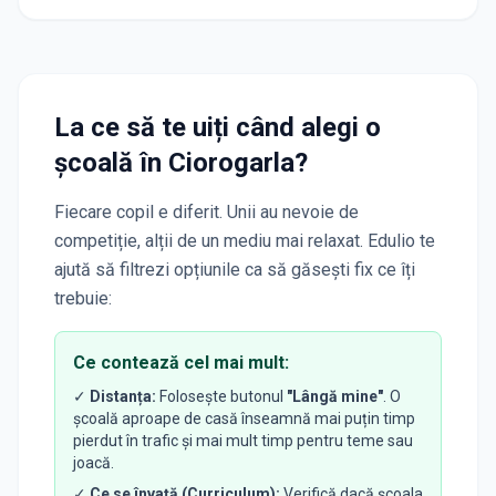
La ce să te uiți când alegi o
școală
în Ciorogarla
?
Fiecare copil e diferit. Unii au nevoie de
competiție, alții de un mediu mai relaxat. Edulio te
ajută să filtrezi opțiunile ca să găsești fix ce îți
trebuie:
Ce contează cel mai mult:
✓
Distanța:
Folosește butonul
"Lângă mine"
. O
școală aproape de casă înseamnă mai puțin timp
pierdut în trafic și mai mult timp pentru teme sau
joacă.
✓
Ce se învață (Curriculum):
Verifică dacă școala