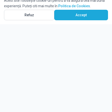
Acest site folosește cookie-uri pentru a vă asigura cea mai bună
experiență. Puteți citi mai multe în
Politica de Cookies
.
Refuz
Accept
Ghidul tău complet pentru educație.
Găsește locul potrivit pentru viitorul copilului tău.
Noutăți
Despre Edulio
Cum Funcționează Edulio
Pentru instituții
Termeni și condiții
Contact Edulio
Politica de Cookies
Setări cookies