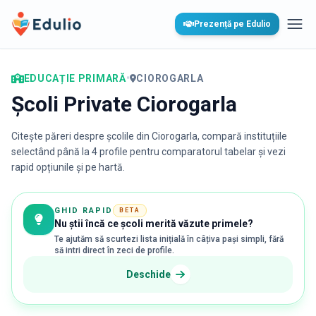
Edulio
Prezență pe Edulio
Desc
EDUCAȚIE PRIMARĂ
•
CIOROGARLA
Școli Private Ciorogarla
Citește păreri despre școlile din
Ciorogarla
, compară instituțiile
selectând până la 4 profile pentru comparatorul tabelar și vezi
rapid opțiunile și pe hartă.
GHID RAPID
BETA
Nu știi încă ce școli merită văzute primele?
Te ajutăm să scurtezi lista inițială în câțiva pași simpli, fără
să intri direct în zeci de profile.
Deschide