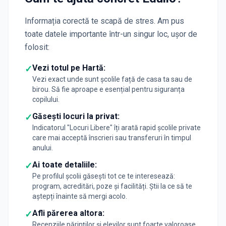
Informația corectă te scapă de stres. Am pus
toate datele importante într-un singur loc, ușor de
folosit:
Vezi totul pe Hartă:
✓
Vezi exact unde sunt școlile față de casa ta sau de
birou. Să fie aproape e esențial pentru siguranța
copilului.
Găsești locuri la privat:
✓
Indicatorul "Locuri Libere" îți arată rapid școlile private
care mai acceptă înscrieri sau transferuri în timpul
anului.
Ai toate detaliile:
✓
Pe profilul școlii găsești tot ce te interesează:
program, acreditări, poze și facilități. Știi la ce să te
aștepți înainte să mergi acolo.
Afli părerea altora:
✓
Recenziile părinților și elevilor sunt foarte valoroase.