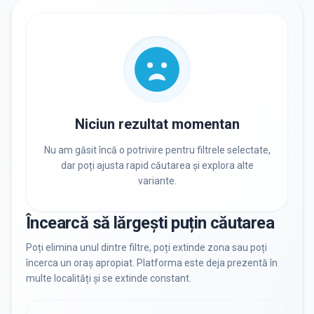
RECRUTARE
Nu există informații despre job-uri
PRIVAT / DE STAT
Toate
Private
De stat
Niciun rezultat momentan
Nu am găsit încă o potrivire pentru filtrele selectate,
dar poți ajusta rapid căutarea și explora alte
variante.
Toate Filtrele
METODOLOGIE, LIMBĂ, FACILITĂȚI
Încearcă să lărgești puțin căutarea
Resetează filtrele
Poți elimina unul dintre filtre, poți extinde zona sau poți
încerca un oraș apropiat. Platforma este deja prezentă în
multe localități și se extinde constant.