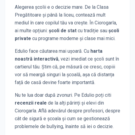
Alegerea școlii e o decizie mare. De la Clasa
Pregătitoare și până la liceu, contează mult
mediul în care copilul tău va crește. În
Ciorogarla
,
ai multe opțiuni:
școli de stat
cu tradiție sau
școli
private
cu programe moderne și clase mai mici.
Edulio face căutarea mai ușoară. Cu
harta
noastră interactivă
, vezi imediat ce școli sunt în
cartierul tău. Știm că, pe măsură ce cresc, copiii
vor să meargă singuri la școală, așa că distanța
față de casă devine foarte importantă.
Nu te lua doar după zvonuri. Pe Edulio poți citi
recenzii reale
de la alți părinți și elevi
din
Ciorogarla
. Află adevărul despre profesori, despre
cât de sigură e școala și cum se gestionează
problemele de bullying, înainte să iei o decizie.