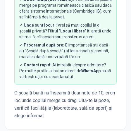
merge pe programa românească clasică sau dacă
oferă sisteme internaționale (Cambridge, IB), cum
se întâmplă des la privat.
✓
Unde sunt locuri:
Vrei să muți copilul la o
școală privată? Filtrul
"Locuri libere"
îți arată unde
se mai fac înscrieri sau transferuri acum.
✓
Programul după ore:
E important să știi dacă
au "Școală după școală" (after-school) și cantină,
mai ales dacă lucrezi până târziu.
✓
Contact rapid:
Ai întrebări despre admitere?
Pe multe profile ai buton direct de
WhatsApp
ca să
vorbești ușor cu secretariatul.
O școală bună nu înseamnă doar note de 10, ci un
loc unde copilul merge cu drag. Uită-te la poze,
verifică facilitățile (laboratoare, sală de sport) și
alege informat.