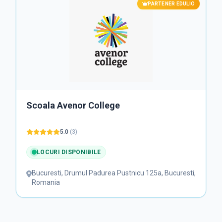
PARTENER EDULIO
Scoala Avenor College
5.0
(
3
)
LOCURI DISPONIBILE
Bucuresti
,
Drumul Padurea Pustnicu 125a, Bucuresti,
Romania