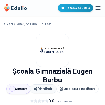
Edulio
Prezență pe Edulio
Desc
Vezi și alte Școli din
Bucuresti
Școala Gimnazială Eugen
Barbu
Distribuie
Compară
Sugerează o modificare
0.0
(
0
recenzii
)