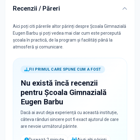
Recenzii / Păreri
Aici poți citi părerile altor părinți despre Școala Gimnazială
Eugen Barbu și poți vedea mai clar cum este percepută
școala în practică, de la program și facilități până la
atmosferă și comunicare.
FII PRIMUL CARE SPUNE CUM A FOST
Nu există încă recenzii
pentru
Școala Gimnazială
Eugen Barbu
Dacă ai avut deja experiență cu această instituție,
câteva rânduri sincere pot fi exact ajutorul de care
are nevoie următorul părinte.
Durează 2 minute
Ajuți alți părinți