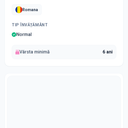
Romana
TIP ÎNVĂȚĂMÂNT
Normal
Vârsta minimă
6 ani