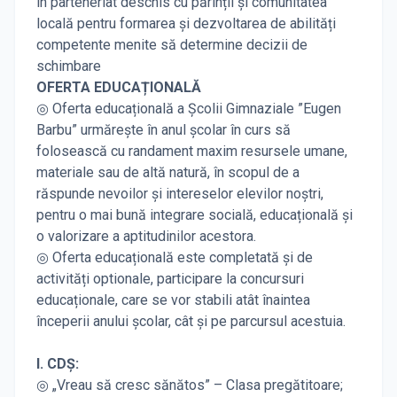
în parteneriat deschis cu părinții și comunitatea
locală pentru formarea și dezvoltarea de abilități
competente menite să determine decizii de
schimbare
OFERTA EDUCAȚIONALĂ
◎ Oferta educațională a Școlii Gimnaziale ”Eugen
Barbu” urmărește în anul școlar în curs să
folosească cu randament maxim resursele umane,
materiale sau de altă natură, în scopul de a
răspunde nevoilor și intereselor elevilor noștri,
pentru o mai bună integrare socială, educațională și
o valorizare a aptitudinilor acestora.
◎ Oferta educațională este completată și de
activități optionale, participare la concursuri
educaționale, care se vor stabili atât înaintea
începerii anului școlar, cât și pe parcursul acestuia.
I. CDȘ:
◎ „Vreau să cresc sănătos” – Clasa pregătitoare;