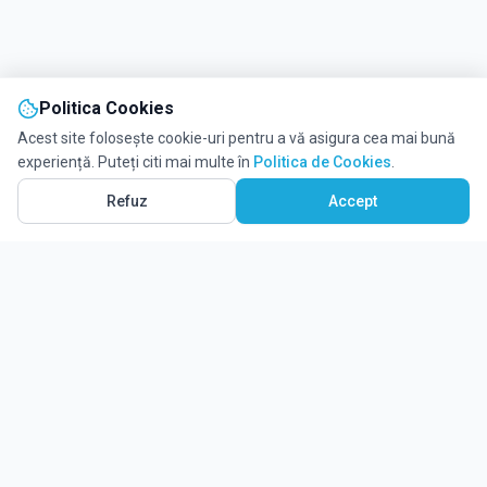
Politica Cookies
Acest site folosește cookie-uri pentru a vă asigura cea mai bună
experiență. Puteți citi mai multe în
Politica de Cookies
.
Refuz
Accept
Ghidul tău complet pentru educație.
Găsește locul potrivit pentru viitorul copilului tău.