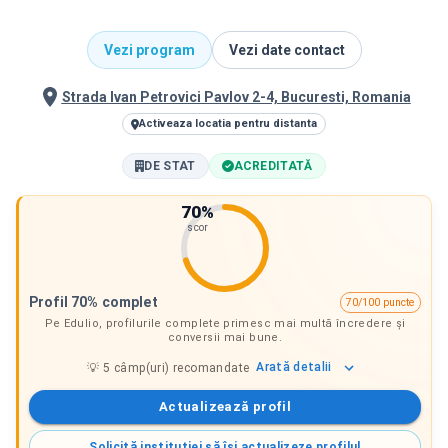
Vezi program
Vezi date contact
Strada Ivan Petrovici Pavlov 2-4, Bucuresti, Romania
Activeaza locatia pentru distanta
DE STAT
ACREDITATĂ
70
%
scor
Profil 70% complet
70/100 puncte
Pe Edulio, profilurile complete primesc mai multă încredere și
conversii mai bune.
Arată
detalii
💡
5
câmp(uri) recomandate
Actualizează profil
Solicită instituției să își actualizeze profilul