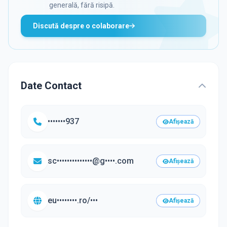
generală, fără risipă.
Discută despre o colaborare
Date Contact
•••••••937
Afișează
sc••••••••••••••@g••••.com
Afișează
eu••••••••.ro/•••
Afișează