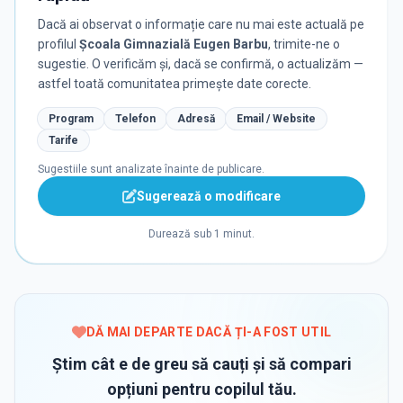
Dacă ai observat o informație care nu mai este actuală pe
profilul
Școala Gimnazială Eugen Barbu
, trimite-ne o
sugestie. O verificăm și, dacă se confirmă, o actualizăm —
astfel toată comunitatea primește date corecte.
Program
Telefon
Adresă
Email / Website
Tarife
Sugestiile sunt analizate înainte de publicare.
Sugerează o modificare
Durează sub 1 minut.
DĂ MAI DEPARTE DACĂ ȚI-A FOST UTIL
Știm cât e de greu să cauți și să compari
opțiuni pentru copilul tău.