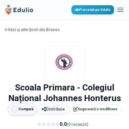
Edulio
Prezență pe Edulio
Desc
Vezi și alte Școli din
Brasov
Scoala Primara - Colegiul
Național Johannes Honterus
Distribuie
Compară
Sugerează o modificare
0.0
(
0
recenzii
)