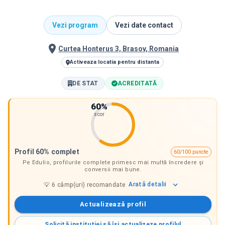
Vezi program
Vezi date contact
Curtea Honterus 3, Brasov, Romania
Activeaza locatia pentru distanta
DE STAT
ACREDITATĂ
60
%
scor
Profil 60% complet
60/100 puncte
Pe Edulio, profilurile complete primesc mai multă încredere și
conversii mai bune.
Arată
detalii
💡
6
câmp(uri) recomandate
Actualizează profil
Solicită instituției să își actualizeze profilul