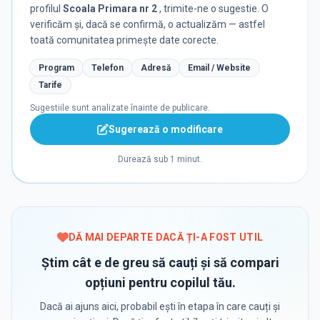
profilul
Scoala Primara nr 2
, trimite-ne o sugestie. O
verificăm și, dacă se confirmă, o actualizăm — astfel
toată comunitatea primește date corecte.
Program
Telefon
Adresă
Email / Website
Tarife
Sugestiile sunt analizate înainte de publicare.
Sugerează o modificare
Durează sub 1 minut.
DĂ MAI DEPARTE DACĂ ȚI-A FOST UTIL
Știm cât e de greu să cauți și să compari
opțiuni pentru copilul tău.
Dacă ai ajuns aici, probabil ești în etapa în care cauți și