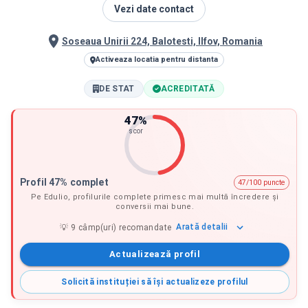
Vezi date contact
Soseaua Unirii 224, Balotesti, Ilfov, Romania
Activeaza locatia pentru distanta
DE STAT
ACREDITATĂ
47
%
scor
Profil 47% complet
47/100 puncte
Pe Edulio, profilurile complete primesc mai multă încredere și
conversii mai bune.
Arată
detalii
💡
9
câmp(uri) recomandate
Actualizează profil
Solicită instituției să își actualizeze profilul