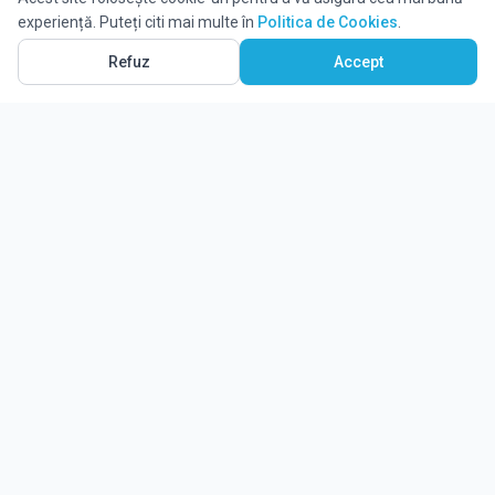
experiență. Puteți citi mai multe în
Politica de Cookies
.
Refuz
Accept
Ghidul tău complet pentru educație.
Găsește locul potrivit pentru viitorul copilului tău.
Noutăți
Despre Edulio
Cum Funcționează Edulio
Pentru instituții
Termeni și condiții
Contact Edulio
Politica de Cookies
Setări cookies