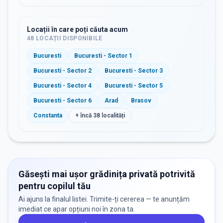
Locații în care poți căuta acum
48
LOCAȚII DISPONIBILE
Bucuresti
Bucuresti - Sector 1
Bucuresti - Sector 2
Bucuresti - Sector 3
Bucuresti - Sector 4
Bucuresti - Sector 5
Bucuresti - Sector 6
Arad
Brasov
Constanta
+ încă
38
localități
Găsești mai ușor grădinița privată potrivită
pentru copilul tău
Ai ajuns la finalul listei. Trimite-ți cererea — te anunțăm
imediat ce apar opțiuni noi în zona ta.