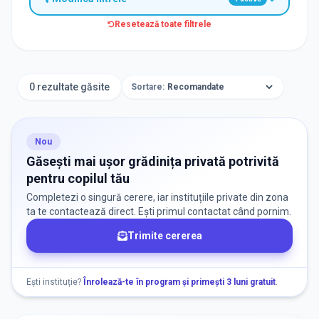
Resetează toate filtrele
TIP INSTITUȚIE
Grădinițe
0 rezultate găsite
Sortare:
ORAȘ / ZONĂ
Găsește lângă mine
Nou
Găsești mai ușor grădinița privată potrivită
pentru copilul tău
Completezi o singură cerere, iar instituțiile private din zona
ta te contactează direct. Ești primul contactat când pornim.
Trimite cererea
DISPONIBILITATE
Nu există informații despre locuri libere
Ești instituție?
Înrolează-te în program și primești 3 luni gratuit
.