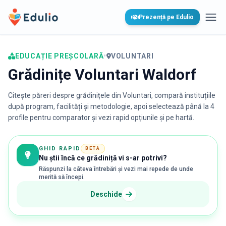
Edulio
Prezență pe Edulio
Desc
EDUCAȚIE PREȘCOLARĂ
•
VOLUNTARI
Grădinițe Voluntari Waldorf
Citește păreri despre grădinițele din
Voluntari
, compară instituțiile
după program, facilități și metodologie, apoi selectează până la 4
profile pentru comparator și vezi rapid opțiunile și pe hartă.
GHID RAPID
BETA
Nu știi încă ce grădiniță vi s-ar potrivi?
Răspunzi la câteva întrebări și vezi mai repede de unde
merită să începi.
Deschide