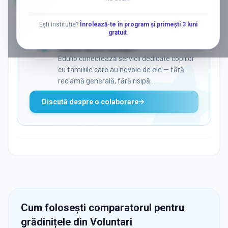
AD
Ești instituție?
Înrolează-te în program și primești 3 luni
gratuit
.
ADS
Vrei să ajungi la părinții care
caută activ soluții?
Edulio conectează servicii dedicate copiilor
cu familiile care au nevoie de ele — fără
reclamă generală, fără risipă.
Discută despre o colaborare
Cum folosești comparatorul pentru
grădinițele din
Voluntari