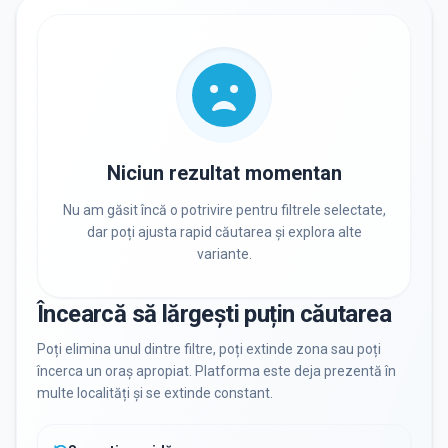
RECRUTARE
Nu există informații despre job-uri
PRIVAT / DE STAT
Toate
Private
De stat
Niciun rezultat momentan
Nu am găsit încă o potrivire pentru filtrele selectate,
dar poți ajusta rapid căutarea și explora alte
variante.
Toate Filtrele
METODOLOGIE, LIMBĂ, FACILITĂȚI
Încearcă să lărgești puțin căutarea
Resetează filtrele
Poți elimina unul dintre filtre, poți extinde zona sau poți
încerca un oraș apropiat. Platforma este deja prezentă în
multe localități și se extinde constant.