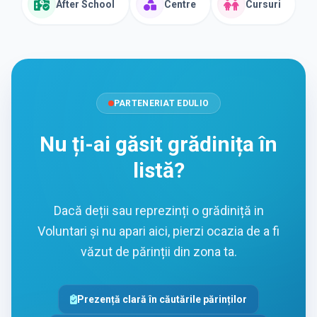
After School
Centre
Cursuri
PARTENERIAT EDULIO
Nu ți-ai găsit grădinița în
listă?
Dacă deții sau reprezinți o grădiniță in
Voluntari și nu apari aici, pierzi ocazia de a fi
văzut de părinții din zona ta.
Prezență clară în căutările părinților