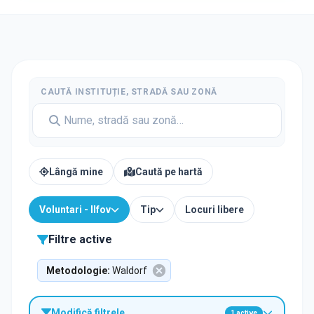
CAUTĂ INSTITUȚIE, STRADĂ SAU ZONĂ
Lângă mine
Caută pe hartă
Voluntari - Ilfov
Tip
Locuri libere
Filtre active
Metodologie
:
Waldorf
Modifică filtrele
1
active