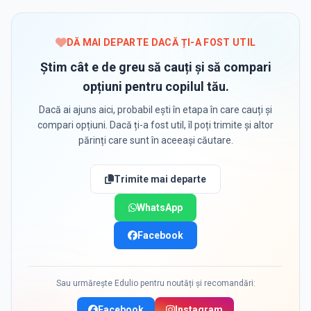
DĂ MAI DEPARTE DACĂ ȚI-A FOST UTIL
Știm cât e de greu să cauți și să compari
opțiuni pentru copilul tău.
Dacă ai ajuns aici, probabil ești în etapa în care cauți și
compari opțiuni. Dacă ți-a fost util, îl poți trimite și altor
părinți care sunt în aceeași căutare.
Trimite mai departe
WhatsApp
Facebook
Sau urmărește Edulio pentru noutăți și recomandări:
Facebook
Instagram