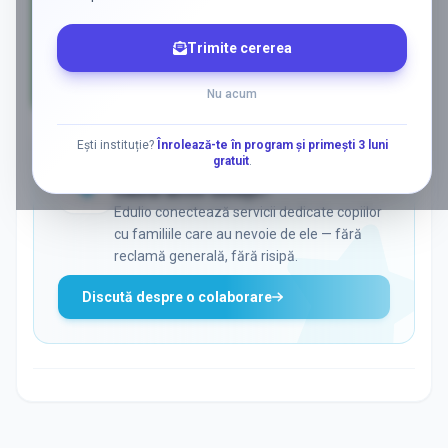
Trimite cererea
Nu acum
AD
Ești instituție?
Înrolează-te în program și primești 3 luni
gratuit
.
ADS
Vrei să ajungi la părinții care
caută activ soluții?
Edulio conectează servicii dedicate copiilor
cu familiile care au nevoie de ele — fără
reclamă generală, fără risipă.
Discută despre o colaborare