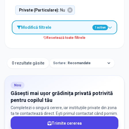
Private (Particulare)
:
Nu
Modifică filtrele
1
active
Resetează toate filtrele
TIP INSTITUȚIE
Grădinițe
0 rezultate găsite
Sortare:
ORAȘ / ZONĂ
Găsește lângă mine
Nou
Găsești mai ușor grădinița privată potrivită
pentru copilul tău
Completezi o singură cerere, iar instituțiile private din zona
ta te contactează direct. Ești primul contactat când pornim.
Trimite cererea
DISPONIBILITATE