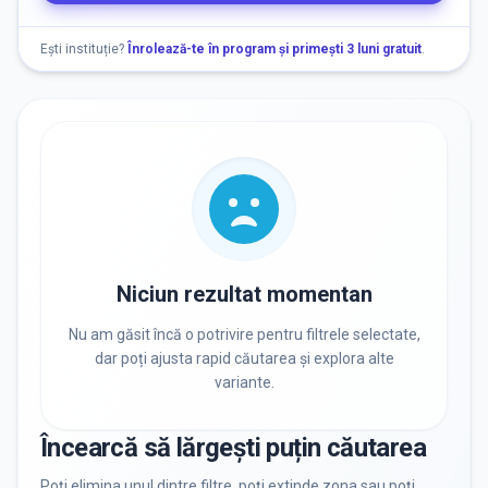
Nu există informații despre locuri libere
Ești instituție?
Înrolează-te în program și primești 3 luni gratuit
.
RECRUTARE
Nu există informații despre job-uri
PRIVAT / DE STAT
Toate
Private
De stat
Niciun rezultat momentan
Nu am găsit încă o potrivire pentru filtrele selectate,
dar poți ajusta rapid căutarea și explora alte
variante.
Toate Filtrele
METODOLOGIE, LIMBĂ, FACILITĂȚI
Încearcă să lărgești puțin căutarea
Resetează filtrele
Poți elimina unul dintre filtre, poți extinde zona sau poți