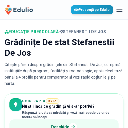
Edulio
Prezență pe Edulio
Desc
EDUCAȚIE PREȘCOLARĂ
•
STEFANESTII DE JOS
Grădinițe De stat Stefanestii
De Jos
Citește păreri despre grădinițele din
Stefanestii De Jos
, compară
instituțiile după program, facilități și metodologie, apoi selectează
până la 4 profile pentru comparator și vezi rapid opțiunile și pe
hartă.
GHID RAPID
BETA
Nu știi încă ce grădiniță vi s-ar potrivi?
Răspunzi la câteva întrebări și vezi mai repede de unde
merită să începi.
Deschide