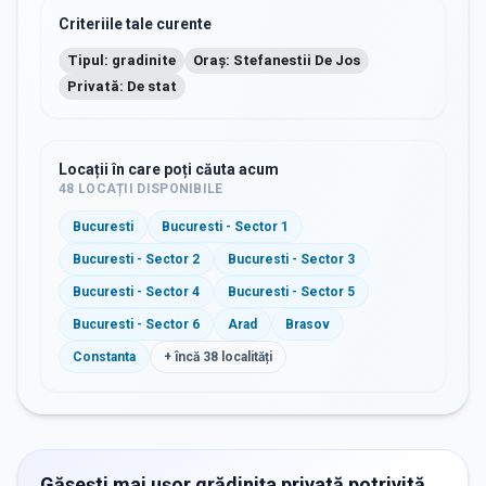
Criteriile tale curente
Tipul: gradinite
Oraș: Stefanestii De Jos
Privată: De stat
Locații în care poți căuta acum
48
LOCAȚII DISPONIBILE
Bucuresti
Bucuresti - Sector 1
Bucuresti - Sector 2
Bucuresti - Sector 3
Bucuresti - Sector 4
Bucuresti - Sector 5
Bucuresti - Sector 6
Arad
Brasov
Constanta
+ încă
38
localități
Găsești mai ușor grădinița privată potrivită