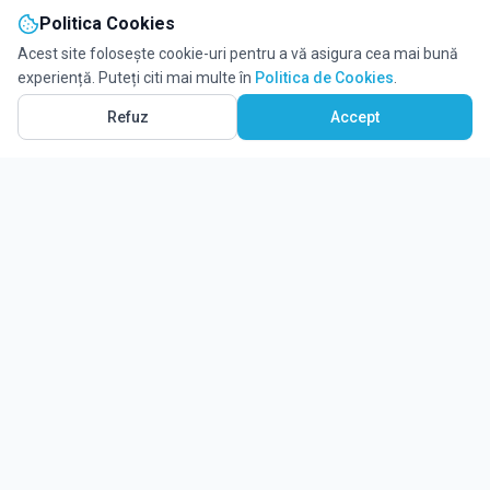
Politica Cookies
Acest site folosește cookie-uri pentru a vă asigura cea mai bună
experiență. Puteți citi mai multe în
Politica de Cookies
.
Refuz
Accept
Ghidul tău complet pentru educație.
Găsește locul potrivit pentru viitorul copilului tău.
Noutăți
Despre Edulio
Cum Funcționează Edulio
Pentru instituții
Termeni și condiții
Contact Edulio
Politica de Cookies
Setări cookies