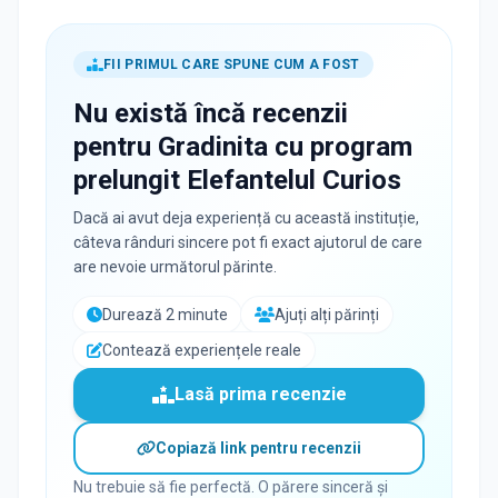
FII PRIMUL CARE SPUNE CUM A FOST
Nu există încă recenzii
pentru
Gradinita cu program
prelungit Elefantelul Curios
Dacă ai avut deja experiență cu această instituție,
câteva rânduri sincere pot fi exact ajutorul de care
are nevoie următorul părinte.
Durează 2 minute
Ajuți alți părinți
Contează experiențele reale
Lasă prima recenzie
Copiază link pentru recenzii
Nu trebuie să fie perfectă. O părere sinceră și