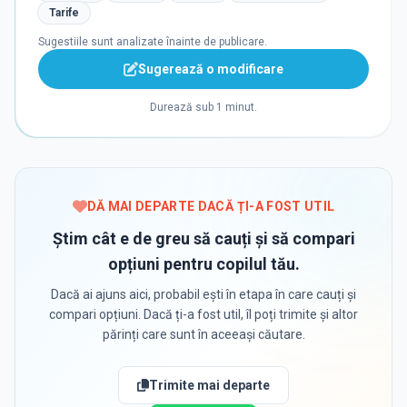
Tarife
Sugestiile sunt analizate înainte de publicare.
Sugerează o modificare
Durează sub 1 minut.
DĂ MAI DEPARTE DACĂ ȚI-A FOST UTIL
Știm cât e de greu să cauți și să compari
opțiuni pentru copilul tău.
Dacă ai ajuns aici, probabil ești în etapa în care cauți și
compari opțiuni. Dacă ți-a fost util, îl poți trimite și altor
părinți care sunt în aceeași căutare.
Trimite mai departe