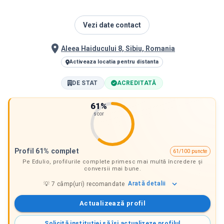
Vezi date contact
Aleea Haiducului 8, Sibiu, Romania
Activeaza locatia pentru distanta
DE STAT
ACREDITATĂ
61
%
scor
Profil 61% complet
61/100 puncte
Pe Edulio, profilurile complete primesc mai multă încredere și
conversii mai bune.
Arată
detalii
💡
7
câmp(uri) recomandate
Actualizează profil
Solicită instituției să își actualizeze profilul