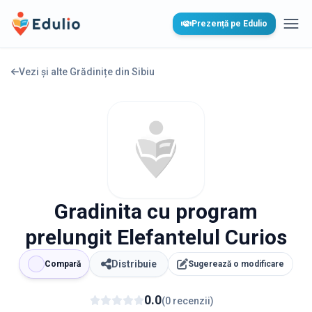
Edulio
Prezență pe Edulio
Desc
Vezi și alte Grădinițe din
Sibiu
Gradinita cu program
prelungit Elefantelul Curios
Distribuie
Compară
Sugerează o modificare
0.0
(
0
recenzii
)