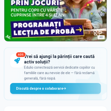
AD
ADS
Vrei să ajungi la părinții care caută
activ soluții?
Edulio conectează servicii dedicate copiilor cu
familiile care au nevoie de ele — fără reclamă
generală, fără risipă.
Discută despre o colaborare