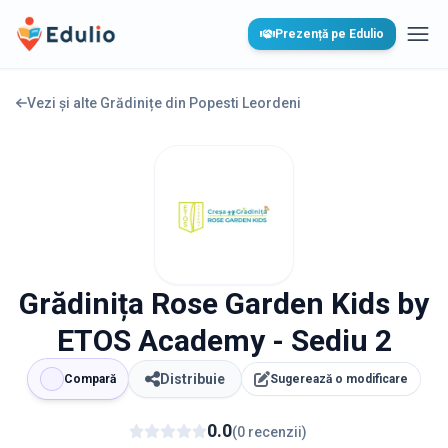
Edulio
Prezență pe Edulio
Desc
Vezi și alte Grădinițe din
Popesti Leordeni
Grădinița Rose Garden Kids by
ETOS Academy - Sediu 2
Distribuie
Compară
Sugerează o modificare
0.0
(
0
recenzii
)