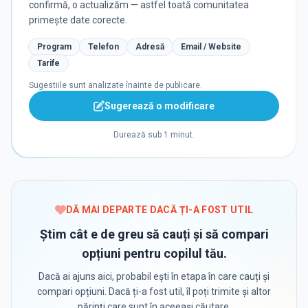
confirmă, o actualizăm — astfel toată comunitatea
primește date corecte.
Program
Telefon
Adresă
Email / Website
Tarife
Sugestiile sunt analizate înainte de publicare.
Sugerează o modificare
Durează sub 1 minut.
DĂ MAI DEPARTE DACĂ ȚI-A FOST UTIL
Știm cât e de greu să cauți și să compari
opțiuni pentru copilul tău.
Dacă ai ajuns aici, probabil ești în etapa în care cauți și
compari opțiuni. Dacă ți-a fost util, îl poți trimite și altor
părinți care sunt în aceeași căutare.