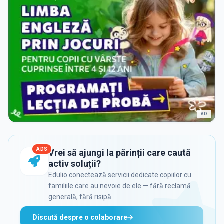
AD
ADS
Vrei să ajungi la părinții care caută
activ soluții?
Edulio conectează servicii dedicate copiilor cu
familiile care au nevoie de ele — fără reclamă
generală, fără risipă.
Discută despre o colaborare