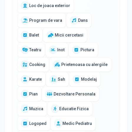
Loc de joaca exterior
Program de vara
Dans
Balet
Micii cercetasi
Teatru
Inot
Pictura
Cooking
Prietenoasa cu alergiile
Karate
Sah
Modelaj
Pian
Dezvoltare Personala
Muzica
Educatie Fizica
Logoped
Medic Pediatru