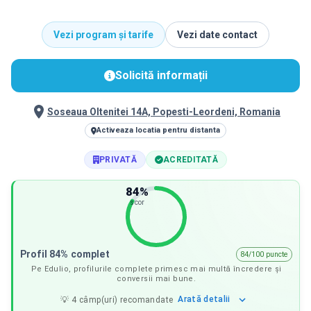
Vezi program și tarife
Vezi date contact
Solicită informații
Soseaua Oltenitei 14A, Popesti-Leordeni, Romania
Activeaza locatia pentru distanta
PRIVATĂ
ACREDITATĂ
84
%
scor
Profil 84% complet
84/100 puncte
Pe Edulio, profilurile complete primesc mai multă încredere și
conversii mai bune.
Arată
detalii
💡
4
câmp(uri) recomandate