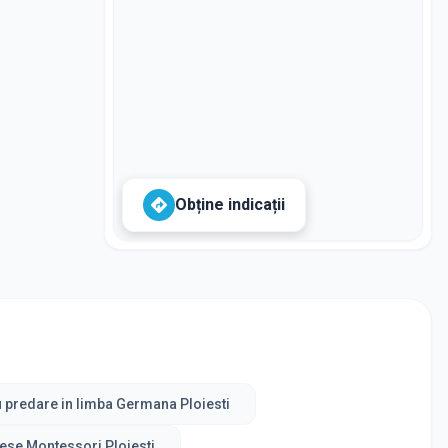
Obține indicații
u predare in limba Germana Ploiesti
ese Montessori Ploiesti