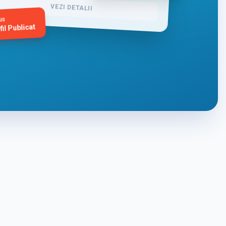
VEZI DETALII
us
fil Publicat