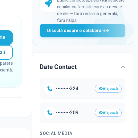
copiilor cu familiile care au nevoie
de ele — fără reclamă generală,
fără risipă.
Discută despre o colaborare
zie
zii
 părere
Date Contact
icientă.
•••••••••324
Afișează
•••••••••209
Afișează
SOCIAL MEDIA