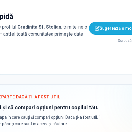
apidă
 profilul
Gradinita Sf. Stelian
, trimite-ne o
Sugerează o mod
 — astfel toată comunitatea primește date
Durează 
EPARTE DACĂ ȚI-A FOST UTIL
i și să compari opțiuni pentru copilul tău.
apa în care cauți și compari opțiuni. Dacă ți-a fost util, îl
or părinți care sunt în aceeași căutare.