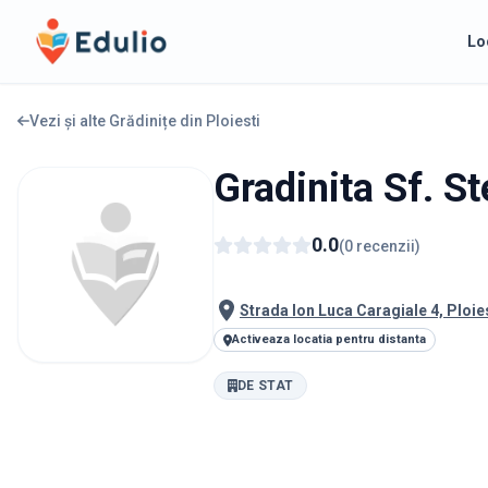
Edulio
Lo
Vezi și alte Grădinițe din
Ploiesti
Gradinita Sf. St
0.0
(
0
recenzii
)
Strada Ion Luca Caragiale 4, Ploie
Activeaza locatia pentru distanta
DE STAT