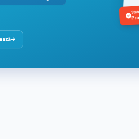
Stat
Pro
nează