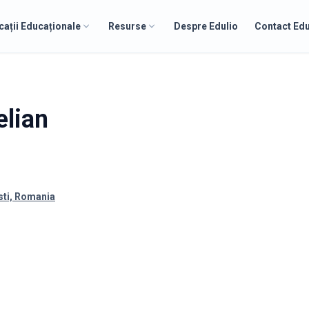
cații Educaționale
Resurse
Despre Edulio
Contact Edu
elian
sti, Romania