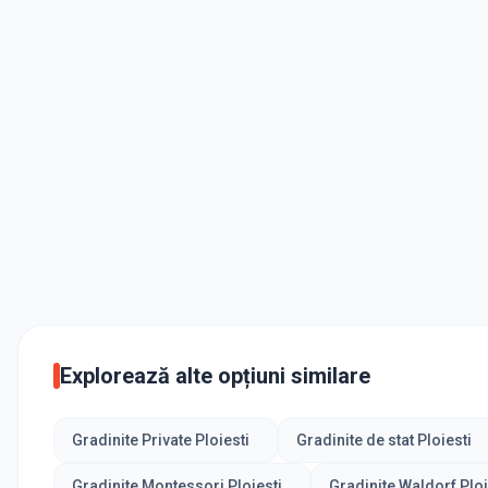
Explorează alte opțiuni similare
Gradinite Private Ploiesti
Gradinite de stat Ploiesti
Gradinite Montessori Ploiesti
Gradinite Waldorf Ploi