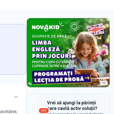
AD
Vrei să ajungi la părinții
care caută activ soluții?
ADS
cilitățile,
Edulio conectează servicii dedicate