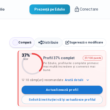
Conectare
lio
Prezență pe Edulio
Distribuie
Compară
Sugerează o modificare
37
%
Profil 37% complet
37/100 puncte
scor
Pe Edulio, profilurile complete primesc
mai multă încredere și conversii mai
bune.
Arată
detalii
💡
10
câmp(uri) recomandate
Actualizează profil
Solicită instituției să își actualizeze profilul