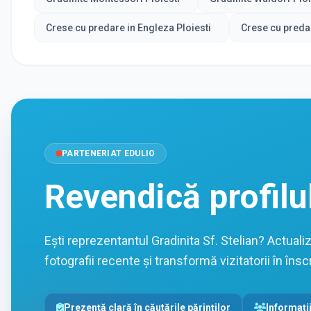
Crese cu predare in Engleza Ploiesti
Crese cu preda
PARTENERIAT EDULIO
Revendică profilu
Ești reprezentantul Gradinita Sf. Stelian? Actuali
fotografii recente și transformă vizitatorii în înscr
Prezență clară în căutările părinților
Informații