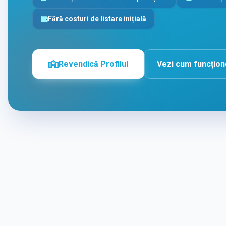
Fără costuri de listare inițială
Revendică Profilul
Vezi cum funcțio