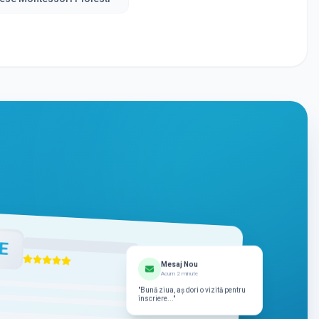
E
Mesaj Nou
Acum 2 minute
"Bună ziua, aș dori o vizită pentru
înscriere..."