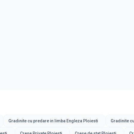
Gradinite cu predare in limba Engleza Ploiesti
Gradinite c
esti
Crese Private Ploiesti
Crese de stat Ploiesti
Cr