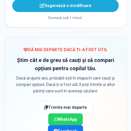
Sugerează o modificare
Durează sub 1 minut.
DĂ MAI DEPARTE DACĂ ȚI-A FOST UTIL
Știm cât e de greu să cauți și să compari
opțiuni pentru copilul tău.
Dacă ai ajuns aici, probabil ești în etapa în care cauți și
compari opțiuni. Dacă ți-a fost util, îl poți trimite și altor
părinți care sunt în aceeași căutare.
Trimite mai departe
WhatsApp