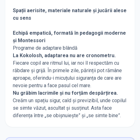
Spații aerisite, materiale naturale și jucării alese
cu sens
Echipă empatică, formată în pedagogii moderne
și Montessori
Programe de adaptare blândă
La Kokolosh, adaptarea nu are cronometru.
Fiecare copil are ritmul lui, iar noi îl respectăm cu
răbdare și grijă. În primele zile, părinții pot rămâne
aproape, oferindu-i micuțului siguranța de care are
nevoie pentru a face pasul cel mare.
Nu grăbim lacrimile și nu forțăm despărțirea.
Creăm un spațiu sigur, cald și previzibil, unde copilul
se simte văzut, ascultat și susținut. Asta face
diferența între „se obișnuiește” și „se simte bine”.