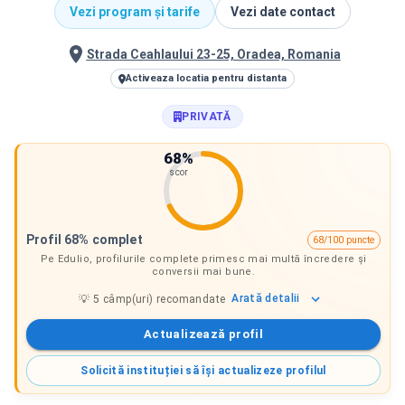
Vezi program și tarife
Vezi date contact
Strada Ceahlaului 23-25, Oradea, Romania
Activeaza locatia pentru distanta
PRIVATĂ
68
%
scor
Profil 68% complet
68/100 puncte
Pe Edulio, profilurile complete primesc mai multă încredere și
conversii mai bune.
Arată
detalii
💡
5
câmp(uri) recomandate
Actualizează profil
Solicită instituției să își actualizeze profilul