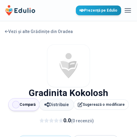
Edulio
Prezență pe Edulio
Desc
Vezi și alte Grădinițe din
Oradea
Gradinita Kokolosh
Distribuie
Compară
Sugerează o modificare
0.0
(
0
recenzii
)