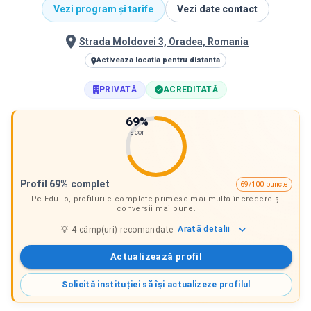
Vezi program și tarife
Vezi date contact
Strada Moldovei 3, Oradea, Romania
Activeaza locatia pentru distanta
PRIVATĂ
ACREDITATĂ
69
%
scor
Profil 69% complet
69/100 puncte
Pe Edulio, profilurile complete primesc mai multă încredere și
conversii mai bune.
Arată
detalii
💡
4
câmp(uri) recomandate
Actualizează profil
Solicită instituției să își actualizeze profilul