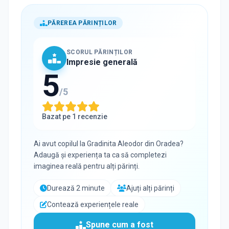
PĂREREA PĂRINȚILOR
SCORUL PĂRINȚILOR
Impresie generală
5
/5
Bazat pe
1
recenzie
Ai avut copilul la
Gradinita Aleodor
din
Oradea
?
Adaugă și experiența ta ca să completezi
imaginea reală pentru alți părinți.
Durează 2 minute
Ajuți alți părinți
Contează experiențele reale
Spune cum a fost