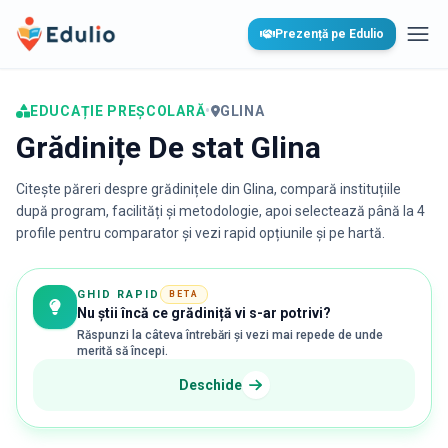
Edulio
Prezență pe Edulio
Desc
EDUCAȚIE PREȘCOLARĂ
•
GLINA
Grădinițe De stat Glina
Citește păreri despre grădinițele din
Glina
, compară instituțiile
după program, facilități și metodologie, apoi selectează până la 4
profile pentru comparator și vezi rapid opțiunile și pe hartă.
GHID RAPID
BETA
Nu știi încă ce grădiniță vi s-ar potrivi?
Răspunzi la câteva întrebări și vezi mai repede de unde
merită să începi.
Deschide