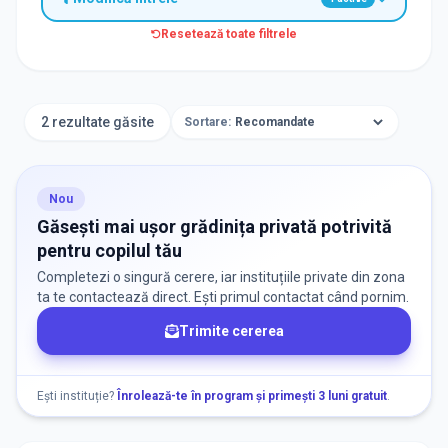
Resetează toate filtrele
TIP INSTITUȚIE
Grădinițe
2 rezultate găsite
Sortare:
ORAȘ / ZONĂ
Găsește lângă mine
Nou
Găsești mai ușor grădinița privată potrivită
pentru copilul tău
Completezi o singură cerere, iar instituțiile private din zona
ta te contactează direct. Ești primul contactat când pornim.
Trimite cererea
DISPONIBILITATE
Nu există informații despre locuri libere
Ești instituție?
Înrolează-te în program și primești 3 luni gratuit
.