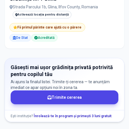
Strada Parcului 1b, Glina, Ilfov County, Romania
Activează locația pentru distanță
Fii primul părinte care ajută cu o părere
De Stat
Acreditată
Găsești mai ușor grădinița privată potrivită
pentru copilul tău
Ai ajuns la finalul listei. Trimite-ți cererea — te anunțăm
imediat ce apar opțiuni noi în zona ta.
Trimite cererea
Ești instituție?
Înrolează-te în program și primești 3 luni gratuit
.