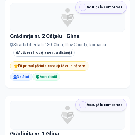
RECRUTARE
Adaugă la comparare
Nu există informații despre job-uri
Grădinița nr. 2 Căţelu - Glina
PRIVAT / DE STAT
Strada Libertatii 130, Glina, Ilfov County, Romania
Toate
Private
De stat
Activează locația pentru distanță
Fii primul părinte care ajută cu o părere
De Stat
Acreditată
Toate Filtrele
METODOLOGIE, LIMBĂ, FACILITĂȚI
Resetează filtrele
Adaugă la comparare
Grădinița nr. 1 Glina