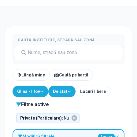
CAUTĂ INSTITUȚIE, STRADĂ SAU ZONĂ
Lângă mine
Caută pe hartă
Glina - Ilfov
De stat
Locuri libere
Filtre active
Private (Particulare)
:
Nu
Modifică filtrele
1
active