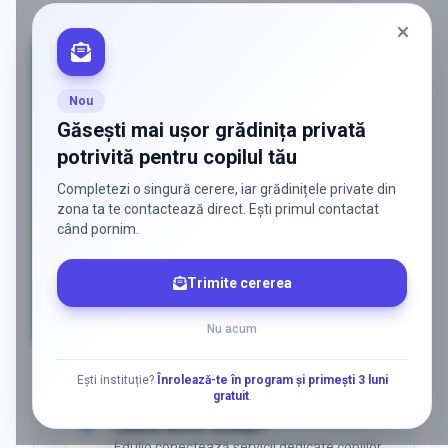
PROMOVAT ÎN
GLINA
Nou
Găsești mai ușor grădinița privată
potrivită pentru copilul tău
Completezi o singură cerere, iar grădinițele private din
zona ta te contactează direct. Ești primul contactat
când pornim.
Trimite cererea
Nu acum
AD
Ești instituție?
Înrolează-te în program și primești 3 luni
gratuit
.
ADS
Vrei să ajungi la părinții care
caută activ soluții?
Edulio conectează servicii dedicate copiilor