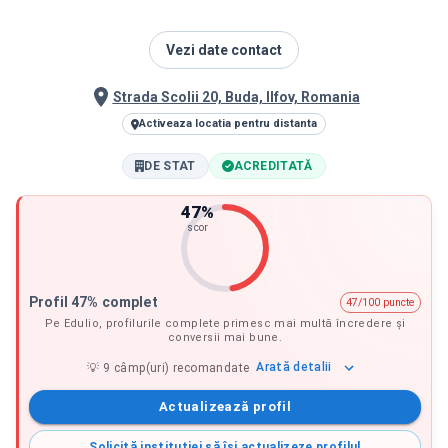
Vezi date contact
Strada Scolii 20, Buda, Ilfov, Romania
Activeaza locatia pentru distanta
DE STAT
ACREDITATĂ
47
%
scor
Profil 47% complet
47/100 puncte
Pe Edulio, profilurile complete primesc mai multă încredere și
conversii mai bune.
Arată
detalii
💡
9
câmp(uri) recomandate
Actualizează profil
Solicită instituției să își actualizeze profilul