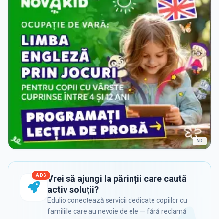
AD
ADS
Vrei să ajungi la părinții care caută
activ soluții?
Edulio conectează servicii dedicate copiilor cu
familiile care au nevoie de ele — fără reclamă