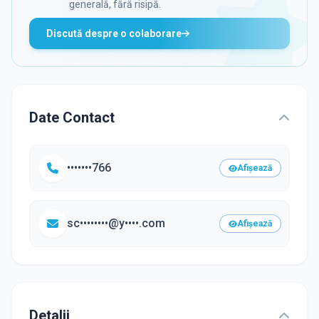
generală, fără risipă.
Discută despre o colaborare
Date Contact
•••••••766
Afișează
sc••••••••@y••••.com
Afișează
Detalii