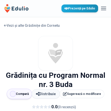
Edulio
Prezență pe Edulio
Desc
Vezi și alte Grădinițe din
Cornetu
Grădinița cu Program Normal
nr. 3 Buda
Distribuie
Compară
Sugerează o modificare
0.0
(
0
recenzii
)