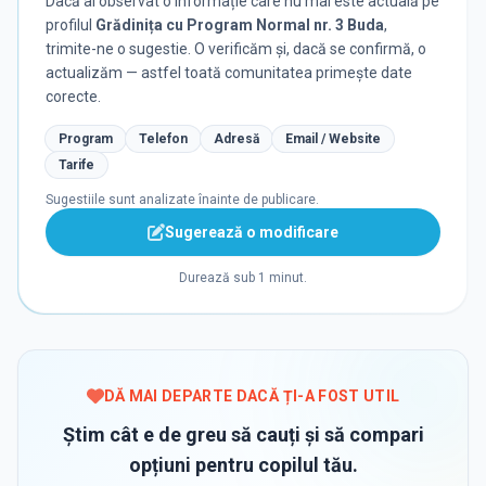
Dacă ai observat o informație care nu mai este actuală pe
profilul
Grădinița cu Program Normal nr. 3 Buda
,
trimite-ne o sugestie. O verificăm și, dacă se confirmă, o
actualizăm — astfel toată comunitatea primește date
corecte.
Program
Telefon
Adresă
Email / Website
Tarife
Sugestiile sunt analizate înainte de publicare.
Sugerează o modificare
Durează sub 1 minut.
DĂ MAI DEPARTE DACĂ ȚI-A FOST UTIL
Știm cât e de greu să cauți și să compari
opțiuni pentru copilul tău.