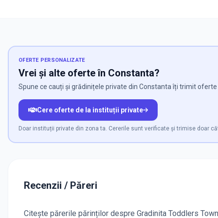
OFERTE PERSONALIZATE
Vrei și alte oferte în Constanta?
Spune ce cauți și grădinițele private din Constanta îți trimit ofert
Cere oferte de la instituții private
Doar instituții private din zona ta. Cererile sunt verificate și trimise doar căt
Recenzii / Păreri
Citește părerile părinților despre Gradinita Toddlers Town