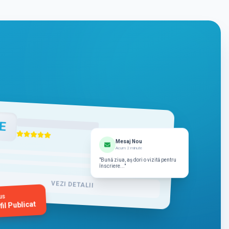
E
Mesaj Nou
Acum 2 minute
"Bună ziua, aș dori o vizită pentru
înscriere..."
VEZI DETALII
us
fil Publicat