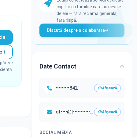
copiilor cu familiile care au nevoie
de ele — fără reclamă generală,
fără risipă.
Discută despre o colaborare
zie
zii
 părere
Date Contact
icientă.
•••••••••842
Afișează
of••••@t•••••••••••.ro
Afișează
SOCIAL MEDIA