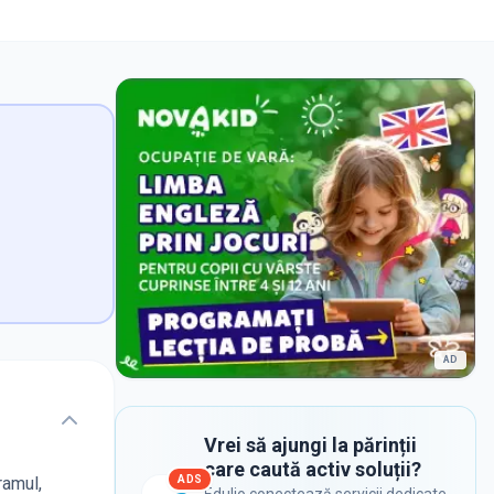
AD
Vrei să ajungi la părinții
care caută activ soluții?
ADS
ramul,
Edulio conectează servicii dedicate