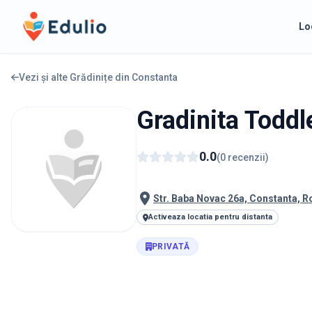
Edulio
Lo
Vezi și alte Grădinițe din
Constanta
Gradinita Toddl
0.0
(
0
recenzii
)
Str. Baba Novac 26a, Constanta, 
Activeaza locatia pentru distanta
PRIVATĂ