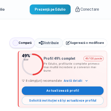
Conectare
lio
Prezență pe Edulio
Distribuie
Compară
Sugerează o modificare
49
%
Profil 49% complet
49/100 puncte
scor
Pe Edulio, profilurile complete primesc
mai multă încredere și conversii mai
bune.
Arată
detalii
💡
8
câmp(uri) recomandate
Actualizează profil
Solicită instituției să își actualizeze profilul