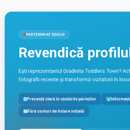
PARTENERIAT EDULIO
Revendică profilu
Ești reprezentantul Gradinita Toddlers Town? Act
fotografii recente și transformă vizitatorii în înscr
Prezență clară în căutările părinților
Informații
Fără costuri de listare inițială