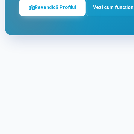
Revendică Profilul
Vezi cum funcțio