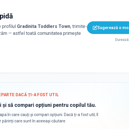
apidă
 profilul
Gradinita Toddlers Town
, trimite-
Sugerează o mod
lizăm — astfel toată comunitatea primește
Durează 
EPARTE DACĂ ȚI-A FOST UTIL
i și să compari opțiuni pentru copilul tău.
apa în care cauți și compari opțiuni. Dacă ți-a fost util, îl
or părinți care sunt în aceeași căutare.