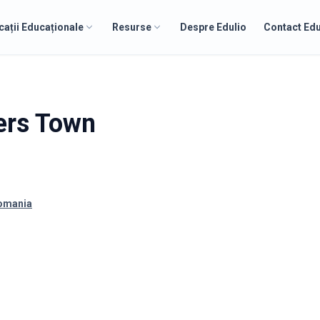
cații Educaționale
Resurse
Despre Edulio
Contact Edu
ers Town
Romania