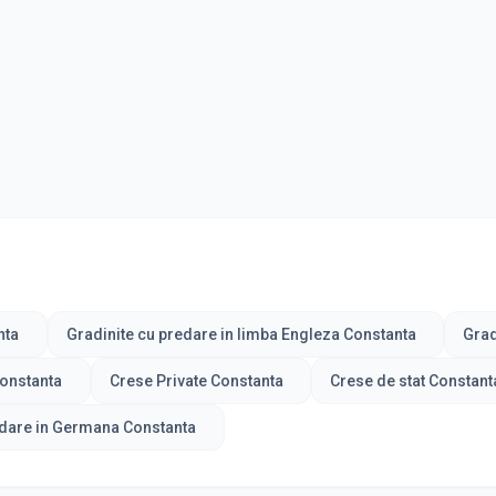
nta
Gradinite cu predare in limba Engleza Constanta
Grad
Constanta
Crese Private Constanta
Crese de stat Constant
dare in Germana Constanta