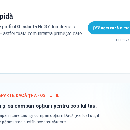
apidă
 profilul
Gradinita Nr 37
, trimite-ne o
Sugerează o mod
 — astfel toată comunitatea primește date
Durează 
EPARTE DACĂ ȚI-A FOST UTIL
i și să compari opțiuni pentru copilul tău.
apa în care cauți și compari opțiuni. Dacă ți-a fost util, îl
or părinți care sunt în aceeași căutare.