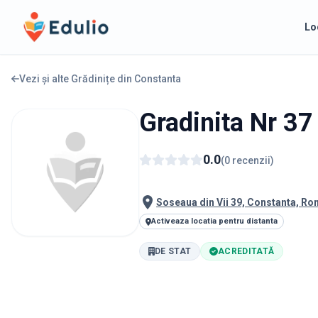
Edulio
Lo
Vezi și alte Grădinițe din
Constanta
Gradinita Nr 37
0.0
(
0
recenzii
)
Soseaua din Vii 39, Constanta, R
Activeaza locatia pentru distanta
DE STAT
ACREDITATĂ