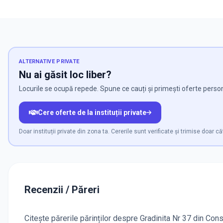
ALTERNATIVE PRIVATE
Nu ai găsit loc liber?
Locurile se ocupă repede. Spune ce cauți și primești oferte person
Cere oferte de la instituții private
Doar instituții private din zona ta. Cererile sunt verificate și trimise doar căt
Recenzii / Păreri
Citește părerile părinților despre Gradinita Nr 37 din Const