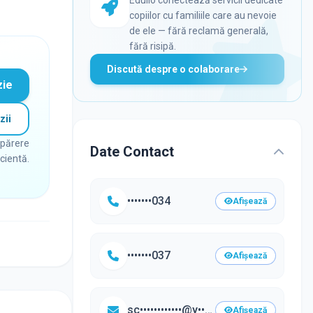
copiilor cu familiile care au nevoie
de ele — fără reclamă generală,
fără risipă.
Discută despre o colaborare
zie
zii
 părere
Date Contact
icientă.
•••••••034
Afișează
•••••••037
Afișează
sc••••••••••••@y••••.com
Afișează