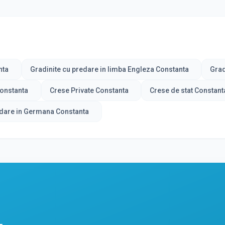
nta
Gradinite cu predare in limba Engleza Constanta
Grad
Constanta
Crese Private Constanta
Crese de stat Constant
dare in Germana Constanta