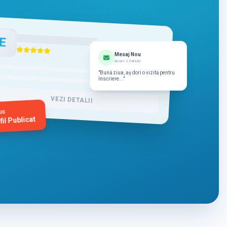
E
Mesaj Nou
Acum 2 minute
"Bună ziua, aș dori o vizită pentru
înscriere..."
VEZI DETALII
us
fil Publicat