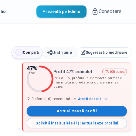
Conectare
lio
Prezență pe Edulio
Distribuie
Compară
Sugerează o modificare
47
%
Profil 47% complet
47/100 puncte
scor
Pe Edulio, profilurile complete primesc
mai multă încredere și conversii mai
bune.
Arată
detalii
💡
9
câmp(uri) recomandate
Actualizează profil
Solicită instituției să își actualizeze profilul