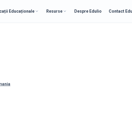
cații Educaționale
Resurse
Despre Edulio
Contact Edu
omania