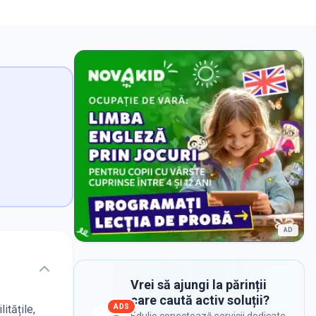
AD
Vrei să ajungi la părinții
care caută activ soluții?
ADS
itățile,
Edulio conectează servicii dedicate