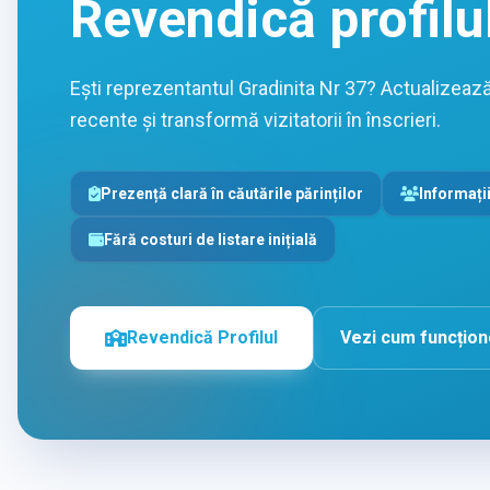
Revendică profilu
Ești reprezentantul Gradinita Nr 37? Actualizează 
recente și transformă vizitatorii în înscrieri.
Prezență clară în căutările părinților
Informații
Fără costuri de listare inițială
Revendică Profilul
Vezi cum funcțio