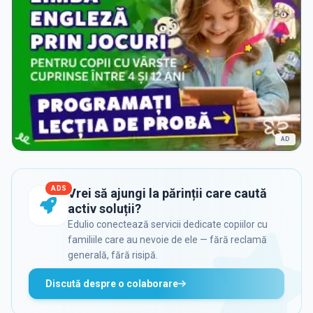
AD
ADS
Vrei să ajungi la părinții care caută
activ soluții?
Edulio conectează servicii dedicate copiilor cu
familiile care au nevoie de ele — fără reclamă
generală, fără risipă.
Discută despre o colaborare