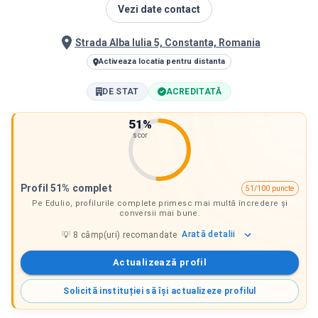
Vezi date contact
Strada Alba Iulia 5, Constanta, Romania
Activeaza locatia pentru distanta
DE STAT
ACREDITATĂ
51
%
scor
Profil 51% complet
51/100 puncte
Pe Edulio, profilurile complete primesc mai multă încredere și
conversii mai bune.
Arată
detalii
💡
8
câmp(uri) recomandate
Actualizează profil
Solicită instituției să își actualizeze profilul