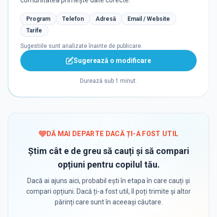
comunitatea primește date corecte.
Program
Telefon
Adresă
Email / Website
Tarife
Sugestiile sunt analizate înainte de publicare.
Sugerează o modificare
Durează sub 1 minut.
DĂ MAI DEPARTE DACĂ ȚI-A FOST UTIL
Știm cât e de greu să cauți și să compari
opțiuni pentru copilul tău.
Dacă ai ajuns aici, probabil ești în etapa în care cauți și
compari opțiuni. Dacă ți-a fost util, îl poți trimite și altor
părinți care sunt în aceeași căutare.