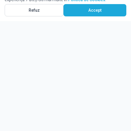
Refuz
Accept
Ghidul tău complet pentru educație.
Găsește locul potrivit pentru viitorul copilului tău.
Noutăți
Despre Edulio
Cum Funcționează Edulio
Pentru instituții
Termeni și condiții
Contact Edulio
Politica de Cookies
Setări cookies