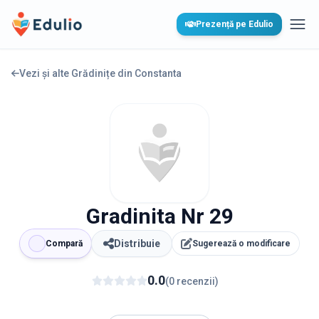
Edulio
Prezență pe Edulio
Desc
Vezi și alte Grădinițe din
Constanta
Gradinita Nr 29
Distribuie
Compară
Sugerează o modificare
0.0
(
0
recenzii
)