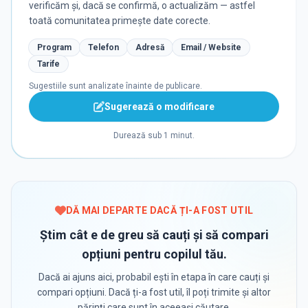
verificăm și, dacă se confirmă, o actualizăm — astfel
toată comunitatea primește date corecte.
Program
Telefon
Adresă
Email / Website
Tarife
Sugestiile sunt analizate înainte de publicare.
Sugerează o modificare
Durează sub 1 minut.
DĂ MAI DEPARTE DACĂ ȚI-A FOST UTIL
Știm cât e de greu să cauți și să compari
opțiuni pentru copilul tău.
Dacă ai ajuns aici, probabil ești în etapa în care cauți și
compari opțiuni. Dacă ți-a fost util, îl poți trimite și altor
părinți care sunt în aceeași căutare.