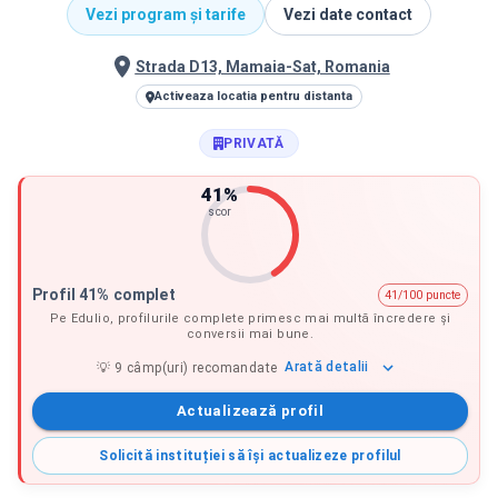
Vezi program și tarife
Vezi date contact
Strada D13, Mamaia-Sat, Romania
Activeaza locatia pentru distanta
PRIVATĂ
41
%
scor
Profil 41% complet
41/100 puncte
Pe Edulio, profilurile complete primesc mai multă încredere și
conversii mai bune.
Arată
detalii
💡
9
câmp(uri) recomandate
Actualizează profil
Solicită instituției să își actualizeze profilul