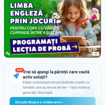
AD
ADS
Vrei să ajungi la părinții care caută
activ soluții?
Edulio conectează servicii dedicate copiilor cu
familiile care au nevoie de ele — fără reclamă
generală, fără risipă.
Discută despre o colaborare