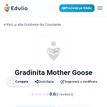
Edulio
Prezență pe Edulio
Desc
Vezi și alte Grădinițe din
Constanta
Gradinita Mother Goose
Distribuie
Compară
Sugerează o modificare
0.0
(
0
recenzii
)