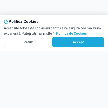
Politica Cookies
Acest site folosește cookie-uri pentru a vă asigura cea mai bună
experiență. Puteți citi mai multe în
Politica de Cookies
.
Refuz
Accept
Ghidul tău complet pentru educație.
Găsește locul potrivit pentru viitorul copilului tău.