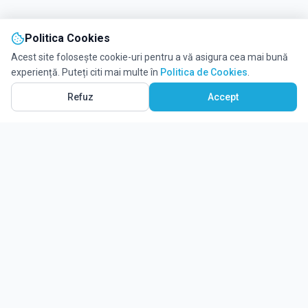
Politica Cookies
Acest site folosește cookie-uri pentru a vă asigura cea mai bună
experiență. Puteți citi mai multe în
Politica de Cookies
.
Refuz
Accept
Ghidul tău complet pentru educație.
Găsește locul potrivit pentru viitorul copilului tău.
Noutăți
Despre Edulio
Cum Funcționează Edulio
Pentru instituții