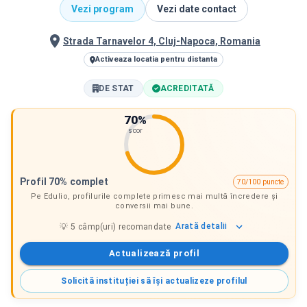
Vezi program
Vezi date contact
Strada Tarnavelor 4, Cluj-Napoca, Romania
Activeaza locatia pentru distanta
DE STAT
ACREDITATĂ
70
%
scor
Profil 70% complet
70/100 puncte
Pe Edulio, profilurile complete primesc mai multă încredere și
conversii mai bune.
Arată
detalii
💡
5
câmp(uri) recomandate
Actualizează profil
Solicită instituției să își actualizeze profilul