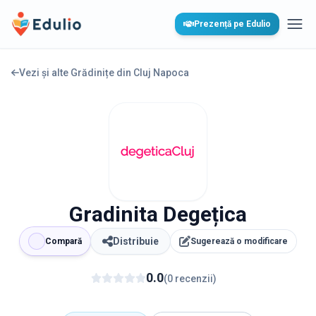
Edulio
Prezență pe Edulio
Desc
Vezi și alte Grădinițe din
Cluj Napoca
Gradinita Degețica
Distribuie
Compară
Sugerează o modificare
0.0
(
0
recenzii
)