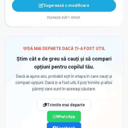
Sugerează o modificare
Durează sub 1 minut.
DĂ MAI DEPARTE DACĂ ȚI-A FOST UTIL
Știm cât e de greu să cauți și să compari
opțiuni pentru copilul tău.
Dacă ai ajuns aici, probabil ești în etapa în care cauți și
compari opțiuni. Dacă ți-a fost util, îl poți trimite și altor
părinți care sunt în aceeași căutare.
Trimite mai departe
WhatsApp