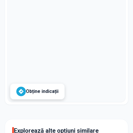
Obține indicații
Explorează alte opțiuni similare