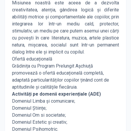
Misiunea noastră este aceea de a dezvolta
creativitatea, atenția, gândirea logică și diferite
abilități motrice și comportamentale ale copiilor, prin
integrarea lor într-un mediu cald, protector,
stimulativ, un mediu pe care putem asemui unei cărți
cu povești în care literatura, muzica, artele plastice
natura, mișcarea, socialul sunt într-un permanent
dialog între ele și implicit cu copilul.
Ofertă educațională
Grădinița cu Program Prelungit Aşchiuță
promovează o ofertă educațională completă,
adaptată particularităților copiilor ținând cont de
aptitudinile şi calităţile fiecăruia.
Activități pe domenii experiențiale (ADE)
Domeniul Limba și comunicare;
Domeniul Științe;
Domeniul Om si societate;
Domeniul Estetic și creativ;
Domeniul Psihomotric.