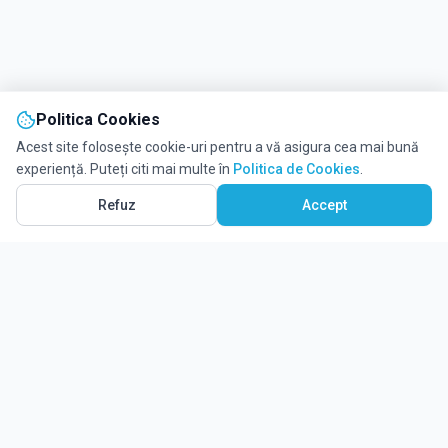
Politica Cookies
Acest site folosește cookie-uri pentru a vă asigura cea mai bună
experiență. Puteți citi mai multe în
Politica de Cookies
.
Refuz
Accept
Ghidul tău complet pentru educație.
Găsește locul potrivit pentru viitorul copilului tău.