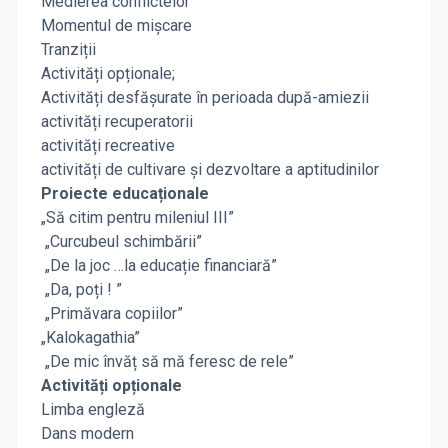
Medierea conflictelor
Momentul de mișcare
Tranziții
Activități opționale;
Activități desfășurate în perioada după-amiezii
activități recuperatorii
activități recreative
activități de cultivare și dezvoltare a aptitudinilor
Proiecte educaționale
„Să citim pentru mileniul III”
„Curcubeul schimbării”
„De la joc …la educație financiară”
„Da, poți ! ”
„Primăvara copiilor”
„Kalokagathia”
„De mic învăț să mă feresc de rele”
Activități opționale
Limba engleză
Dans modern