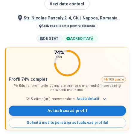
Vezi date contact
Str. Nicolae Pascaly 2-4, Cluj-Napoca, Romania
Activeaza locatia pentru distanta
DE STAT
ACREDITATĂ
74
%
scor
Profil 74% complet
74/100 puncte
Pe Edulio, profilurile complete primesc mai multă încredere și
conversii mai bune.
Arată
detalii
💡
5
câmp(uri) recomandate
Actualizează profil
Solicită instituției să își actualizeze profilul