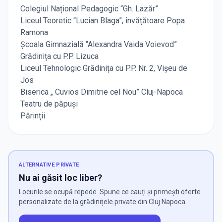
Colegiul Național Pedagogic “Gh. Lazăr”
Liceul Teoretic “Lucian Blaga”, învățătoare Popa
Ramona
Școala Gimnazială “Alexandra Vaida Voievod”
Grădinița cu P.P. Lizuca
Liceul Tehnologic Grădinița cu P.P. Nr. 2, Vișeu de
Jos
Biserica „ Cuvios Dimitrie cel Nou” Cluj-Napoca
Teatru de păpuși
Părinții
ALTERNATIVE PRIVATE
Nu ai găsit loc liber?
Locurile se ocupă repede. Spune ce cauți și primești oferte
personalizate de la grădinițele private din Cluj Napoca.