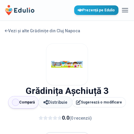
Edulio
Prezență pe Edulio
Desc
Vezi și alte Grădinițe din
Cluj Napoca
Grădinița Așchiuță 3
Distribuie
Compară
Sugerează o modificare
0.0
(
0
recenzii
)