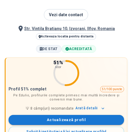
Vezi date contact
Str. Vintila Bratianu 10, Izvorani, Ilfov, Romania
Activeaza locatia pentru distanta
DE STAT
ACREDITATĂ
51
%
scor
Profil 51% complet
51/100 puncte
Pe Edulio, profilurile complete primesc mai multă încredere și
conversii mai bune.
Arată
detalii
💡
8
câmp(uri) recomandate
Actualizează profil
Solicită instituției să își actualizeze profilul