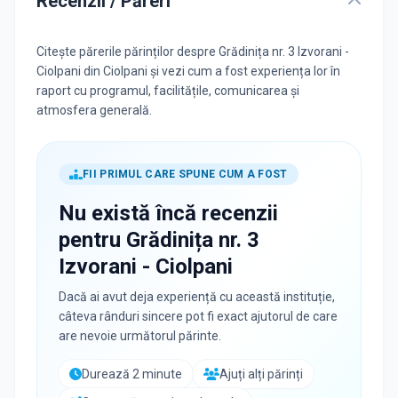
Recenzii / Păreri
Citește părerile părinților despre Grădinița nr. 3 Izvorani -
Ciolpani din Ciolpani și vezi cum a fost experiența lor în
raport cu programul, facilitățile, comunicarea și
atmosfera generală.
FII PRIMUL CARE SPUNE CUM A FOST
Nu există încă recenzii
pentru
Grădinița nr. 3
Izvorani - Ciolpani
Dacă ai avut deja experiență cu această instituție,
câteva rânduri sincere pot fi exact ajutorul de care
are nevoie următorul părinte.
Durează 2 minute
Ajuți alți părinți