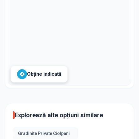
Obține indicații
Explorează alte opțiuni similare
Gradinite Private Ciolpani