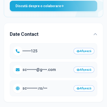
Discută despre o colaborare
Date Contact
•••••••125
Afișează
sc••••••••@g••••.com
Afișează
sc•••••••••.ro/•••
Afișează