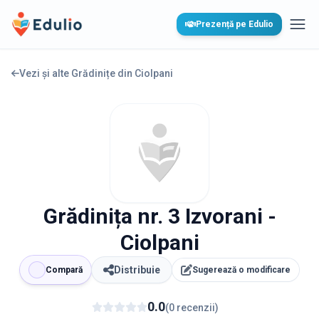
Edulio
Prezență pe Edulio
Desc
Vezi și alte Grădinițe din
Ciolpani
Grădinița nr. 3 Izvorani -
Ciolpani
Distribuie
Compară
Sugerează o modificare
0.0
(
0
recenzii
)