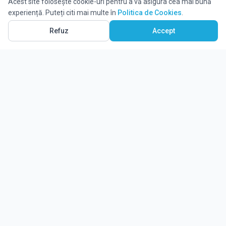
Acest site folosește cookie-uri pentru a vă asigura cea mai bună
experiență. Puteți citi mai multe în
Politica de Cookies
.
Refuz
Accept
Ghidul tău complet pentru educație.
Găsește locul potrivit pentru viitorul copilului tău.
Noutăți
Despre Edulio
Cum Funcționează Edulio
Pentru instituții
Termeni și condiții
Contact Edulio
Politica de Cookies
Setări cookies