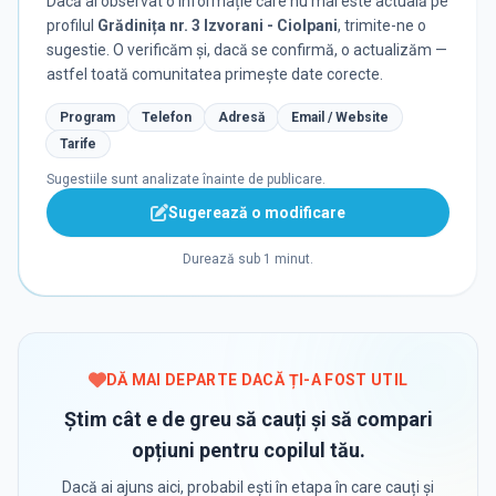
Dacă ai observat o informație care nu mai este actuală pe
profilul
Grădinița nr. 3 Izvorani - Ciolpani
, trimite-ne o
sugestie. O verificăm și, dacă se confirmă, o actualizăm —
astfel toată comunitatea primește date corecte.
Program
Telefon
Adresă
Email / Website
Tarife
Sugestiile sunt analizate înainte de publicare.
Sugerează o modificare
Durează sub 1 minut.
DĂ MAI DEPARTE DACĂ ȚI-A FOST UTIL
Știm cât e de greu să cauți și să compari
opțiuni pentru copilul tău.
Dacă ai ajuns aici, probabil ești în etapa în care cauți și