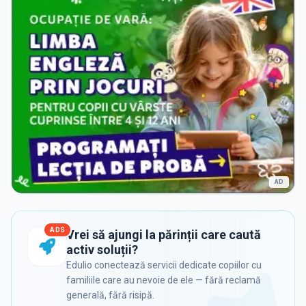
AD
ADS
Vrei să ajungi la părinții care caută
activ soluții?
Edulio conectează servicii dedicate copiilor cu
familiile care au nevoie de ele — fără reclamă
generală, fără risipă.