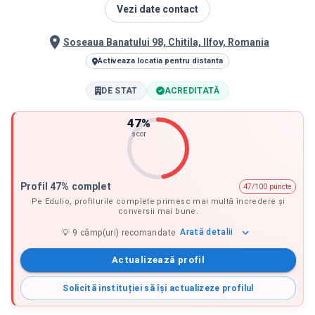
Vezi date contact
Soseaua Banatului 98, Chitila, Ilfov, Romania
Activeaza locatia pentru distanta
DE STAT
ACREDITATĂ
47
%
scor
Profil 47% complet
47/100 puncte
Pe Edulio, profilurile complete primesc mai multă încredere și
conversii mai bune.
Arată
detalii
💡
9
câmp(uri) recomandate
Actualizează profil
Solicită instituției să își actualizeze profilul