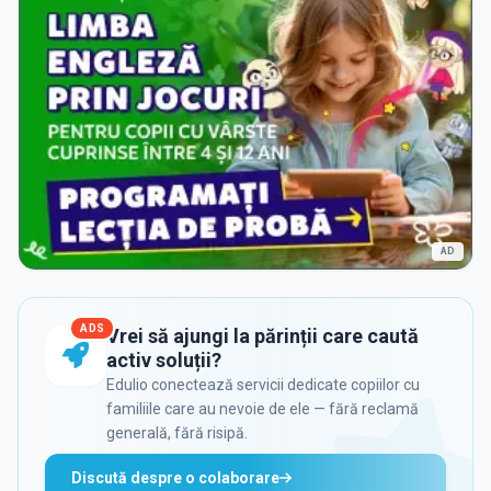
AD
ADS
Vrei să ajungi la părinții care caută
activ soluții?
Edulio conectează servicii dedicate copiilor cu
familiile care au nevoie de ele — fără reclamă
generală, fără risipă.
Discută despre o colaborare