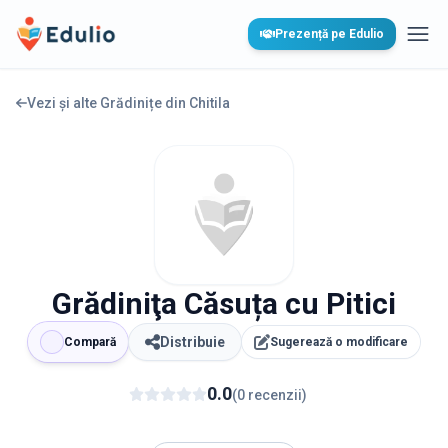
Edulio
Prezență pe Edulio
Desc
Vezi și alte Grădinițe din
Chitila
Grădiniţa Căsuța cu Pitici
Distribuie
Compară
Sugerează o modificare
0.0
(
0
recenzii
)