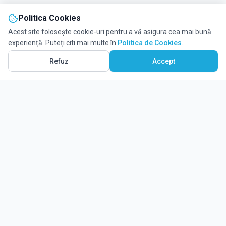
Politica Cookies
Acest site folosește cookie-uri pentru a vă asigura cea mai bună
experiență. Puteți citi mai multe în
Politica de Cookies
.
Refuz
Accept
Ghidul tău complet pentru educație.
Găsește locul potrivit pentru viitorul copilului tău.
Noutăți
Despre Edulio
Cum Funcționează Edulio
Pentru instituții
Termeni și condiții
Contact Edulio
Politica de Cookies