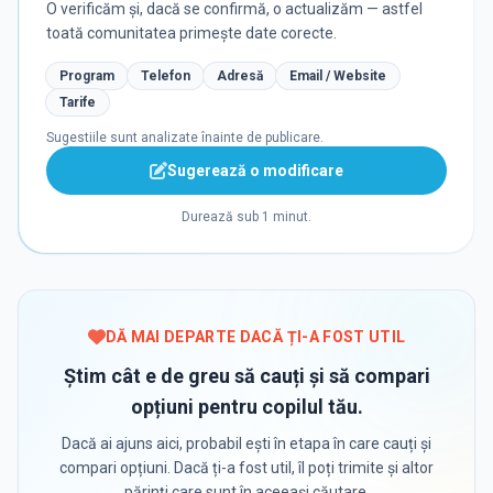
O verificăm și, dacă se confirmă, o actualizăm — astfel
toată comunitatea primește date corecte.
Program
Telefon
Adresă
Email / Website
Tarife
Sugestiile sunt analizate înainte de publicare.
Sugerează o modificare
Durează sub 1 minut.
DĂ MAI DEPARTE DACĂ ȚI-A FOST UTIL
Știm cât e de greu să cauți și să compari
opțiuni pentru copilul tău.
Dacă ai ajuns aici, probabil ești în etapa în care cauți și
compari opțiuni. Dacă ți-a fost util, îl poți trimite și altor
părinți care sunt în aceeași căutare.