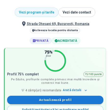
Vezi program și tarife
Vezi date contact
Strada Otesani 69, Bucuresti, Romania
Activeaza locatia pentru distanta
PRIVATĂ
ACREDITATĂ
75
%
scor
Profil 75% complet
75/100 puncte
Pe Edulio, profilurile complete primesc mai multă încredere și
conversii mai bune.
Arată
detalii
💡
4
câmp(uri) recomandate
Actualizează profil
Solicită instituției să își actualizeze profilul