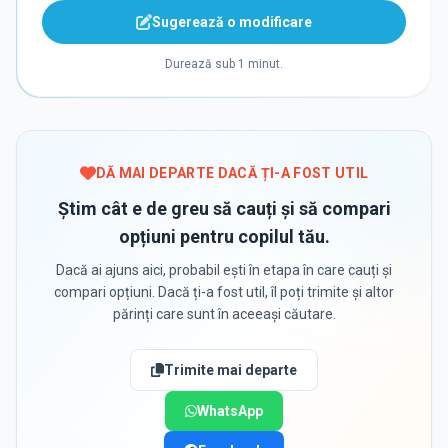
Sugerează o modificare
Durează sub 1 minut.
DĂ MAI DEPARTE DACĂ ȚI-A FOST UTIL
Știm cât e de greu să cauți și să compari
opțiuni pentru copilul tău.
Dacă ai ajuns aici, probabil ești în etapa în care cauți și
compari opțiuni. Dacă ți-a fost util, îl poți trimite și altor
părinți care sunt în aceeași căutare.
Trimite mai departe
WhatsApp