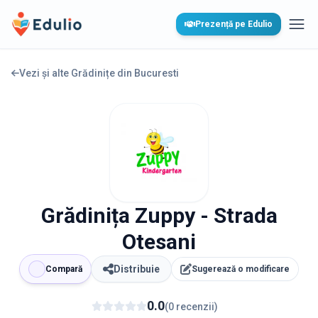
Edulio
Prezență pe Edulio
Desc
Vezi și alte Grădinițe din
Bucuresti
Grădinița Zuppy - Strada
Otesani
Distribuie
Compară
Sugerează o modificare
0.0
(
0
recenzii
)