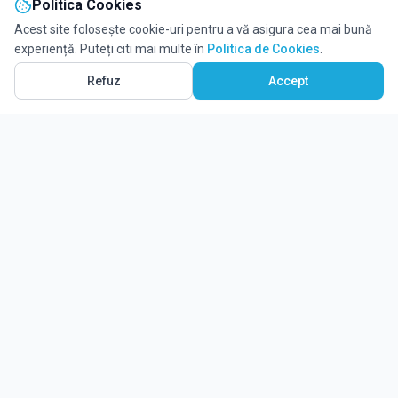
Politica Cookies
Acest site folosește cookie-uri pentru a vă asigura cea mai bună
experiență. Puteți citi mai multe în
Politica de Cookies
.
Refuz
Accept
Ghidul tău complet pentru educație.
Găsește locul potrivit pentru viitorul copilului tău.
Noutăți
Despre Edulio
Cum Funcționează Edulio
Pentru instituții
Termeni și condiții
Contact Edulio
Politica de Cookies
Setări cookies