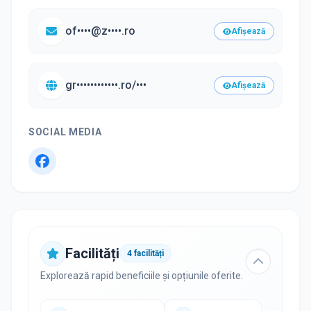
of••••@z••••.ro
Afișează
gr••••••••••••.ro/•••
Afișează
SOCIAL MEDIA
Facilități
4
facilități
Explorează rapid beneficiile și opțiunile oferite.