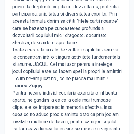
privire la drepturile copilului : dezvoltarea, protectia,
participarea, unicitatea si diversitatea copiilor. Prin
aceasta formula dorim sa cititi "filele cartii noastre"
care se bazeaza pe cunoasterea profunda a
dezvoltarii copilului mic : dragoste, securitate
afectiva, deschidere spre lume.
Toate aceste laturi ale dezvoltarii copilului vrem sa
le concentram intr-o singura activitate fundamentala
si anume, JOCUL. Cel mai usor pentru a intelege
jocul copilului este sa facem apel la propriile amintiri
... cum ne-am jucat noi, ce ne placea mai mult ?
Lumea Zuppy
Pentru fiecare individ, copilaria exercita o influenta
aparte, ne gandim la ea ca la cele mai frumoase
clipe, ele se intiparesc in memoria afectiva, insa
ceea ce ne aduce precis aminte este ca prin joc am
invatat o multime de lucruri, pentru ca in joc copilul
isi formeaza lumea lui in care se misca cu siguranta