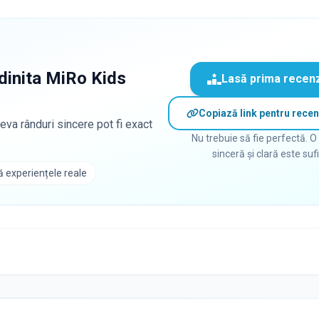
dinita MiRo Kids
Lasă prima recen
Copiază link pentru recen
eva rânduri sincere pot fi exact
Nu trebuie să fie perfectă. O
sinceră și clară este suf
 experiențele reale