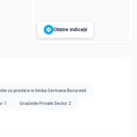
Obține indicații
nite cu predare in limba Germana Bucuresti
or 1
Gradinite Private Sector 2