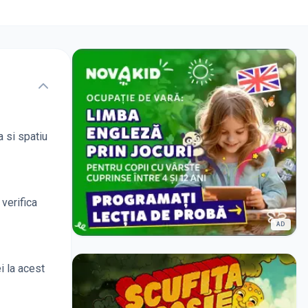
a si spatiu
verifica
AD
i la acest