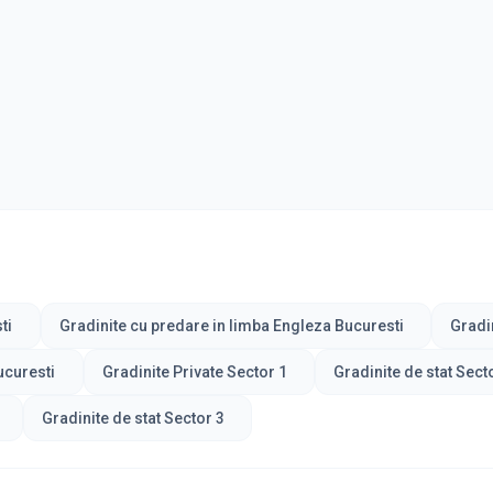
ti
Gradinite cu predare in limba Engleza Bucuresti
Gradi
ucuresti
Gradinite Private Sector 1
Gradinite de stat Sect
Gradinite de stat Sector 3