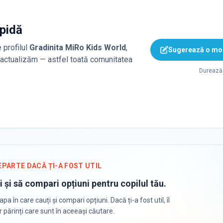
apidă
 profilul
Gradinita MiRo Kids World
,
Sugerează o mod
o actualizăm — astfel toată comunitatea
Durează 
EPARTE DACĂ ȚI-A FOST UTIL
i și să compari opțiuni pentru copilul tău.
apa în care cauți și compari opțiuni. Dacă ți-a fost util, îl
or părinți care sunt în aceeași căutare.