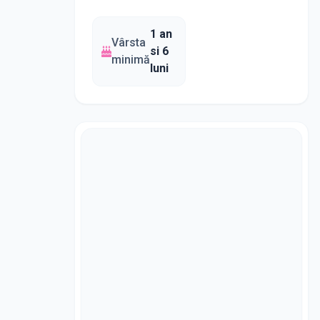
1 an
Vârsta
si 6
minimă
luni