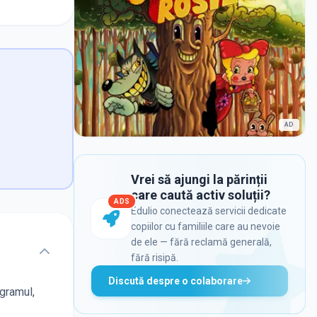
AD
Vrei să ajungi la părinții
care caută activ soluții?
ADS
Edulio conectează servicii dedicate
copiilor cu familiile care au nevoie
de ele — fără reclamă generală,
fără risipă.
Discută despre o colaborare
ogramul,