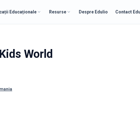
cații Educaționale
Resurse
Despre Edulio
Contact Edu
 Kids World
omania