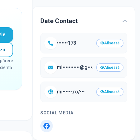
Date Contact
zie
•••••••173
Afișează
zii
 părere
mi•••••••••••@g••••.com
icientă.
Afișează
mi••••••.ro/•••
Afișează
SOCIAL MEDIA