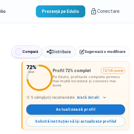
Conectare
lio
Prezență pe Edulio
Distribuie
Compară
Sugerează o modificare
72
%
Profil 72% complet
72/100 puncte
scor
Pe Edulio, profilurile complete primesc
mai multă încredere și conversii mai
bune.
Arată
detalii
💡
5
câmp(uri) recomandate
Actualizează profil
Solicită instituției să își actualizeze profilul