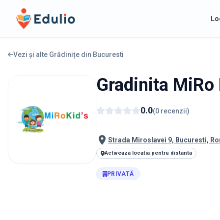
Edulio
Lo
Vezi și alte Grădinițe din
Bucuresti
Gradinita MiRo
0.0
(
0
recenzii
)
Strada Miroslavei 9, Bucuresti, R
Activeaza locatia pentru distanta
PRIVATĂ