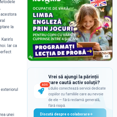
 Metodele
,
a acestora
ral
ptare la
 Karin’s
oi. Iar ca
perfect
AD
Vrei să ajungi la părinții
care caută activ soluții?
ADS
Edulio conectează servicii dedicate
 exteriorul
copiilor cu familiile care au nevoie
de ele — fără reclamă generală,
fără risipă.
Discută despre o colaborare
area unei