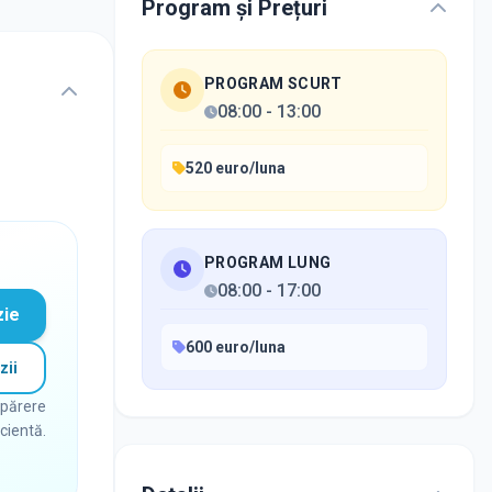
Program și Prețuri
PROGRAM SCURT
08:00
-
13:00
520 euro/luna
PROGRAM LUNG
08:00
-
17:00
zie
600 euro/luna
zii
 părere
icientă.