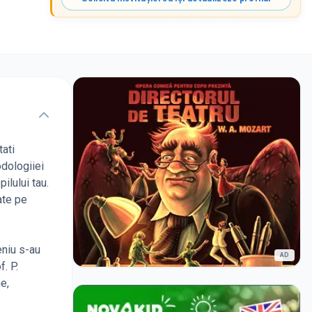
tati
odologiiei
ilului tau.
ate pe
eniu s-au
AD
. P.
e,