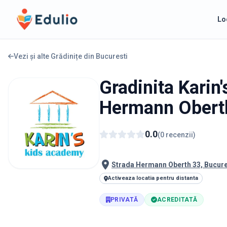
Edulio
Lo
Vezi și alte Grădinițe din
Bucuresti
Gradinita Karin
Hermann Obert
0.0
(
0
recenzii
)
Strada Hermann Oberth 33, Bucure
Activeaza locatia pentru distanta
PRIVATĂ
ACREDITATĂ