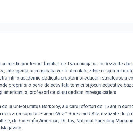
un mediu prietenos, familial, ce-l va incuraja sa-si dezvolte abili
a, inteligenta si imaginatia vor fi stimulate zilnic cu ajutorul met
tra intr-o academie dedicata cresterii si educarii sanatoase a cop
 proprii si o serie de activitati, tehnici si jocuri educative baz
i americani si profesori ce si-au dedicat intreaga cariera
de la Universitatea Berkeley, ale carei eforturi de 15 ani in dom
t in educarea copiilor. ScienceWiz™ Books and Kits realizate de prof
ltele, de Scientific American, Dr. Toy, National Parenting Magazin
d Magazine.