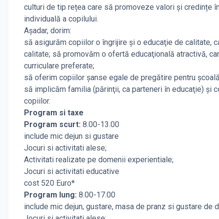
culturi de tip rețea care să promoveze valori și credințe 
individuală a copilului.
Aşadar, dorim:
să asigurăm copiilor o îngrijire şi o educaţie de calitate,
calitate; să promovăm o ofertă educaţională atractivă, care
curriculare preferate;
să oferim copiilor şanse egale de pregătire pentru şcoală, 
să implicăm familia (părinţii, ca parteneri în educaţie) şi
copiilor.
Program si taxe
Program scurt:
8.00-13.00
include mic dejun si gustare
Jocuri si activitati alese;
Activitati realizate pe domenii experientiale;
Jocuri si activitati educative
cost 520 Euro*
Program lung:
8.00-17.00
include mic dejun, gustare, masa de pranz si gustare de
Jocuri si activitati alese;