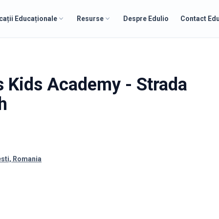
cații Educaționale
Resurse
Despre Edulio
Contact Edu
's Kids Academy - Strada
h
sti, Romania