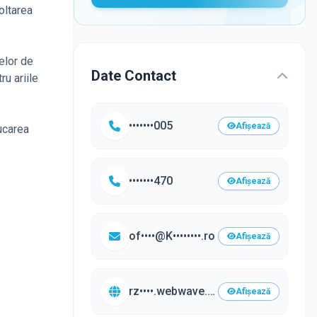
oltarea
elor de
Date Contact
ru ariile
•••••••005
Afișează
ducarea
•••••••470
Afișează
of••••@K••••••••.ro
Afișează
rz••••.webwave.dev/•••
Afișează