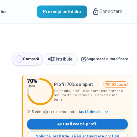
Conectare
lio
Prezență pe Edulio
Distribuie
Compară
Sugerează o modificare
70
%
Profil 70% complet
70/100 puncte
scor
Pe Edulio, profilurile complete primesc
mai multă încredere și conversii mai
bune.
Arată
detalii
💡
5
câmp(uri) recomandate
Actualizează profil
Solicită instituției să își actualizeze profilul