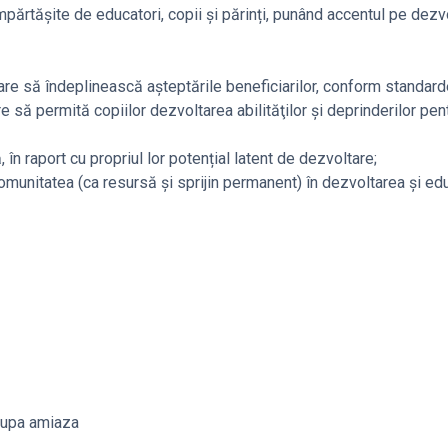
împărtășite de educatori, copii și părinți, punând accentul pe dezv
 care să îndeplinească aşteptările beneficiarilor, conform standard
 să permită copiilor dezvoltarea abilităţilor şi deprinderilor pent
în raport cu propriul lor potențial latent de dezvoltare;
 comunitatea (ca resursă şi sprijin permanent) în dezvoltarea şi e
 dupa amiaza