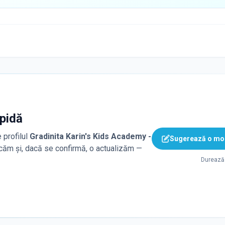
apidă
 profilul
Gradinita Karin's Kids Academy -
Sugerează o mod
ficăm și, dacă se confirmă, o actualizăm —
Durează 