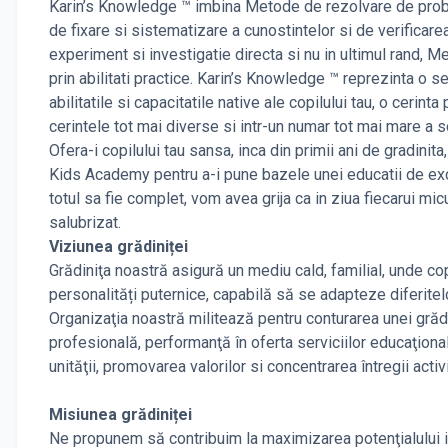
Karin’s Knowledge ™ imbina Metode de rezolvare de problem
de fixare si sistematizare a cunostintelor si de verificar
experiment si investigatie directa si nu in ultimul rand, 
prin abilitati practice. Karin’s Knowledge ™ reprezinta o s
abilitatile si capacitatile native ale copilului tau, o ceri
cerintele tot mai diverse si intr-un numar tot mai mare a so
Ofera-i copilului tau sansa, inca din primii ani de gradinit
Kids Academy pentru a-i pune bazele unei educatii de excep
totul sa fie complet, vom avea grija ca in ziua fiecarui mic
salubrizat.
Viziunea grădiniței
Grădiniţa noastră asigură un mediu cald, familial, unde cop
personalități puternice, capabilă să se adapteze diferitelor
Organizaţia noastră militează pentru conturarea unei gr
profesională, performanţă în oferta serviciilor educaţionale
unităţii, promovarea valorilor si concentrarea întregii activit
Misiunea grădiniței
Ne propunem să contribuim la maximizarea potenţialului inte