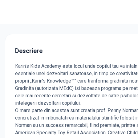
Descriere
Karin’s Kids Academy este locul unde copilul tau va intalni 
esentiale unei dezvoltari sanatoase, in timp ce creativitate
proprii „Karin’s Knowledge™” care tranforma gradinita noas
Gradinita (autorizata MEdC) isi bazeaza programa pe metode
cele mai recente cercetari si dezvoltate de catre psiholog
intelegerii dezvoltarii copilului.
O mare parte din acestea sunt creatia prof. Penny Norman 
concretizat in imbunatatirea materialului stiintific folosi
Norman au un success remarcabil, fiind premiate, printre a
American Specialty Toy Retail Association, Creative Chil