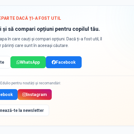
EPARTE DACĂ ȚI-A FOST UTIL
i și să compari opțiuni pentru copilul tău.
apa în care cauți și compari opțiuni. Dacă ți-a fost util, îl
or părinți care sunt în aceeași căutare.
te
WhatsApp
Facebook
Edulio pentru noutăți și recomandări:
cebook
Instagram
nează-te la newsletter