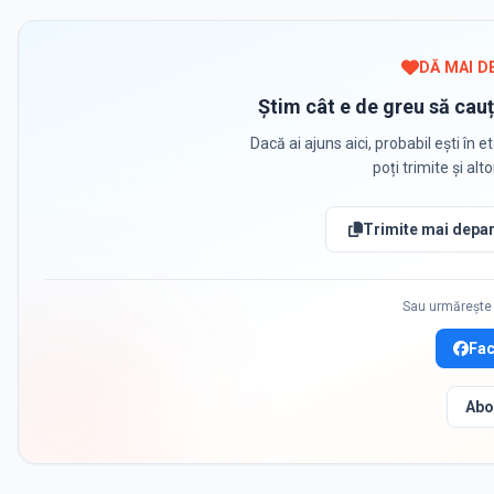
DĂ MAI D
Știm cât e de greu să cauț
Dacă ai ajuns aici, probabil ești în et
poți trimite și alt
Trimite mai depar
Sau urmărește 
Fa
Abo