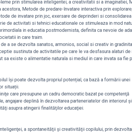
e prin stimularea inteligentei, a creativitatii si a imaginatiei,
ea acestora, Metode de predare-învatare interactiva prin explorare
Metode de invatare prin joc, exersare de deprinderi si consolidare
erie de activitati si tehnici educationale ce stimuleaza in mod natu
nta primordiala in educatia postmodernista, definita ca nevoie de ada
cietatii in care traim.
a, de a se dezvolta sanatos, armonios, social si creativ in gradinita
tie sustinuta de activitatile pe care le va desfasura alaturi de n
ut sa existe o alimentatie naturala si mediul in care invata sa fie 
ilul își poate dezvolta propriul potențial, ca bază a formării unei
 situații.
ădiniţe care presupune un cadru democratic bazat pe competenţă
, angajare deplină în dezvoltarea parteneriatelor din interiorul şi
ăţi asupra atingerii finalităţilor educaţiei.
ligenţei, a spontaneităţii şi creativităţii copilului, prin dezvolt