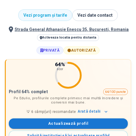
Vezi program și tarife
Vezi date contact
Strada General Athanasie Enescu 35, Bucuresti, Romania
Activeaza locatia pentru distanta
PRIVATĂ
AUTORIZATĂ
64
%
scor
Profil 64% complet
64/100 puncte
Pe Edulio, profilurile complete primesc mai multă încredere și
conversii mai bune.
Arată
detalii
💡
6
câmp(uri) recomandate
Actualizează profil
Solicită instituției să își actualizeze profilul