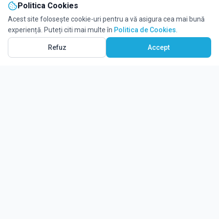
Politica Cookies
Acest site folosește cookie-uri pentru a vă asigura cea mai bună
experiență. Puteți citi mai multe în
Politica de Cookies
.
Refuz
Accept
Ghidul tău complet pentru educație.
Găsește locul potrivit pentru viitorul copilului tău.
Noutăți
Despre Edulio
Cum Funcționează Edulio
Pentru instituții
Termeni și condiții
Contact Edulio
Politica de Cookies
Setări cookies