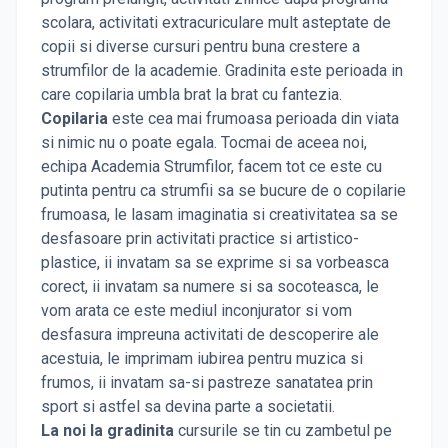
scolara, activitati extracuriculare mult asteptate de
copii si diverse cursuri pentru buna crestere a
strumfilor de la academie. Gradinita este perioada in
care copilaria umbla brat la brat cu fantezia.
Copilaria
este cea mai frumoasa perioada din viata
si nimic nu o poate egala. Tocmai de aceea noi,
echipa Academia Strumfilor, facem tot ce este cu
putinta pentru ca strumfii sa se bucure de o copilarie
frumoasa, le lasam imaginatia si creativitatea sa se
desfasoare prin activitati practice si artistico-
plastice, ii invatam sa se exprime si sa vorbeasca
corect, ii invatam sa numere si sa socoteasca, le
vom arata ce este mediul inconjurator si vom
desfasura impreuna activitati de descoperire ale
acestuia, le imprimam iubirea pentru muzica si
frumos, ii invatam sa-si pastreze sanatatea prin
sport si astfel sa devina parte a societatii.
La noi la gradinita
cursurile se tin cu zambetul pe