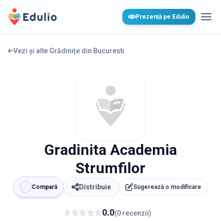
Edulio
Prezență pe Edulio
Desc
Vezi și alte Grădinițe din
Bucuresti
Gradinita Academia
Strumfilor
Distribuie
Compară
Sugerează o modificare
0.0
(
0
recenzii
)