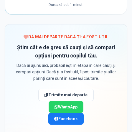
Durează sub 1 minut.
DĂ MAI DEPARTE DACĂ ȚI-A FOST UTIL
Știm cât e de greu să cauți și să compari
opțiuni pentru copilul tău.
Dacă ai ajuns aici, probabil ești în etapa în care cauți și
compari opțiuni. Dacă ți-a fost util, îl poți trimite și altor
părinți care sunt în aceeași căutare.
Trimite mai departe
WhatsApp
Facebook