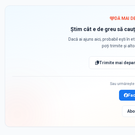
DĂ MAI D
Știm cât e de greu să cauț
Dacă ai ajuns aici, probabil ești în et
poți trimite și alt
Trimite mai depar
Sau urmărește 
Fa
Abo