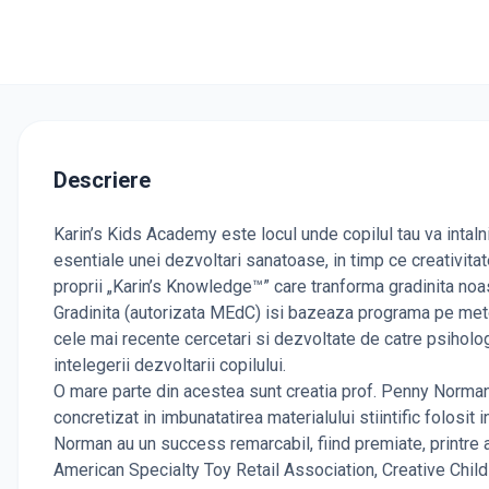
Descriere
Karin’s Kids Academy este locul unde copilul tau va intalni 
esentiale unei dezvoltari sanatoase, in timp ce creativitate
proprii „Karin’s Knowledge™” care tranforma gradinita noas
Gradinita (autorizata MEdC) isi bazeaza programa pe metode
cele mai recente cercetari si dezvoltate de catre psiholog
intelegerii dezvoltarii copilului.
O mare parte din acestea sunt creatia prof. Penny Norman 
concretizat in imbunatatirea materialului stiintific folosi
Norman au un success remarcabil, fiind premiate, printre a
American Specialty Toy Retail Association, Creative Chil