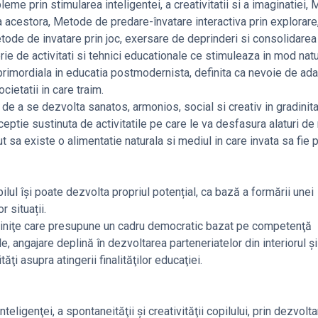
e prin stimularea inteligentei, a creativitatii si a imaginatiei,
ea acestora, Metode de predare-învatare interactiva prin explorare
Metode de invatare prin joc, exersare de deprinderi si consolidare
erie de activitati si tehnici educationale ce stimuleaza in mod natu
nta primordiala in educatia postmodernista, definita ca nevoie de ada
cietatii in care traim.
a, de a se dezvolta sanatos, armonios, social si creativ in gradinita
tie sustinuta de activitatile pe care le va desfasura alaturi de n
ut sa existe o alimentatie naturala si mediul in care invata sa fie 
ilul își poate dezvolta propriul potențial, ca bază a formării unei
 situații.
ădiniţe care presupune un cadru democratic bazat pe competenţă
, angajare deplină în dezvoltarea parteneriatelor din interiorul şi
ăţi asupra atingerii finalităţilor educaţiei.
ligenţei, a spontaneităţii şi creativităţii copilului, prin dezvolt