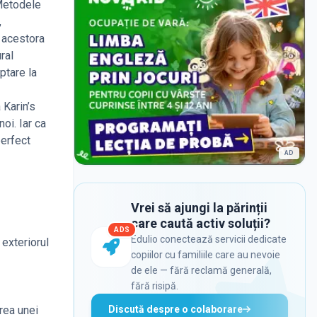
 Metodele
,
a acestora
ral
ptare la
 Karin’s
oi. Iar ca
perfect
AD
Vrei să ajungi la părinții
care caută activ soluții?
ADS
Edulio conectează servicii dedicate
 exteriorul
copiilor cu familiile care au nevoie
de ele — fără reclamă generală,
fără risipă.
Discută despre o colaborare
area unei