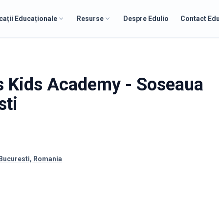
cații Educaționale
Resurse
Despre Edulio
Contact Edu
's Kids Academy - Soseaua
sti
 Bucuresti, Romania