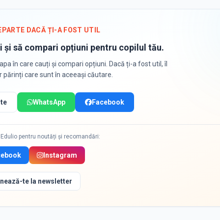
EPARTE DACĂ ȚI-A FOST UTIL
i și să compari opțiuni pentru copilul tău.
apa în care cauți și compari opțiuni. Dacă ți-a fost util, îl
or părinți care sunt în aceeași căutare.
te
WhatsApp
Facebook
Edulio pentru noutăți și recomandări:
cebook
Instagram
nează-te la newsletter