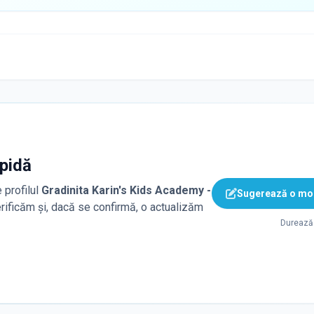
apidă
 profilul
Gradinita Karin's Kids Academy -
Sugerează o mod
erificăm și, dacă se confirmă, o actualizăm
Durează 