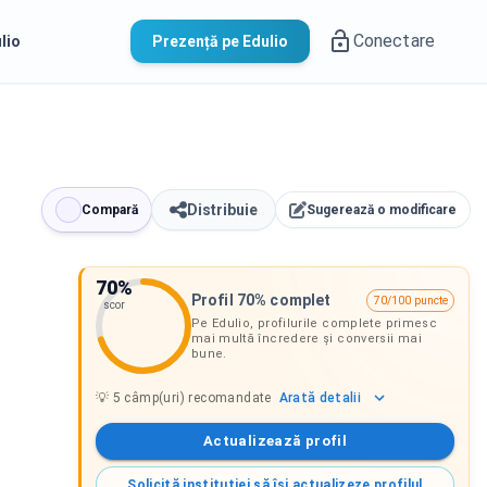
Conectare
lio
Prezență pe Edulio
Distribuie
Compară
Sugerează o modificare
70
%
Profil 70% complet
70/100 puncte
scor
Pe Edulio, profilurile complete primesc
mai multă încredere și conversii mai
bune.
Arată
detalii
💡
5
câmp(uri) recomandate
Actualizează profil
Solicită instituției să își actualizeze profilul