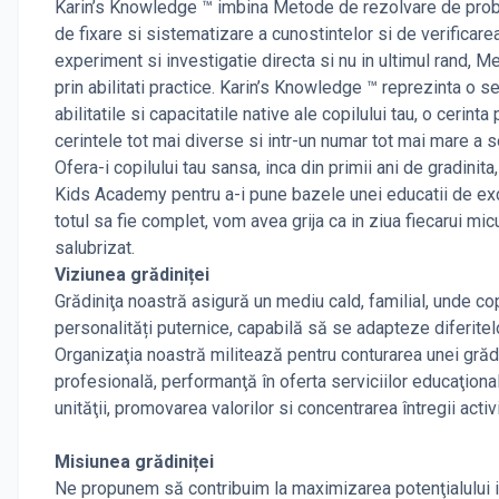
Karin’s Knowledge ™ imbina Metode de rezolvare de problem
de fixare si sistematizare a cunostintelor si de verificar
experiment si investigatie directa si nu in ultimul rand, 
prin abilitati practice. Karin’s Knowledge ™ reprezinta o s
abilitatile si capacitatile native ale copilului tau, o ceri
cerintele tot mai diverse si intr-un numar tot mai mare a so
Ofera-i copilului tau sansa, inca din primii ani de gradinit
Kids Academy pentru a-i pune bazele unei educatii de excep
totul sa fie complet, vom avea grija ca in ziua fiecarui mic
salubrizat.
Viziunea grădiniței
Grădiniţa noastră asigură un mediu cald, familial, unde cop
personalități puternice, capabilă să se adapteze diferitelor
Organizaţia noastră militează pentru conturarea unei gr
profesională, performanţă în oferta serviciilor educaţionale
unităţii, promovarea valorilor si concentrarea întregii activit
Misiunea grădiniței
Ne propunem să contribuim la maximizarea potenţialului inte