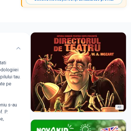
tati
odologiiei
ilului tau.
ate pe
eniu s-au
AD
. P.
e,