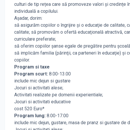
culturi de tip rețea care să promoveze valori și credințe 
individuală a copilului.
Aşadar, dorim:
să asigurăm copiilor o îngrijire şi o educaţie de calitate,
calitate; să promovăm o ofertă educaţională atractivă, care
curriculare preferate;
să oferim copiilor şanse egale de pregătire pentru şcoală, 
să implicăm familia (părinţii, ca parteneri în educaţie) şi
copiilor.
Program si taxe
Program scurt:
8.00-13.00
include mic dejun si gustare
Jocuri si activitati alese;
Activitati realizate pe domenii experientiale;
Jocuri si activitati educative
cost 520 Euro*
Program lung:
8.00-17.00
include mic dejun, gustare, masa de pranz si gustare de
Jocuri si activitati alese;