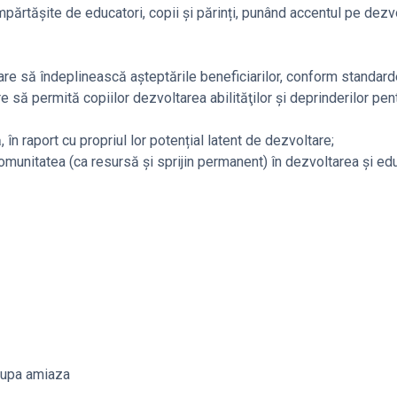
împărtășite de educatori, copii și părinți, punând accentul pe dezv
 care să îndeplinească aşteptările beneficiarilor, conform standard
 să permită copiilor dezvoltarea abilităţilor şi deprinderilor pent
în raport cu propriul lor potențial latent de dezvoltare;
 comunitatea (ca resursă şi sprijin permanent) în dezvoltarea şi e
 dupa amiaza