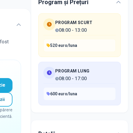
Program și Prețuri
PROGRAM SCURT
08:00
-
13:00
 fost
520 euro/luna
PROGRAM LUNG
08:00
-
17:00
zie
600 euro/luna
zii
 părere
icientă.