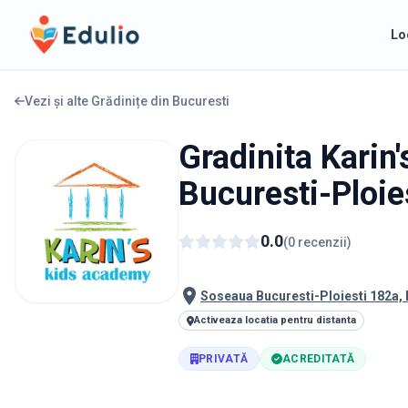
Edulio
Lo
Vezi și alte Grădinițe din
Bucuresti
Gradinita Karin
Bucuresti-Ploie
0.0
(
0
recenzii
)
Soseaua Bucuresti-Ploiesti 182a,
Activeaza locatia pentru distanta
PRIVATĂ
ACREDITATĂ