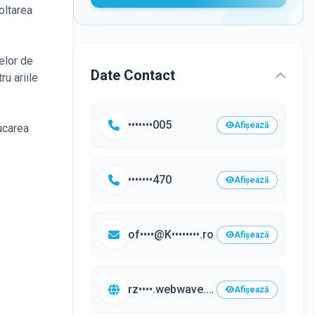
oltarea
elor de
Date Contact
ru ariile
•••••••005
Afișează
ducarea
•••••••470
Afișează
of••••@K••••••••.ro
Afișează
rz••••.webwave.dev/•••
Afișează