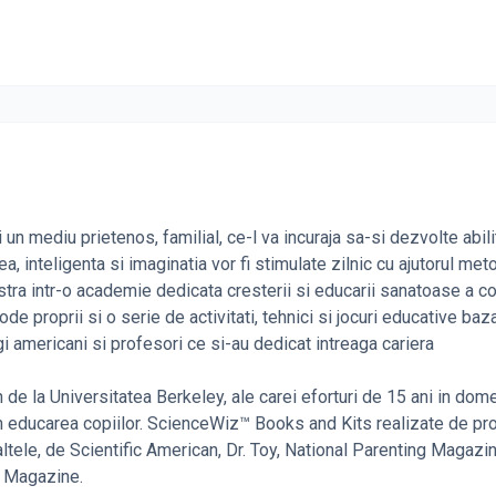
un mediu prietenos, familial, ce-l va incuraja sa-si dezvolte abili
a, inteligenta si imaginatia vor fi stimulate zilnic cu ajutorul met
tra intr-o academie dedicata cresterii si educarii sanatoase a cop
 proprii si o serie de activitati, tehnici si jocuri educative baz
i americani si profesori ce si-au dedicat intreaga cariera
de la Universitatea Berkeley, ale carei eforturi de 15 ani in dom
t in educarea copiilor. ScienceWiz™ Books and Kits realizate de prof
ltele, de Scientific American, Dr. Toy, National Parenting Magazin
d Magazine.