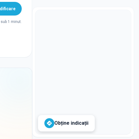
ificare
sub 1 minut.
Obține indicații