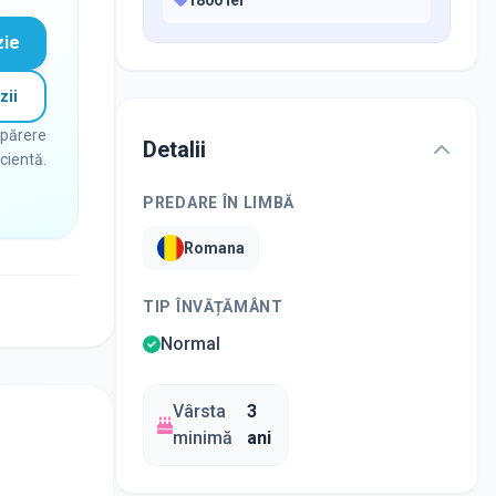
zie
zii
 părere
Detalii
icientă.
PREDARE ÎN LIMBĂ
Romana
TIP ÎNVĂȚĂMÂNT
Normal
Vârsta
3
minimă
ani