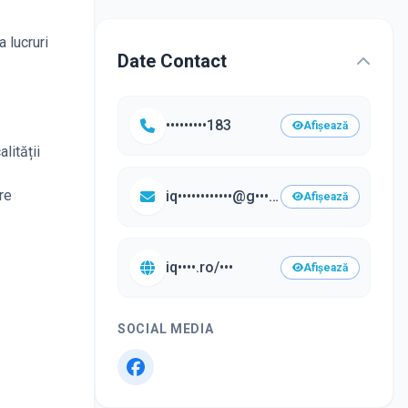
 lucruri
Date Contact
•••••••••183
Afișează
lității
re
iq••••••••••••@g••••.com
Afișează
iq••••.ro/•••
Afișează
SOCIAL MEDIA