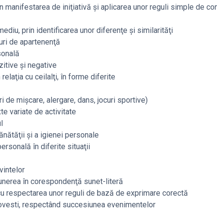
prin manifestarea de iniţiativă şi aplicarea unor reguli simple de c
diu, prin identificarea unor diferenţe şi similarităţi
puri de apartenenţă
sonală
zitive şi negative
elaţia cu ceilalţi, în forme diferite
uri de mişcare, alergare, dans, jocuri sportive)
xte variate de activitate
l
nătăţii și a igienei personale
rsonală în diferite situaţii
vintelor
punerea în corespondenţă sunet-literă
cu respectarea unor reguli de bază de exprimare corectă
 povesti, respectând succesiunea evenimentelor