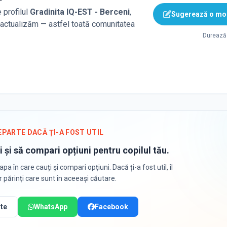
 profilul
Gradinita IQ-EST - Berceni
,
Sugerează o mod
o actualizăm — astfel toată comunitatea
Durează 
EPARTE DACĂ ȚI-A FOST UTIL
i și să compari opțiuni pentru copilul tău.
apa în care cauți și compari opțiuni. Dacă ți-a fost util, îl
or părinți care sunt în aceeași căutare.
te
WhatsApp
Facebook