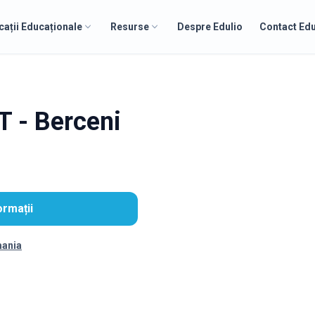
cații Educaționale
Resurse
Despre Edulio
Contact Edu
T - Berceni
ormații
mania