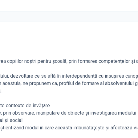
ea copiilor noștri pentru școală, prin formarea competențelor și 
ului, dezvoltare ce se află în interdependență cu însușirea cunoș
 acestuia, ne propunem ca, profilul de formare al absolventului g
e:
te contexte de învăţare
e, prin observare, manipulare de obiecte și investigarea mediului
l și social
onștientizând modul în care aceasta îmbunătăţeşte şi afectează vi