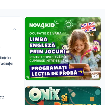
a
tințelor
rădiniței
AD
aţa