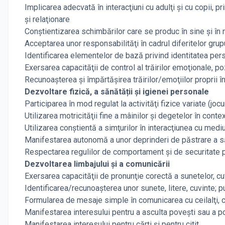
Implicarea adecvată în interacţiuni cu adulţi şi cu copii, 
și relaţionare
Conştientizarea schimbărilor care se produc în sine şi în me
Acceptarea unor responsabilităţi în cadrul diferitelor gru
Identificarea elementelor de bază privind identitatea per
Exersarea capacităţii de control al trăirilor emoţionale, po
Recunoaşterea şi împărtăşirea trăirilor/emoţiilor proprii în r
Dezvoltare fizică, a sănătății și igienei personale
Participarea în mod regulat la activităţi fizice variate (joc
Utilizarea motricităţii fine a mâinilor şi degetelor în conte
Utilizarea conştientă a simţurilor în interacţiunea cu mediu
Manifestarea autonomă a unor deprinderi de păstrare a să
Respectarea regulilor de comportament şi de securitate pe
Dezvoltarea limbajului și a comunicării
Exersarea capacităţii de pronunţie corectă a sunetelor, cu
Identificarea/recunoașterea unor sunete, litere, cuvinte; 
Formularea de mesaje simple în comunicarea cu ceilalţi, 
Manifestarea interesului pentru a asculta poveşti sau a
Manifestarea interesului pentru cărţi şi pentru citit