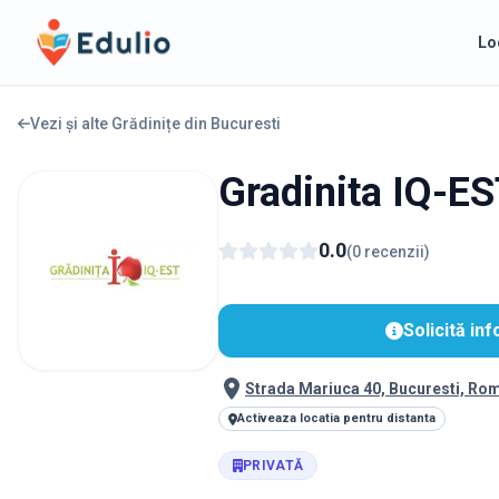
Edulio
Lo
Vezi și alte Grădinițe din
Bucuresti
Gradinita IQ-ES
0.0
(
0
recenzii
)
Solicită inf
Strada Mariuca 40, Bucuresti, Ro
Activeaza locatia pentru distanta
PRIVATĂ