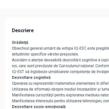
Descriere
Grădiniță
Obiectivul general urmărit de echipa IQ-EST, este pregătir
atitudinilor specifice vârstei preșcolare.
Acordăm o atenție deosebită dezvoltării cognitive a copil
noi, care sunt prevăzute de Curriculumul național. Conform
IQ-EST să înglobeze următoarele competențe de învățar
Dezvoltare cognitivă
Operarea cu reprezentări matematice elementare în diferi
Utilizarea de informaţii despre mediul înconjurător și lum
Manifestarea curiozităţii pentru explorarea mediului natura
Manifestarea interesului pentru utilizarea tehnologiei, c
Dezvoltare socio-emoțională