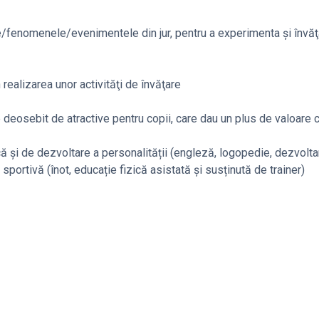
le/fenomenele/evenimentele din jur, pentru a experimenta şi învăţa
realizarea unor activităţi de învăţare
eosebit de atractive pentru copii, care dau un plus de valoare ca
că și de dezvoltare a personalității (engleză, logopedie, dezvolta
, sportivă (înot, educație fizică asistată și susținută de trainer)