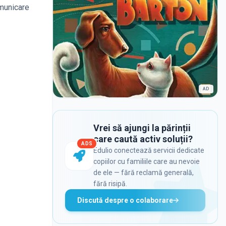
omunicare
AD
Vrei să ajungi la părinții
care caută activ soluții?
ADS
Edulio conectează servicii dedicate
copiilor cu familiile care au nevoie
de ele — fără reclamă generală,
fără risipă.
Discută despre o colaborare