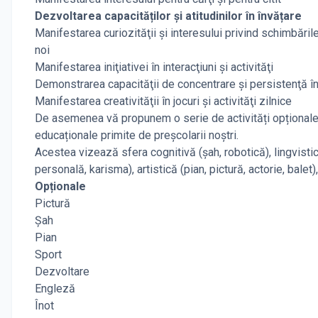
Dezvoltarea capacităților și atitudinilor în învățare
Manifestarea curiozităţii şi interesului privind schimbări
noi
Manifestarea iniţiativei în interacţiuni şi activităţi
Demonstrarea capacităţii de concentrare şi persistenţă în 
Manifestarea creativităţii în jocuri şi activităţi zilnice
De asemenea vă propunem o serie de activități opționale d
educaționale primite de preșcolarii noștri.
Acestea vizează sfera cognitivă (șah, robotică), lingvisti
personală, karisma), artistică (pian, pictură, actorie, balet)
Opționale
Pictură
Șah
Pian
Sport
Dezvoltare
Engleză
Înot