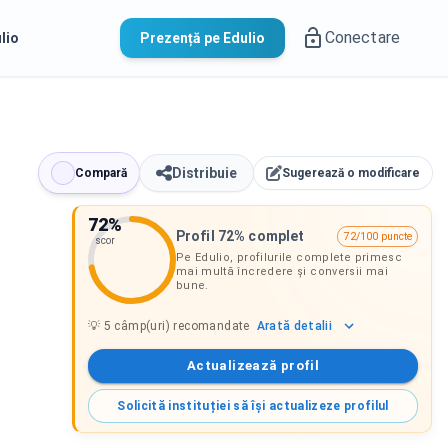
Conectare
lio
Prezență pe Edulio
Distribuie
Compară
Sugerează o modificare
72
%
Profil 72% complet
72/100 puncte
scor
Pe Edulio, profilurile complete primesc
mai multă încredere și conversii mai
bune.
Arată
detalii
💡
5
câmp(uri) recomandate
Actualizează profil
Solicită instituției să își actualizeze profilul