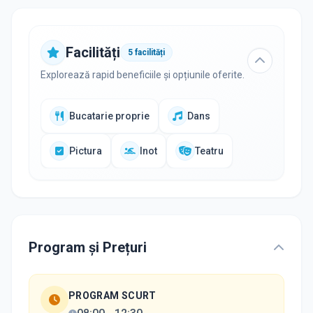
Facilități
5
facilități
Explorează rapid beneficiile și opțiunile oferite.
Bucatarie proprie
Dans
Pictura
Inot
Teatru
Program și Prețuri
PROGRAM SCURT