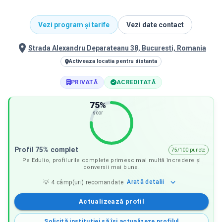
Vezi program și tarife
Vezi date contact
Strada Alexandru Deparateanu 38, Bucuresti, Romania
Activeaza locatia pentru distanta
PRIVATĂ
ACREDITATĂ
75
%
scor
Profil 75% complet
75/100 puncte
Pe Edulio, profilurile complete primesc mai multă încredere și
conversii mai bune.
Arată
detalii
💡
4
câmp(uri) recomandate
Actualizează profil
Solicită instituției să își actualizeze profilul