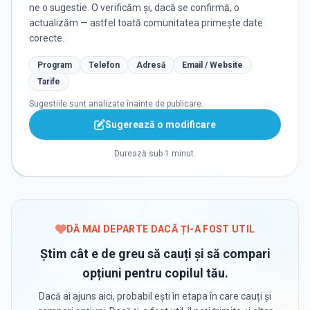
ne o sugestie. O verificăm și, dacă se confirmă, o
actualizăm — astfel toată comunitatea primește date
corecte.
Program
Telefon
Adresă
Email / Website
Tarife
Sugestiile sunt analizate înainte de publicare.
Sugerează o modificare
Durează sub 1 minut.
DĂ MAI DEPARTE DACĂ ȚI-A FOST UTIL
Știm cât e de greu să cauți și să compari
opțiuni pentru copilul tău.
Dacă ai ajuns aici, probabil ești în etapa în care cauți și