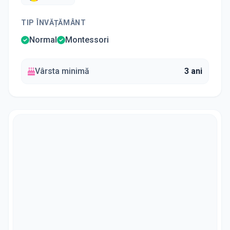
TIP ÎNVĂȚĂMÂNT
Normal
Montessori
Vârsta minimă
3 ani