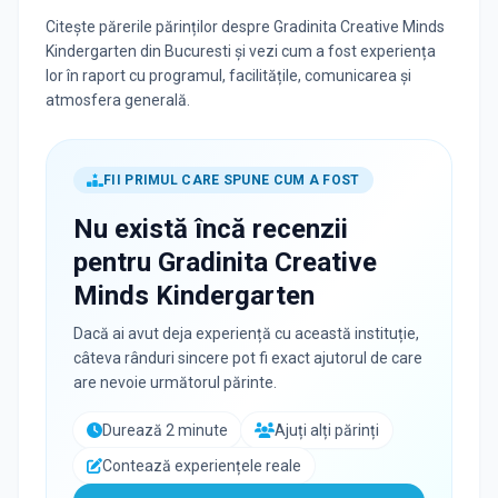
Citește părerile părinților despre Gradinita Creative Minds
Kindergarten din Bucuresti și vezi cum a fost experiența
lor în raport cu programul, facilitățile, comunicarea și
atmosfera generală.
FII PRIMUL CARE SPUNE CUM A FOST
Nu există încă recenzii
pentru
Gradinita Creative
Minds Kindergarten
Dacă ai avut deja experiență cu această instituție,
câteva rânduri sincere pot fi exact ajutorul de care
are nevoie următorul părinte.
Durează 2 minute
Ajuți alți părinți
Contează experiențele reale