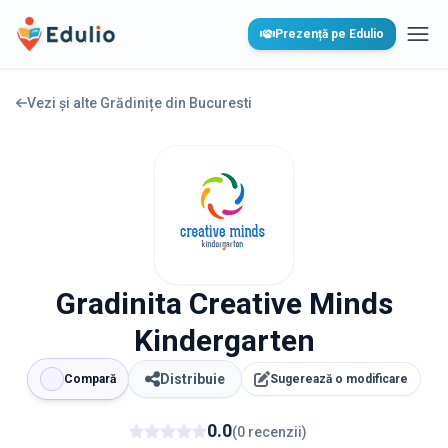
Edulio
Prezență pe Edulio
Desc
Vezi și alte Grădinițe din
Bucuresti
Gradinita Creative Minds
Kindergarten
Distribuie
Compară
Sugerează o modificare
0.0
(
0
recenzii
)