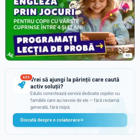
AD
ADS
Vrei să ajungi la părinții care caută
activ soluții?
Edulio conectează servicii dedicate copiilor cu
familiile care au nevoie de ele — fără reclamă
generală, fără risipă.
Discută despre o colaborare