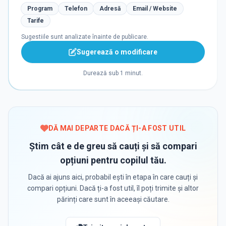
Program
Telefon
Adresă
Email / Website
Tarife
Sugestiile sunt analizate înainte de publicare.
Sugerează o modificare
Durează sub 1 minut.
DĂ MAI DEPARTE DACĂ ȚI-A FOST UTIL
Știm cât e de greu să cauți și să compari
opțiuni pentru copilul tău.
Dacă ai ajuns aici, probabil ești în etapa în care cauți și
compari opțiuni. Dacă ți-a fost util, îl poți trimite și altor
părinți care sunt în aceeași căutare.