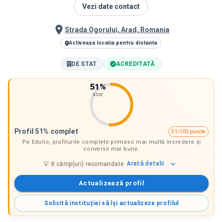
Vezi date contact
Strada Ogorului, Arad, Romania
Activeaza locatia pentru distanta
DE STAT
ACREDITATĂ
51
%
scor
Profil 51% complet
51/100 puncte
Pe Edulio, profilurile complete primesc mai multă încredere și
conversii mai bune.
Arată
detalii
💡
8
câmp(uri) recomandate
Actualizează profil
Solicită instituției să își actualizeze profilul