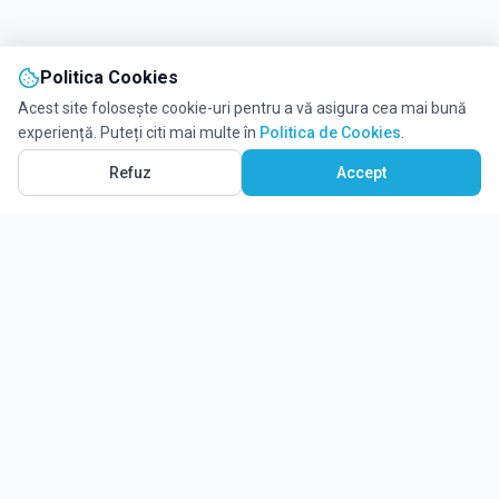
Politica Cookies
Acest site folosește cookie-uri pentru a vă asigura cea mai bună
experiență. Puteți citi mai multe în
Politica de Cookies
.
Refuz
Accept
Ghidul tău complet pentru educație.
Găsește locul potrivit pentru viitorul copilului tău.