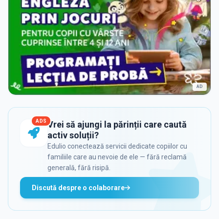
AD
ADS
Vrei să ajungi la părinții care caută
activ soluții?
Edulio conectează servicii dedicate copiilor cu
familiile care au nevoie de ele — fără reclamă
generală, fără risipă.
Discută despre o colaborare