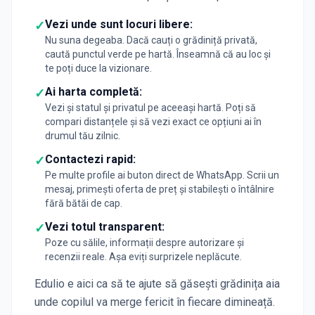
Vezi unde sunt locuri libere:
✓
Nu suna degeaba. Dacă cauți o grădiniță privată,
caută punctul verde pe hartă. Înseamnă că au loc și
te poți duce la vizionare.
Ai harta completă:
✓
Vezi și statul și privatul pe aceeași hartă. Poți să
compari distanțele și să vezi exact ce opțiuni ai în
drumul tău zilnic.
Contactezi rapid:
✓
Pe multe profile ai buton direct de WhatsApp. Scrii un
mesaj, primești oferta de preț și stabilești o întâlnire
fără bătăi de cap.
Vezi totul transparent:
✓
Poze cu sălile, informații despre autorizare și
recenzii reale. Așa eviți surprizele neplăcute.
Edulio e aici ca să te ajute să găsești grădinița aia
unde copilul va merge fericit în fiecare dimineață.