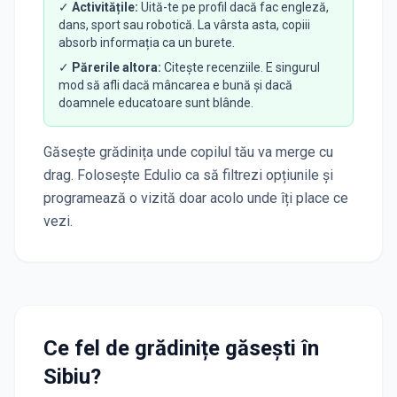
✓
Activitățile:
Uită-te pe profil dacă fac engleză,
dans, sport sau robotică. La vârsta asta, copiii
absorb informația ca un burete.
✓
Părerile altora:
Citește recenziile. E singurul
mod să afli dacă mâncarea e bună și dacă
doamnele educatoare sunt blânde.
Găsește grădinița unde copilul tău va merge cu
drag. Folosește Edulio ca să filtrezi opțiunile și
programează o vizită doar acolo unde îți place ce
vezi.
Ce fel de grădinițe găsești în
Sibiu
?