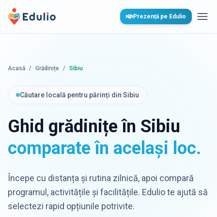
Edulio
Prezență pe Edulio
Desc
Acasă
/
Grădinițe
/
Sibiu
Căutare locală pentru părinți din Sibiu
Ghid grădinițe în Sibiu
comparate în același loc.
Începe cu distanța și rutina zilnică, apoi compară
programul, activitățile și facilitățile. Edulio te ajută să
selectezi rapid opțiunile potrivite.