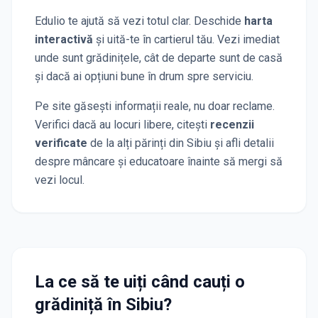
Edulio te ajută să vezi totul clar. Deschide
harta
interactivă
și uită-te în cartierul tău. Vezi imediat
unde sunt grădinițele, cât de departe sunt de casă
și dacă ai opțiuni bune în drum spre serviciu.
Pe site găsești informații reale, nu doar reclame.
Verifici dacă au locuri libere, citești
recenzii
verificate
de la alți părinți
din Sibiu
și afli detalii
despre mâncare și educatoare înainte să mergi să
vezi locul.
La ce să te uiți când cauți o
grădiniță
în Sibiu
?