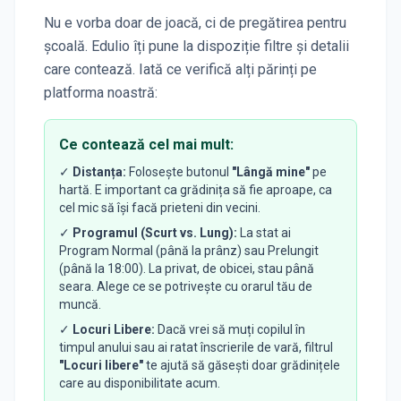
Nu e vorba doar de joacă, ci de pregătirea pentru
școală. Edulio îți pune la dispoziție filtre și detalii
care contează. Iată ce verifică alți părinți pe
platforma noastră:
Ce contează cel mai mult:
✓
Distanța:
Folosește butonul
"Lângă mine"
pe
hartă. E important ca grădinița să fie aproape, ca
cel mic să își facă prieteni din vecini.
✓
Programul (Scurt vs. Lung):
La stat ai
Program Normal (până la prânz) sau Prelungit
(până la 18:00). La privat, de obicei, stau până
seara. Alege ce se potrivește cu orarul tău de
muncă.
✓
Locuri Libere:
Dacă vrei să muți copilul în
timpul anului sau ai ratat înscrierile de vară, filtrul
"Locuri libere"
te ajută să găsești doar grădinițele
care au disponibilitate acum.