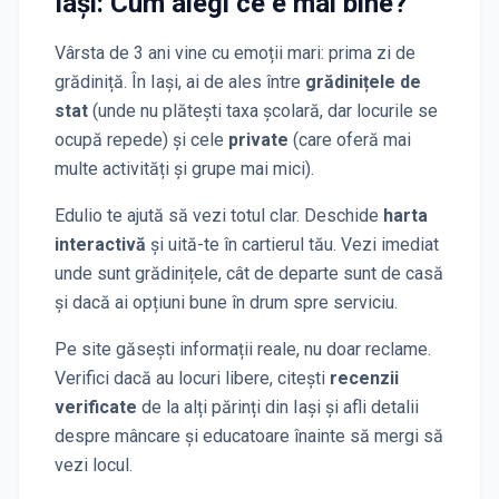
Iași
: Cum alegi ce e mai bine?
Vârsta de 3 ani vine cu emoții mari: prima zi de
grădiniță. În
Iași
, ai de ales între
grădinițele de
stat
(unde nu plătești taxa școlară, dar locurile se
ocupă repede) și cele
private
(care oferă mai
multe activități și grupe mai mici).
Edulio te ajută să vezi totul clar. Deschide
harta
interactivă
și uită-te în cartierul tău. Vezi imediat
unde sunt grădinițele, cât de departe sunt de casă
și dacă ai opțiuni bune în drum spre serviciu.
Pe site găsești informații reale, nu doar reclame.
Verifici dacă au locuri libere, citești
recenzii
verificate
de la alți părinți
din Iași
și afli detalii
despre mâncare și educatoare înainte să mergi să
vezi locul.