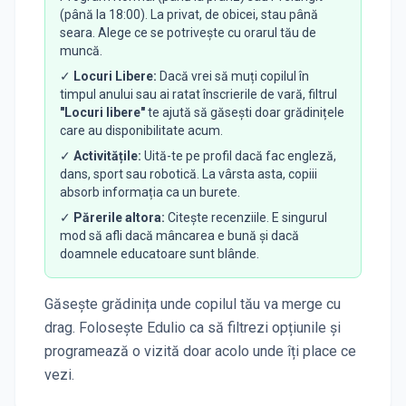
(până la 18:00). La privat, de obicei, stau până
seara. Alege ce se potrivește cu orarul tău de
muncă.
✓
Locuri Libere:
Dacă vrei să muți copilul în
timpul anului sau ai ratat înscrierile de vară, filtrul
"Locuri libere"
te ajută să găsești doar grădinițele
care au disponibilitate acum.
✓
Activitățile:
Uită-te pe profil dacă fac engleză,
dans, sport sau robotică. La vârsta asta, copiii
absorb informația ca un burete.
✓
Părerile altora:
Citește recenziile. E singurul
mod să afli dacă mâncarea e bună și dacă
doamnele educatoare sunt blânde.
Găsește grădinița unde copilul tău va merge cu
drag. Folosește Edulio ca să filtrezi opțiunile și
programează o vizită doar acolo unde îți place ce
vezi.