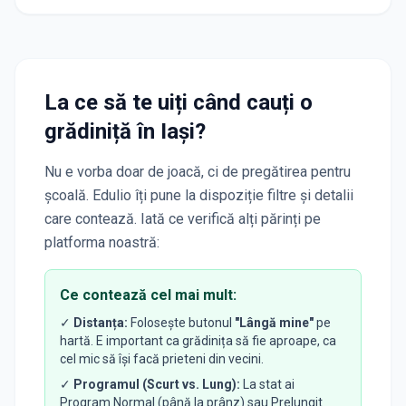
La ce să te uiți când cauți o
grădiniță
în Iași
?
Nu e vorba doar de joacă, ci de pregătirea pentru
școală. Edulio îți pune la dispoziție filtre și detalii
care contează. Iată ce verifică alți părinți pe
platforma noastră:
Ce contează cel mai mult:
✓
Distanța:
Folosește butonul
"Lângă mine"
pe
hartă. E important ca grădinița să fie aproape, ca
cel mic să își facă prieteni din vecini.
✓
Programul (Scurt vs. Lung):
La stat ai
Program Normal (până la prânz) sau Prelungit