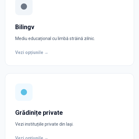
Bilingv
Mediu educațional cu limbă străină zilnic.
Vezi opțiunile →
Grădinițe private
Vezi instituțiile private din Iași.
Vezi opțiunile →