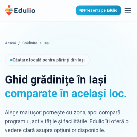
Edulio
Prezență pe Edulio
Desc
Acasă
/
Grădinițe
/
Iași
Căutare locală pentru părinți din Iași
Ghid grădinițe în Iași
comparate în același loc.
Alege mai ușor: pornește cu zona, apoi compară
programul, activitățile și facilitățile. Edulio îți oferă o
vedere clară asupra opțiunilor disponibile.