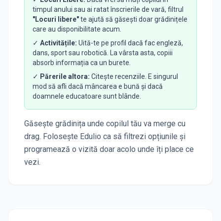
timpul anului sau ai ratat înscrierile de vară, filtrul
"Locuri libere"
te ajută să găsești doar grădinițele
care au disponibilitate acum.
✓
Activitățile:
Uită-te pe profil dacă fac engleză,
dans, sport sau robotică. La vârsta asta, copiii
absorb informația ca un burete.
✓
Părerile altora:
Citește recenziile. E singurul
mod să afli dacă mâncarea e bună și dacă
doamnele educatoare sunt blânde.
Găsește grădinița unde copilul tău va merge cu
drag. Folosește Edulio ca să filtrezi opțiunile și
programează o vizită doar acolo unde îți place ce
vezi.