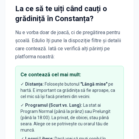
La ce să te uiți când cauți o
grădiniță
în Constanța
?
Nu e vorba doar de joacă, ci de pregătirea pentru
școală. Edulio îți pune la dispoziție filtre și detalii
care contează. Iată ce verifică alți părinți pe
platforma noastră:
Ce contează cel mai mult:
✓
Distanța:
Folosește butonul
"Lângă mine"
pe
hartă. E important ca grădinița să fie aproape, ca
cel mic să își facă prieteni din vecini.
✓
Programul (Scurt vs. Lung):
La stat ai
Program Normal (până la prânz) sau Prelungit
(până la 18:00). La privat, de obicei, stau până
seara. Alege ce se potrivește cu orarul tău de
muncă.
✓
Locuri Libere:
Dacă vrei să muți copilul în