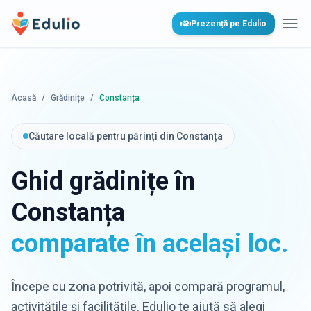
Edulio
Prezență pe Edulio
Desc
Acasă
/
Grădinițe
/
Constanța
Căutare locală pentru părinți din Constanța
Ghid grădinițe în
Constanța
comparate în același loc.
Începe cu zona potrivită, apoi compară programul,
activitățile și facilitățile. Edulio te ajută să alegi