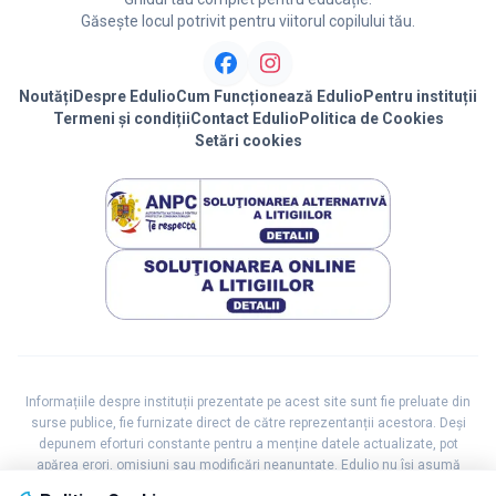
Găsește locul potrivit pentru viitorul copilului tău.
Noutăți
Despre Edulio
Cum Funcționează Edulio
Pentru instituții
Termeni și condiții
Contact Edulio
Politica de Cookies
Setări cookies
Informațiile despre instituții prezentate pe acest site sunt fie preluate din
surse publice, fie furnizate direct de către reprezentanții acestora. Deși
depunem eforturi constante pentru a menține datele actualizate, pot
apărea erori, omisiuni sau modificări neanunțate. Edulio nu își asumă
responsabilitatea pentru acuratețea integrală a datelor și vă recomandăm