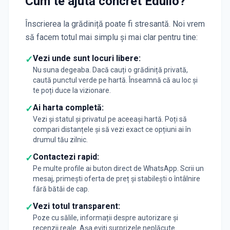
Cum te ajută concret Edulio?
Înscrierea la grădiniță poate fi stresantă. Noi vrem
să facem totul mai simplu și mai clar pentru tine:
Vezi unde sunt locuri libere:
✓
Nu suna degeaba. Dacă cauți o grădiniță privată,
caută punctul verde pe hartă. Înseamnă că au loc și
te poți duce la vizionare.
Ai harta completă:
✓
Vezi și statul și privatul pe aceeași hartă. Poți să
compari distanțele și să vezi exact ce opțiuni ai în
drumul tău zilnic.
Contactezi rapid:
✓
Pe multe profile ai buton direct de WhatsApp. Scrii un
mesaj, primești oferta de preț și stabilești o întâlnire
fără bătăi de cap.
Vezi totul transparent:
✓
Poze cu sălile, informații despre autorizare și
recenzii reale. Așa eviți surprizele neplăcute.