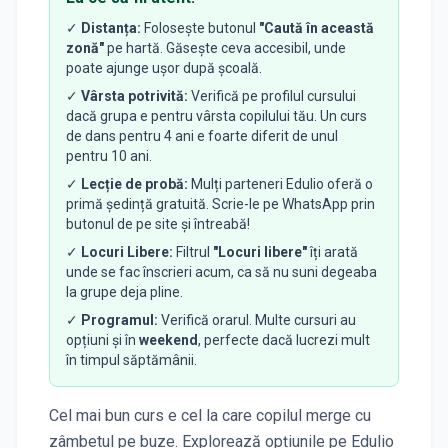
✓
Distanța:
Folosește butonul
"Caută în această
zonă"
pe hartă. Găsește ceva accesibil, unde
poate ajunge ușor după școală.
✓
Vârsta potrivită:
Verifică pe profilul cursului
dacă grupa e pentru vârsta copilului tău. Un curs
de dans pentru 4 ani e foarte diferit de unul
pentru 10 ani.
✓
Lecție de probă:
Mulți parteneri Edulio oferă o
primă ședință gratuită. Scrie-le pe WhatsApp prin
butonul de pe site și întreabă!
✓
Locuri Libere:
Filtrul
"Locuri libere"
îți arată
unde se fac înscrieri acum, ca să nu suni degeaba
la grupe deja pline.
✓
Programul:
Verifică orarul. Multe cursuri au
opțiuni și în
weekend
, perfecte dacă lucrezi mult
în timpul săptămânii.
Cel mai bun curs e cel la care copilul merge cu
zâmbetul pe buze. Explorează opțiunile pe Edulio