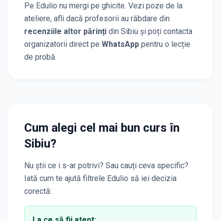
Pe Edulio nu mergi pe ghicite. Vezi poze de la
ateliere, afli dacă profesorii au răbdare din
recenziile altor părinți
din Sibiu
și poți contacta
organizatorii direct pe
WhatsApp
pentru o lecție
de probă.
Cum alegi cel mai bun curs
în
Sibiu
?
Nu știi ce i s-ar potrivi? Sau cauți ceva specific?
Iată cum te ajută filtrele Edulio să iei decizia
corectă:
La ce să fii atent: