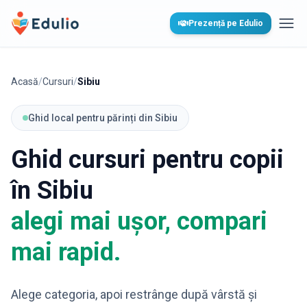
Edulio
Prezență pe Edulio
Desc
Acasă
/
Cursuri
/
Sibiu
Ghid local pentru părinți din Sibiu
Ghid cursuri pentru copii
în Sibiu
alegi mai ușor, compari
mai rapid.
Alege categoria, apoi restrânge după vârstă și