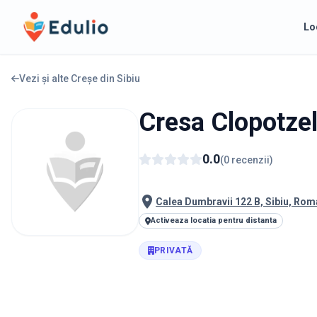
Edulio
Lo
Vezi și alte Creșe din
Sibiu
Cresa Clopotze
0.0
(
0
recenzii
)
Calea Dumbravii 122 B, Sibiu, Rom
Activeaza locatia pentru distanta
PRIVATĂ