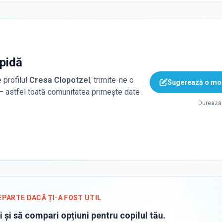
apidă
 profilul
Cresa Clopotzel
, trimite-ne o
Sugerează o mod
 — astfel toată comunitatea primește date
Durează 
EPARTE DACĂ ȚI-A FOST UTIL
i și să compari opțiuni pentru copilul tău.