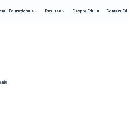
cații Educaționale
Resurse
Despre Edulio
Contact Edu
l
ania