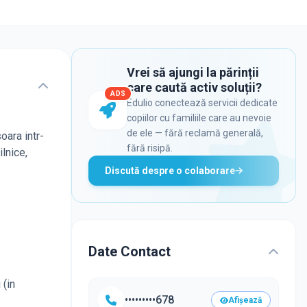
Vrei să ajungi la părinții
care caută activ soluții?
ADS
Edulio conectează servicii dedicate
copiilor cu familiile care au nevoie
de ele — fără reclamă generală,
oara intr-
fără risipă.
ilnice,
Discută despre o colaborare
Date Contact
 (in
•••••••••678
Afișează