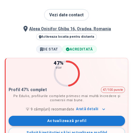
Vezi date contact
Aleea Onisifor Ghibu 16, Oradea, Romania
Activeaza locatia pentru distanta
DE STAT
ACREDITATĂ
47
%
scor
Profil 47% complet
47/100 puncte
Pe Edulio, profilurile complete primesc mai multă încredere și
conversii mai bune.
Arată
detalii
💡
9
câmp(uri) recomandate
Actualizează profil
Solicită instituției să își actualizeze profilul