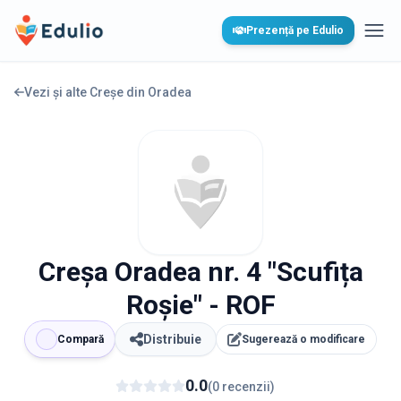
Edulio
Prezență pe Edulio
Desc
Vezi și alte Creșe din
Oradea
Creşa Oradea nr. 4 "Scufița
Roșie" - ROF
Distribuie
Compară
Sugerează o modificare
0.0
(
0
recenzii
)