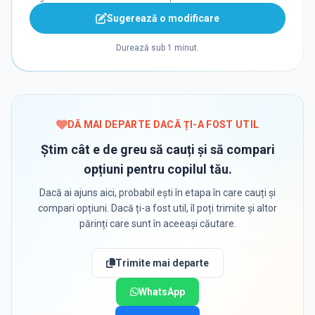
Sugerează o modificare
Durează sub 1 minut.
DĂ MAI DEPARTE DACĂ ȚI-A FOST UTIL
Știm cât e de greu să cauți și să compari
opțiuni pentru copilul tău.
Dacă ai ajuns aici, probabil ești în etapa în care cauți și
compari opțiuni. Dacă ți-a fost util, îl poți trimite și altor
părinți care sunt în aceeași căutare.
Trimite mai departe
WhatsApp