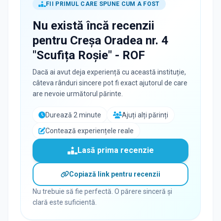
FII PRIMUL CARE SPUNE CUM A FOST
Nu există încă recenzii
pentru
Creşa Oradea nr. 4
"Scufița Roșie" - ROF
Dacă ai avut deja experiență cu această instituție,
câteva rânduri sincere pot fi exact ajutorul de care
are nevoie următorul părinte.
Durează 2 minute
Ajuți alți părinți
Contează experiențele reale
Lasă prima recenzie
Copiază link pentru recenzii
Nu trebuie să fie perfectă. O părere sinceră și
clară este suficientă.