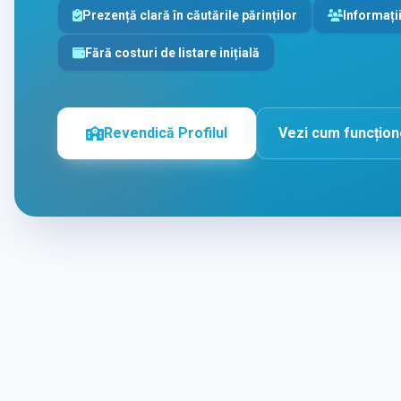
Prezență clară în căutările părinților
Informații
Fără costuri de listare inițială
Revendică Profilul
Vezi cum funcțio