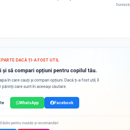
Durează 
EPARTE DACĂ ȚI-A FOST UTIL
i și să compari opțiuni pentru copilul tău.
apa în care cauți și compari opțiuni. Dacă ți-a fost util, îl
or părinți care sunt în aceeași căutare.
te
WhatsApp
Facebook
Edulio pentru noutăți și recomandări: