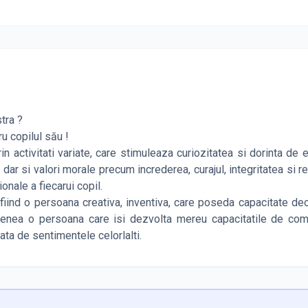
tra ?
u copilul său !
n activitati variate, care stimuleaza curiozitatea si dorinta de 
e, dar si valori morale precum increderea, curajul, integritatea si r
onale a fiecarui copil.
a fiind o persoana creativa, inventiva, care poseda capacitate d
emenea o persoana care isi dezvolta mereu capacitatile de com
ata de sentimentele celorlalti.