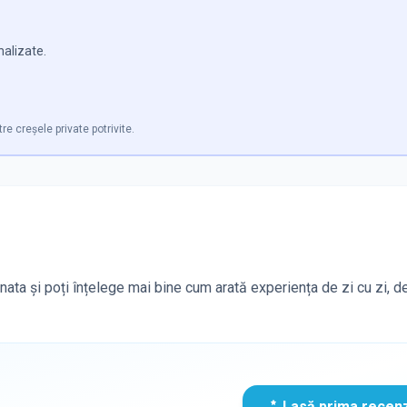
nalizate.
tre creșele private potrivite.
unata și poți înțelege mai bine cum arată experiența de zi cu zi, de
Lasă prima recen