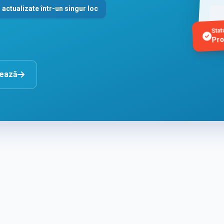
 actualizate într-un singur loc
Stat
Pro
nează