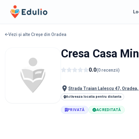
Edulio
Lo
Vezi și alte Creșe din
Oradea
Cresa Casa Min
0.0
(
0
recenzii
)
Strada Traian Lalescu 47, Oradea
Activeaza locatia pentru distanta
PRIVATĂ
ACREDITATĂ