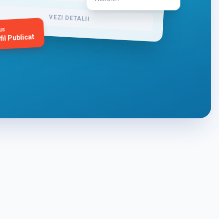
VEZI DETALII
us
fil Publicat