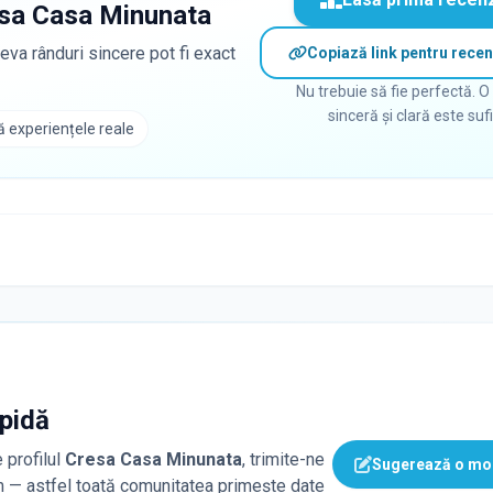
sa Casa Minunata
eva rânduri sincere pot fi exact
Copiază link pentru recen
Nu trebuie să fie perfectă. O
sinceră și clară este suf
 experiențele reale
apidă
 profilul
Cresa Casa Minunata
, trimite-ne
Sugerează o mod
ăm — astfel toată comunitatea primește date