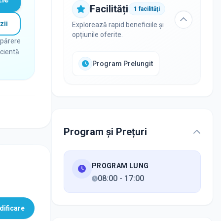
Facilități
1
facilități
zii
Explorează rapid beneficiile și
opțiunile oferite.
 părere
icientă.
Program Prelungit
Program și Prețuri
PROGRAM LUNG
08:00
-
17:00
ificare