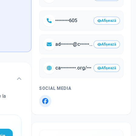
•••••••••605
Afișează
ad••••••••@c•••••••••••.org
Afișează
ca••••••••••.org/•••
Afișează
SOCIAL MEDIA
 la
zie