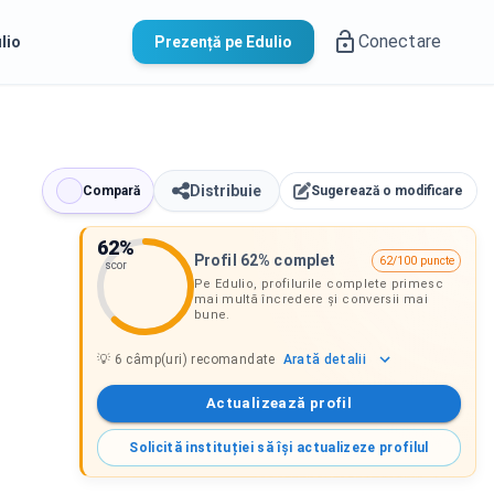
Conectare
lio
Prezență pe Edulio
Distribuie
Compară
Sugerează o modificare
62
%
Profil 62% complet
62/100 puncte
scor
Pe Edulio, profilurile complete primesc
mai multă încredere și conversii mai
bune.
Arată
detalii
💡
6
câmp(uri) recomandate
Actualizează profil
Solicită instituției să își actualizeze profilul