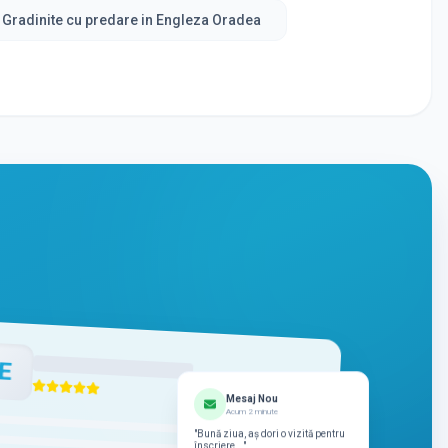
Gradinite cu predare in Engleza Oradea
E
Mesaj Nou
Acum 2 minute
"Bună ziua, aș dori o vizită pentru
înscriere..."