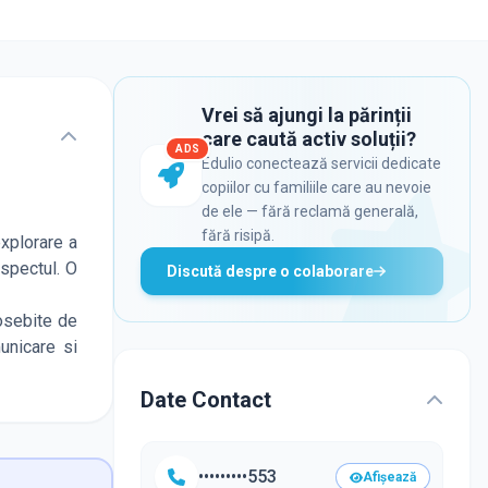
Vrei să ajungi la părinții
care caută activ soluții?
ADS
Edulio conectează servicii dedicate
copiilor cu familiile care au nevoie
de ele — fără reclamă generală,
fără risipă.
explorare a
espectul. O
Discută despre o colaborare
eosebite de
unicare si
Date Contact
•••••••••553
Afișează