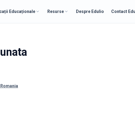
cații Educaționale
Resurse
Despre Edulio
Contact Edu
unata
, Romania