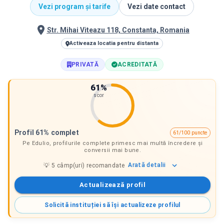
Vezi program și tarife
Vezi date contact
Str. Mihai Viteazu 118, Constanta, Romania
Activeaza locatia pentru distanta
PRIVATĂ
ACREDITATĂ
61
%
scor
Profil 61% complet
61/100 puncte
Pe Edulio, profilurile complete primesc mai multă încredere și
conversii mai bune.
Arată
detalii
💡
5
câmp(uri) recomandate
Actualizează profil
Solicită instituției să își actualizeze profilul