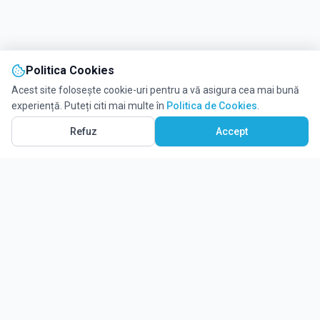
Politica Cookies
Acest site folosește cookie-uri pentru a vă asigura cea mai bună
experiență. Puteți citi mai multe în
Politica de Cookies
.
Refuz
Accept
Ghidul tău complet pentru educație.
Găsește locul potrivit pentru viitorul copilului tău.