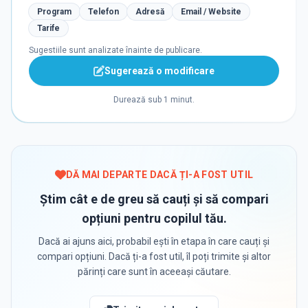
Program
Telefon
Adresă
Email / Website
Tarife
Sugestiile sunt analizate înainte de publicare.
Sugerează o modificare
Durează sub 1 minut.
DĂ MAI DEPARTE DACĂ ȚI-A FOST UTIL
Știm cât e de greu să cauți și să compari
opțiuni pentru copilul tău.
Dacă ai ajuns aici, probabil ești în etapa în care cauți și
compari opțiuni. Dacă ți-a fost util, îl poți trimite și altor
părinți care sunt în aceeași căutare.