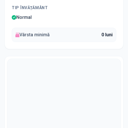
TIP ÎNVĂȚĂMÂNT
Normal
Vârsta minimă
0 luni