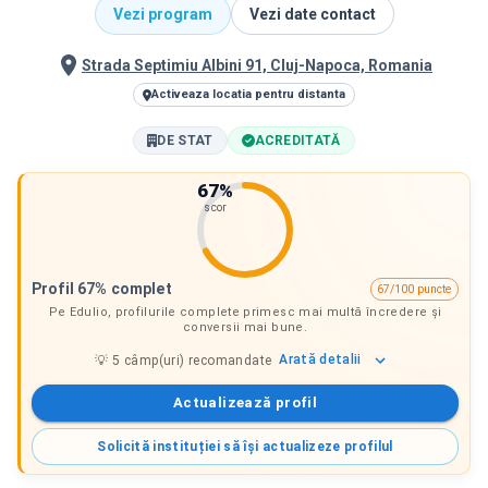
Vezi program
Vezi date contact
Strada Septimiu Albini 91, Cluj-Napoca, Romania
Activeaza locatia pentru distanta
DE STAT
ACREDITATĂ
67
%
scor
Profil 67% complet
67/100 puncte
Pe Edulio, profilurile complete primesc mai multă încredere și
conversii mai bune.
Arată
detalii
💡
5
câmp(uri) recomandate
Actualizează profil
Solicită instituției să își actualizeze profilul