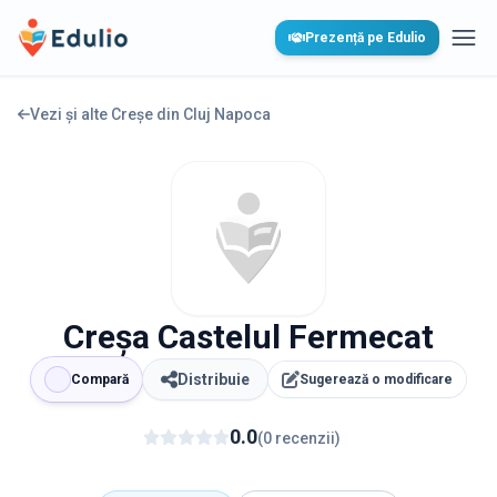
Edulio
Prezență pe Edulio
Desc
Vezi și alte Creșe din
Cluj Napoca
Creșa Castelul Fermecat
Distribuie
Compară
Sugerează o modificare
0.0
(
0
recenzii
)