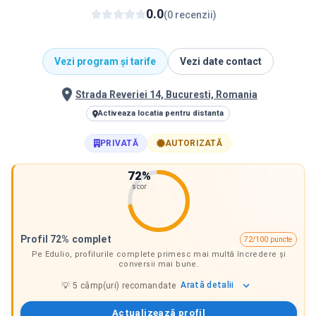
0.0
(
0
recenzii
)
Vezi program și tarife
Vezi date contact
Strada Reveriei 14, Bucuresti, Romania
Activeaza locatia pentru distanta
PRIVATĂ
AUTORIZATĂ
72
%
scor
Profil 72% complet
72/100 puncte
Pe Edulio, profilurile complete primesc mai multă încredere și
conversii mai bune.
Arată
detalii
💡
5
câmp(uri) recomandate
Actualizează profil