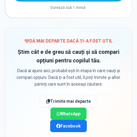
Durează sub 1 minut.
DĂ MAI DEPARTE DACĂ ȚI-A FOST UTIL
Știm cât e de greu să cauți și să compari
opțiuni pentru copilul tău.
Dacă ai ajuns aici, probabil ești în etapa în care cauți și
compari opțiuni. Dacă ți-a fost util, îl poți trimite și altor
părinți care sunt în aceeași căutare.
Trimite mai departe
WhatsApp
Facebook