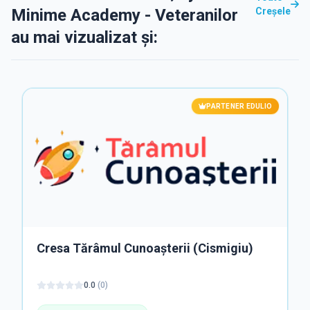
Minime Academy - Veteranilor
Creșele
au mai vizualizat și:
PARTENER EDULIO
Cresa Tărâmul Cunoașterii (Cismigiu)
0.0
(
0
)