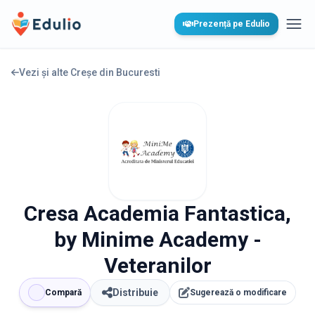
Edulio
Prezență pe Edulio
Desc
Vezi și alte Creșe din
Bucuresti
Cresa Academia Fantastica,
by Minime Academy -
Veteranilor
Distribuie
Compară
Sugerează o modificare