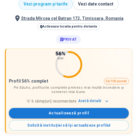
Vezi program și tarife
Vezi date contact
Strada Mircea cel Batran 172, Timisoara, Romania
Activeaza locatia pentru distanta
PRIVAT
56
%
scor
Profil 56% complet
56/100 puncte
Pe Edulio, profilurile complete primesc mai multă încredere și
conversii mai bune.
Arată
detalii
💡
6
câmp(uri) recomandate
Actualizează profil
Solicită instituției să își actualizeze profilul