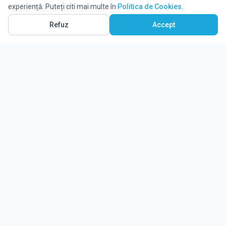
experiență. Puteți citi mai multe în
Politica de Cookies
.
Refuz
Accept
Ghidul tău complet pentru educație.
Găsește locul potrivit pentru viitorul copilului tău.
Noutăți
Despre Edulio
Cum Funcționează Edulio
Pentru instituții
Termeni și condiții
Contact Edulio
Politica de Cookies
Setări cookies