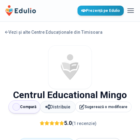
Edulio
Prezență pe Edulio
Desc
Vezi și alte Centre Educaționale din
Timisoara
Centrul Educational Mingo
Distribuie
Compară
Sugerează o modificare
5.0
(
1
recenzie
)