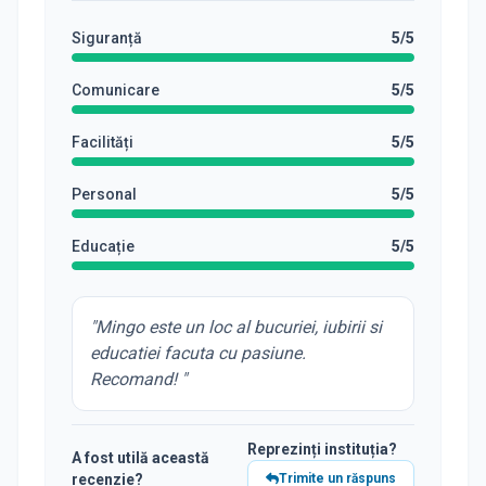
Siguranță
5
/5
Comunicare
5
/5
Facilități
5
/5
Personal
5
/5
Educație
5
/5
"
Mingo este un loc al bucuriei, iubirii si
educatiei facuta cu pasiune.
Recomand!
"
Reprezinți instituția?
A fost utilă această
recenzie?
Trimite un răspuns