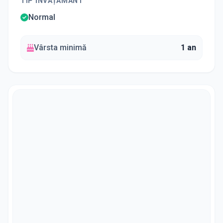
TIP ÎNVĂȚĂMÂNT
Normal
Vârsta minimă
1 an