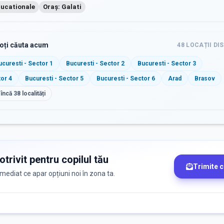
ducationale
Oraș: Galati
poți căuta acum
48
LOCAȚII DI
ucuresti - Sector 1
Bucuresti - Sector 2
Bucuresti - Sector 3
tor 4
Bucuresti - Sector 5
Bucuresti - Sector 6
Arad
Brasov
 încă
38
localități
trivit pentru copilul tău
Trimite 
 imediat ce apar opțiuni noi în zona ta.