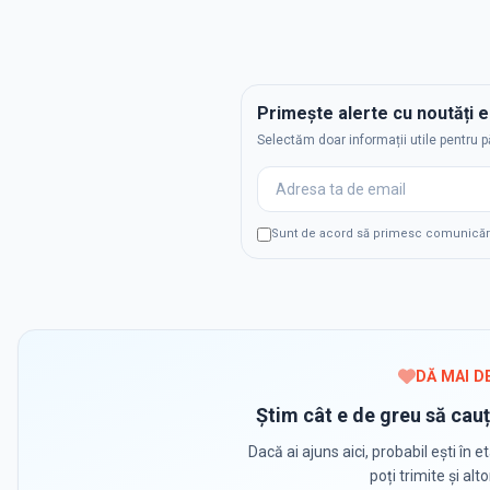
Primește alerte cu noutăți 
Selectăm doar informații utile pentru p
Sunt de acord să primesc comunicări p
DĂ MAI D
Știm cât e de greu să cauț
Dacă ai ajuns aici, probabil ești în et
poți trimite și alt