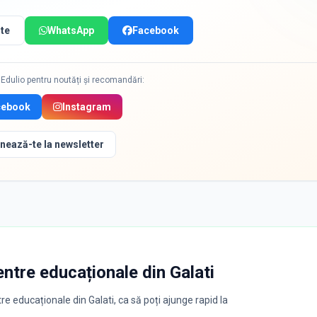
te
WhatsApp
Facebook
Edulio pentru noutăți și recomandări:
cebook
Instagram
nează-te la newsletter
entre educaționale
din
Galati
re educaționale din Galati, ca să poți ajunge rapid la