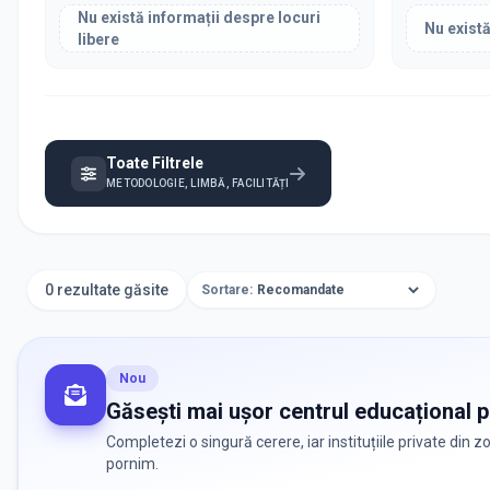
Nu există informații despre locuri
Nu există
libere
Toate Filtrele
METODOLOGIE, LIMBĂ, FACILITĂȚI
0 rezultate găsite
Sortare:
Nou
Găsești mai ușor centrul educațional po
Completezi o singură cerere, iar instituțiile private din 
pornim.