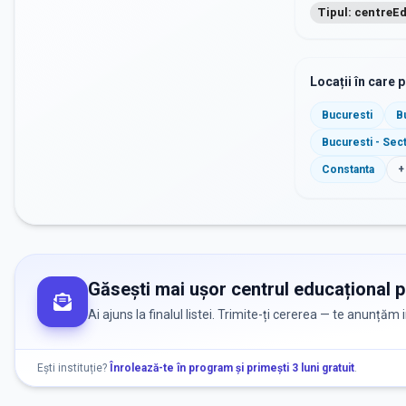
Tipul: centreE
Locații în care 
Bucuresti
B
Bucuresti - Sec
Constanta
+
Găsești mai ușor centrul educațional po
Ai ajuns la finalul listei. Trimite-ți cererea — te anunțăm
Ești instituție?
Înrolează-te în program și primești 3 luni gratuit
.