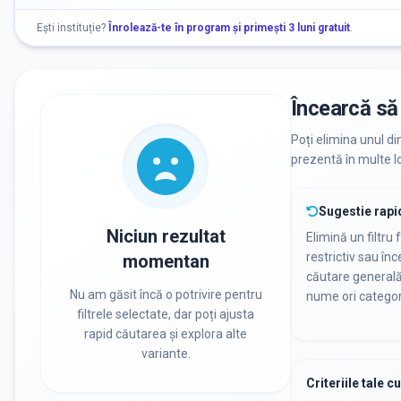
Ești instituție?
Înrolează-te în program și primești 3 luni gratuit
.
Încearcă să 
Poți elimina unul di
prezentă în multe lo
Sugestie rapi
Niciun rezultat
Elimină un filtru 
restrictiv sau în
momentan
căutare general
Nu am găsit încă o potrivire pentru
nume ori categor
filtrele selectate, dar poți ajusta
rapid căutarea și explora alte
variante.
Criteriile tale c