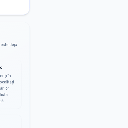
 este deja
io
nți în
ocalități
arilor
lista
că.