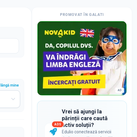
PROMOVAT ÎN
GALATI
lângă mine
AD
Vrei să ajungi la
părinții care caută
activ soluții?
ADS
Edulio conectează servicii