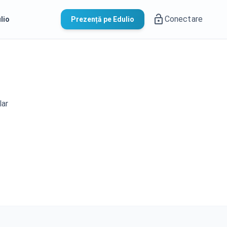
Conectare
lio
Prezență pe Edulio
lar