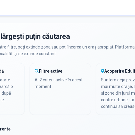
lărgești puțin căutarea
ntre filtre, poți extinde zona sau poți încerca un oraș apropiat. Platforma
calități și se extinde constant.
dă
Filtre active
Acoperire Edul
foarte
Ai 2 criterii active în acest
Suntem deja preze
cearcă o
moment.
mai multe orașe, l
ă după
și zone din jurul m
ie.
centre urbane, iar 
continuă să creas
urente