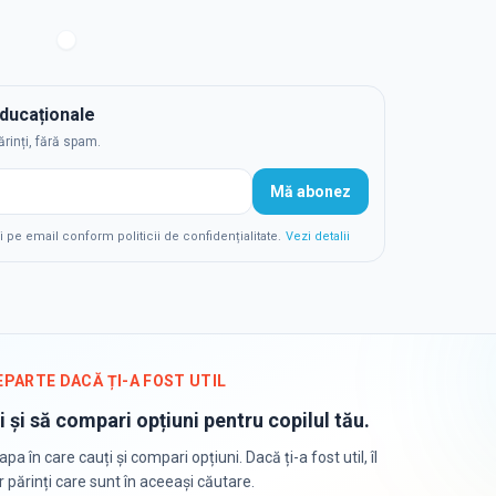
educaționale
ărinți, fără spam.
Mă abonez
e email conform politicii de confidențialitate.
Vezi detalii
EPARTE DACĂ ȚI-A FOST UTIL
i și să compari opțiuni pentru copilul tău.
apa în care cauți și compari opțiuni. Dacă ți-a fost util, îl
or părinți care sunt în aceeași căutare.