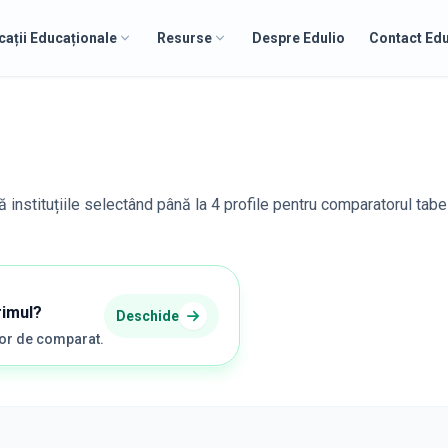
cații Educaționale
Resurse
Despre Edulio
Contact Edu
 instituțiile selectând până la 4 profile pentru comparatorul tabe
rimul?
Deschide
șor de comparat.