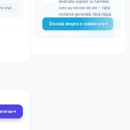
dedicate copiilor cu familiile
De stat
care au nevoie de ele — fără
reclamă generală, fără risipă.
Discută despre o colaborare
cererea