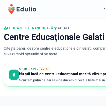
Edulio
Lo
EDUCAȚIE EXTRAȘCOLARĂ
•
GALATI
Centre Educaționale Galati
Citește păreri despre centrele educaționale din
Galati
, compară
și vezi rapid opțiunile și pe hartă.
GHID RAPID
BETA
Nu știi încă ce centru educațional merită văzut p
Scurtăm puțin căutarea și te ducem direct la liste mai u