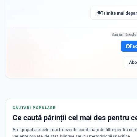
Trimite mai depar
Sau urmărește 
Fa
Abo
CĂUTĂRI POPULARE
Ce caută părinții cel mai des pentru
c
Am grupat aici cele mai frecvente combinații de filtre pentru cent
variante private, de stat, bilingve sau cu metodologii specifice.