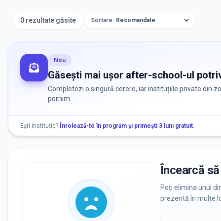
0 rezultate găsite
Sortare:
Nou
Găsești mai ușor after-school-ul potriv
Completezi o singură cerere, iar instituțiile private din 
pornim.
Ești instituție?
Înrolează-te în program și primești 3 luni gratuit
.
Încearcă să 
Poți elimina unul di
prezentă în multe lo