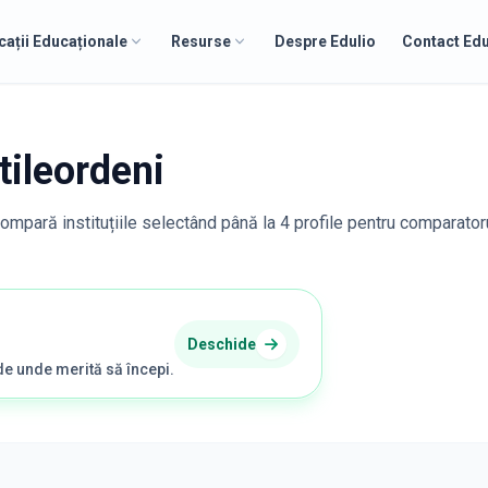
cații Educaționale
Resurse
Despre Edulio
Contact Edu
tileordeni
compară instituțiile selectând până la 4 profile pentru comparator
Deschide
de unde merită să începi.