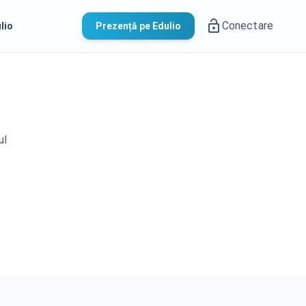
Conectare
lio
Prezență pe Edulio
ul