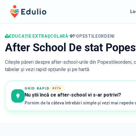
Edulio
Lo
EDUCAȚIE EXTRAȘCOLARĂ
•
POPESTILEORDENI
After School De stat Popes
Citește păreri despre after-school-urile din
Popestileordeni
, 
tabelar și vezi rapid opțiunile și pe hartă.
GHID RAPID
BETA
Nu știi încă ce after-school vi s-ar potrivi?
Pornim de la câteva întrebări simple și vezi mai repede 