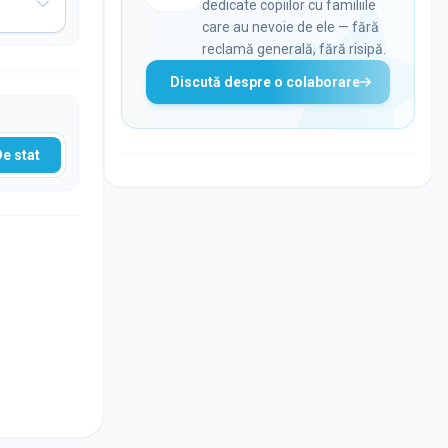
dedicate copiilor cu familiile
care au nevoie de ele — fără
reclamă generală, fără risipă.
Discută despre o colaborare
De stat