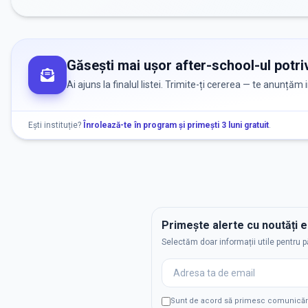
Găsești mai ușor after-school-ul potriv
Ai ajuns la finalul listei. Trimite-ți cererea — te anunțăm
Ești instituție?
Înrolează-te în program și primești 3 luni gratuit
.
Primește alerte cu noutăți 
Selectăm doar informații utile pentru p
Sunt de acord să primesc comunicări p