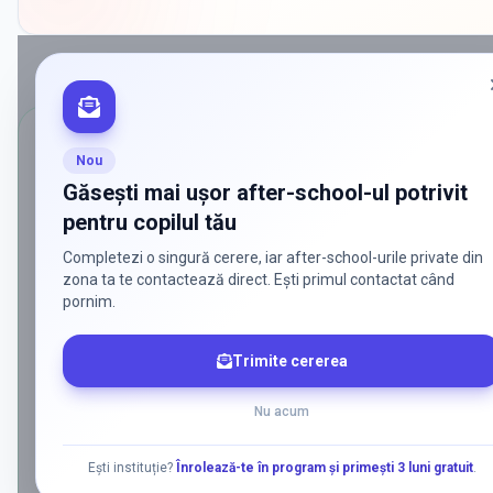
CĂUTĂRI POPULARE
Nou
Ce caută părinții cel mai des pentru
a
Găsești mai ușor after-school-ul potrivit
Popestileordeni
pentru copilul tău
Am grupat aici cele mai frecvente combinații de filtre pentru after
Completezi o singură cerere, iar after-school-urile private din
variante private, de stat, bilingve sau cu metodologii specifice.
zona ta te contactează direct. Ești primul contactat când
pornim.
After-school-uri private în Popestileordeni
Trimite cererea
Vezi rapid after-school-uri private din Popestileordeni, cu
accent pe ofertă educațională, program și poziționare în
Nu acum
listă.
Ești instituție?
Înrolează-te în program și primești 3 luni gratuit
.
Vezi lista
→