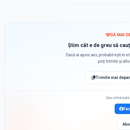
DĂ MAI D
Știm cât e de greu să cauț
Dacă ai ajuns aici, probabil ești în et
poți trimite și alt
Trimite mai depar
Sau urmărește 
Fa
Abo