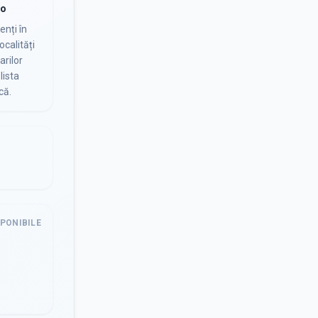
io
nți în
ocalități
arilor
lista
că.
SPONIBILE