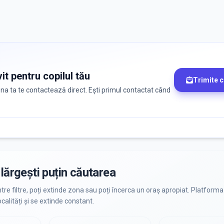
it pentru copilul tău
Trimite 
zona ta te contactează direct. Ești primul contactat când
lărgești puțin căutarea
ntre filtre, poți extinde zona sau poți încerca un oraș apropiat. Platforma
calități și se extinde constant.