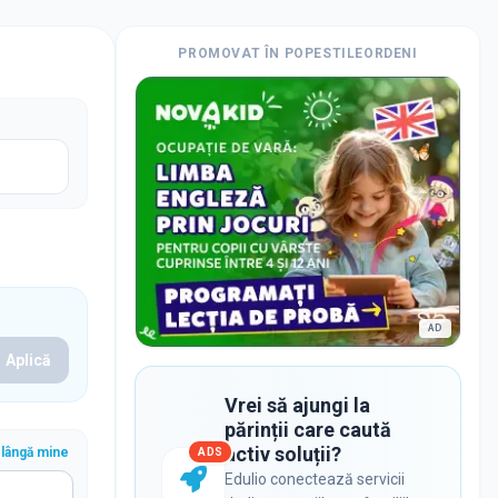
PROMOVAT ÎN
POPESTILEORDENI
AD
Aplică
Vrei să ajungi la
părinții care caută
activ soluții?
lângă mine
ADS
Edulio conectează servicii