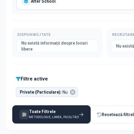
After School
DISPONIBILITATE
RECRUTAR
Nu există informații despre locuri
Nu există
libere
Filtre active
Private (Particulare)
:
Nu
Toate Filtrele
Resetează filtre
METODOLOGIE, LIMBĂ, FACILITĂȚI