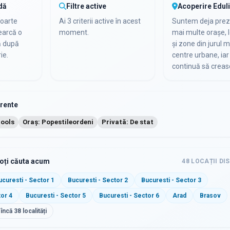
dă
Filtre active
Acoperire Edul
foarte
Ai 3 criterii active în acest
Suntem deja preze
cearcă o
moment.
mai multe orașe, l
ă după
și zone din jurul m
ie.
centre urbane, iar 
continuă să creas
urente
hools
Oraș: Popestileordeni
Privată: De stat
poți căuta acum
48
LOCAȚII DI
ucuresti - Sector 1
Bucuresti - Sector 2
Bucuresti - Sector 3
tor 4
Bucuresti - Sector 5
Bucuresti - Sector 6
Arad
Brasov
 încă
38
localități