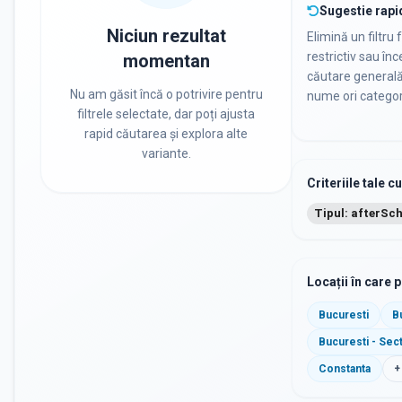
Sugestie rapi
Niciun rezultat
Elimină un filtru 
restrictiv sau în
momentan
căutare general
Nu am găsit încă o potrivire pentru
nume ori categor
filtrele selectate, dar poți ajusta
rapid căutarea și explora alte
variante.
Criteriile tale c
Tipul: afterSc
Locații în care 
Bucuresti
B
Bucuresti - Sec
Constanta
+