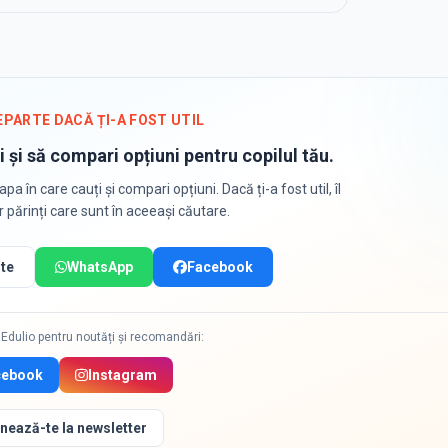
EPARTE DACĂ ȚI-A FOST UTIL
i și să compari opțiuni pentru copilul tău.
apa în care cauți și compari opțiuni. Dacă ți-a fost util, îl
or părinți care sunt în aceeași căutare.
te
WhatsApp
Facebook
Edulio pentru noutăți și recomandări:
cebook
Instagram
nează-te la newsletter