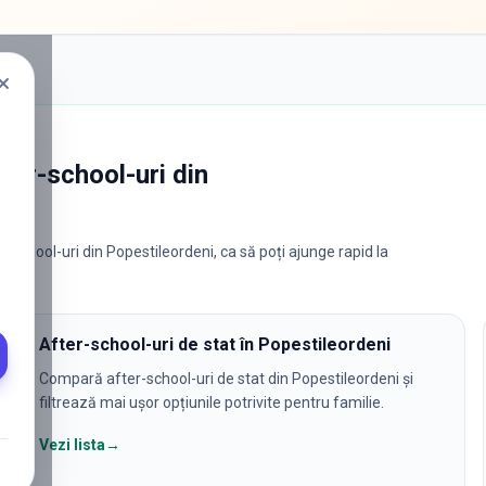
fter-school-uri
din
-school-uri din Popestileordeni, ca să poți ajunge rapid la
After-school-uri de stat în Popestileordeni
Compară after-school-uri de stat din Popestileordeni și
filtrează mai ușor opțiunile potrivite pentru familie.
Vezi lista
→