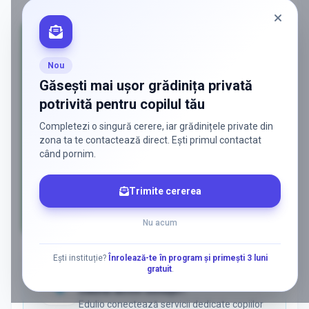
PROMOVAT ÎN
POPESTILEORDENI
Nou
Găsești mai ușor grădinița privată
potrivită pentru copilul tău
Completezi o singură cerere, iar grădinițele private din
zona ta te contactează direct. Ești primul contactat
când pornim.
Trimite cererea
Nu acum
AD
Ești instituție?
Înrolează-te în program și primești 3 luni
gratuit
.
ADS
Vrei să ajungi la părinții care
caută activ soluții?
Edulio conectează servicii dedicate copiilor