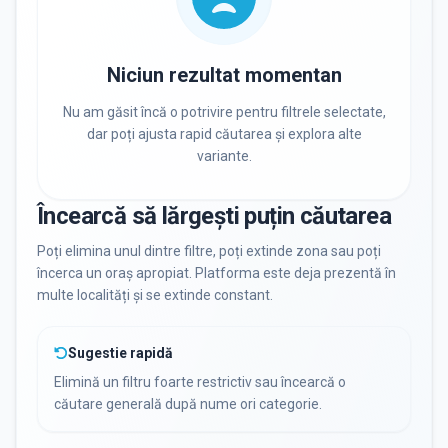
PRIVAT / DE STAT
Toate
Private
De stat
Niciun rezultat momentan
Nu am găsit încă o potrivire pentru filtrele selectate,
dar poți ajusta rapid căutarea și explora alte
variante.
Toate Filtrele
METODOLOGIE, LIMBĂ, FACILITĂȚI
Încearcă să lărgești puțin căutarea
Poți elimina unul dintre filtre, poți extinde zona sau poți
încerca un oraș apropiat. Platforma este deja prezentă în
multe localități și se extinde constant.
Sugestie rapidă
Elimină un filtru foarte restrictiv sau încearcă o
căutare generală după nume ori categorie.