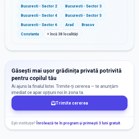
Bucuresti - Sector 2
Bucuresti - Sector 3
Bucuresti - Sector 4
Bucuresti - Sector 5
Bucuresti - Sector 6
Arad
Brasov
Constanta
+ încă
38
localități
Găsești mai ușor grădinița privată potrivită
pentru copilul tău
Ai ajuns la finalul listei. Trimite-ți cererea — te anunțăm
imediat ce apar opțiuni noi în zona ta.
Trimite cererea
Ești instituție?
Înrolează-te în program și primești 3 luni gratuit
.