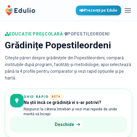
Edulio
Prezență pe Edulio
Desc
EDUCAȚIE PREȘCOLARĂ
•
POPESTILEORDENI
Grădinițe Popestileordeni
Citește păreri despre grădinițele din
Popestileordeni
, compară
instituțiile după program, facilități și metodologie, apoi selectează
până la 4 profile pentru comparator și vezi rapid opțiunile și pe
hartă.
GHID RAPID
BETA
Nu știi încă ce grădiniță vi s-ar potrivi?
Răspunzi la câteva întrebări și vezi mai repede de unde
merită să începi.
Deschide