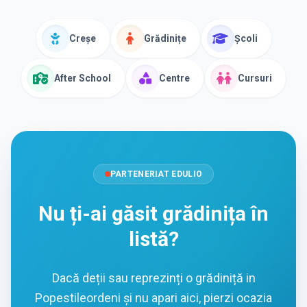
Creșe
Grădinițe
Școli
After School
Centre
Cursuri
PARTENERIAT EDULIO
Nu ți-ai găsit grădinița în
listă?
Dacă deții sau reprezinți o grădiniță in
Popestileordeni și nu apari aici, pierzi ocazia