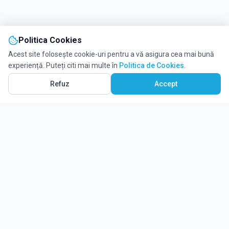
Politica Cookies
Acest site folosește cookie-uri pentru a vă asigura cea mai bună
experiență. Puteți citi mai multe în
Politica de Cookies
.
Refuz
Accept
Ghidul tău complet pentru educație.
Găsește locul potrivit pentru viitorul copilului tău.