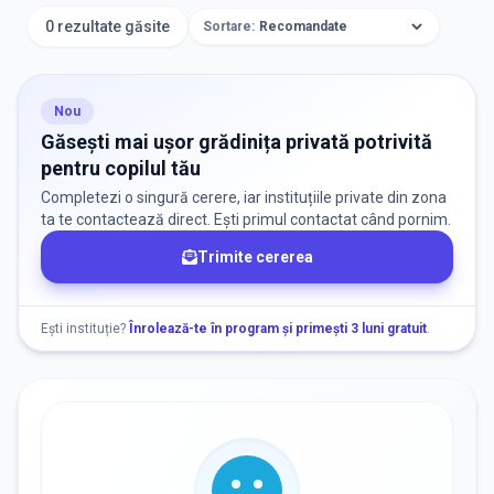
Grădinițe
0 rezultate găsite
Sortare:
ORAȘ / ZONĂ
Găsește lângă mine
Nou
Găsești mai ușor grădinița privată potrivită
pentru copilul tău
Completezi o singură cerere, iar instituțiile private din zona
ta te contactează direct. Ești primul contactat când pornim.
Trimite cererea
DISPONIBILITATE
Nu există informații despre locuri libere
Ești instituție?
Înrolează-te în program și primești 3 luni gratuit
.
RECRUTARE
Nu există informații despre job-uri