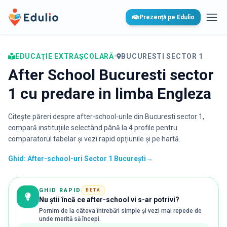
Edulio
Prezență pe Edulio
Desc
EDUCAȚIE EXTRAȘCOLARĂ
•
BUCURESTI SECTOR 1
After School Bucuresti sector
1 cu predare in limba Engleza
Citește păreri despre after-school-urile din
Bucuresti sector 1
,
compară instituțiile selectând până la 4 profile pentru
comparatorul tabelar și vezi rapid opțiunile și pe hartă.
Ghid: After-school-uri Sector 1 București
→
GHID RAPID
BETA
Nu știi încă ce after-school vi s-ar potrivi?
Pornim de la câteva întrebări simple și vezi mai repede de
unde merită să începi.