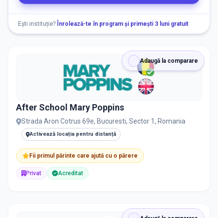
ORAȘ / ZONĂ
Găsește lângă mine
Ești instituție?
Înrolează-te în program și primești 3 luni gratuit
.
Adaugă la comparare
DISPONIBILITATE
After School Mary Poppins
Nu există informații despre locuri libere
Strada Aron Cotrus 69e, Bucuresti, Sector 1, Romania
Activează locația pentru distanță
RECRUTARE
Fii primul părinte care ajută cu o părere
Nu există informații despre job-uri
Privat
Acreditat
PRIVAT / DE STAT