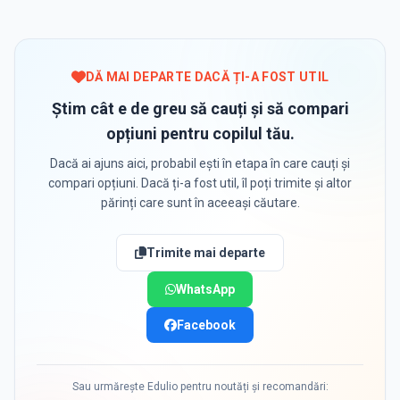
DĂ MAI DEPARTE DACĂ ȚI-A FOST UTIL
Știm cât e de greu să cauți și să compari
opțiuni pentru copilul tău.
Dacă ai ajuns aici, probabil ești în etapa în care cauți și
compari opțiuni. Dacă ți-a fost util, îl poți trimite și altor
părinți care sunt în aceeași căutare.
Trimite mai departe
WhatsApp
Facebook
Sau urmărește Edulio pentru noutăți și recomandări: