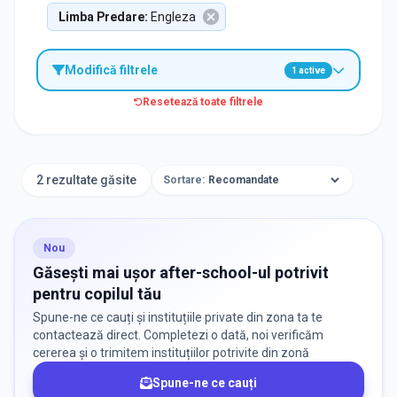
Limba Predare
:
Engleza
Modifică filtrele
1
active
Resetează toate filtrele
Caută after-school în apropierea unei școli
2 rezultate găsite
Sortare:
Nou
Aplică
Găsești mai ușor after-school-ul potrivit
pentru copilul tău
Spune-ne ce cauți și instituțiile private din zona ta te
TIP INSTITUȚIE
contactează direct. Completezi o dată, noi verificăm
cererea și o trimitem instituțiilor potrivite din zonă
After School
Spune-ne ce cauți