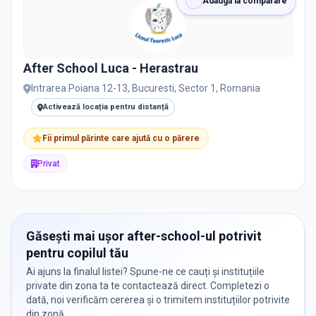
Adaugă la comparare
Toate
Private
De stat
After School Luca - Herastrau
Intrarea Poiana 12-13, Bucuresti, Sector 1, Romania
Toate Filtrele
Activează locația pentru distanță
METODOLOGIE, LIMBĂ, FACILITĂȚI
Fii primul părinte care ajută cu o părere
Resetează filtrele
Privat
Găsești mai ușor after-school-ul potrivit
pentru copilul tău
Ai ajuns la finalul listei? Spune-ne ce cauți și instituțiile
private din zona ta te contactează direct. Completezi o
dată, noi verificăm cererea și o trimitem instituțiilor potrivite
din zonă.