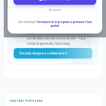
AD
Nu acum
ADS
Vrei să ajungi la părinții care
Ești instituție?
Înrolează-te în program și primești 3 luni
gratuit
.
caută activ soluții?
Edulio conectează servicii dedicate copiilor
cu familiile care au nevoie de ele — fără
reclamă generală, fără risipă.
Discută despre o colaborare
CĂUTĂRI POPULARE