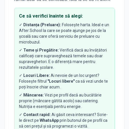
Ce să verifici înainte să alegi:
✓
Distanța (Preluare):
Folosește harta. Ideal e un
After School la care se poate ajunge pe jos de la
școală sau care oferă serviciu de preluare cu
microbuzul.
✓
Teme și Pregătire:
Verifică dacă au învățători
calificați care supraveghează temele sau doar
supraveghetori. E o diferență mare pentru
rezultatele școlare.
✓
Locuri Libere:
Ai nevoie de un loc urgent?
Folosește filtrul
"Locuri libere"
ca să vezi unde te
poți înscrie chiar acum.
✓
Mâncarea:
Vezi pe profil dacă au bucătărie
proprie (mâncare gătită acolo) sau catering.
Nutriția e esențială pentru energie.
✓
Contact rapid:
Ai găsit ceva interesant? Scrie-
le direct pe
WhatsApp
prin butonul de pe profil ca
să ceri prețul și să programezi o vizită.