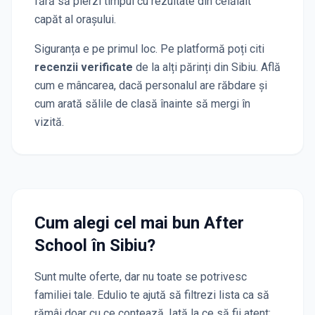
fără să pierzi timpul cu rezultate din celălalt
capăt al orașului.
Siguranța e pe primul loc. Pe platformă poți citi
recenzii verificate
de la alți părinți
din Sibiu
. Află
cum e mâncarea, dacă personalul are răbdare și
cum arată sălile de clasă înainte să mergi în
vizită.
Cum alegi cel mai bun After
School
în Sibiu
?
Sunt multe oferte, dar nu toate se potrivesc
familiei tale. Edulio te ajută să filtrezi lista ca să
rămâi doar cu ce contează. Iată la ce să fii atent: