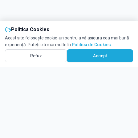
Politica Cookies
Acest site folosește cookie-uri pentru a vă asigura cea mai bună
experiență. Puteți citi mai multe în
Politica de Cookies
.
Refuz
Accept
Ghidul tău complet pentru educație.
Găsește locul potrivit pentru viitorul copilului tău.