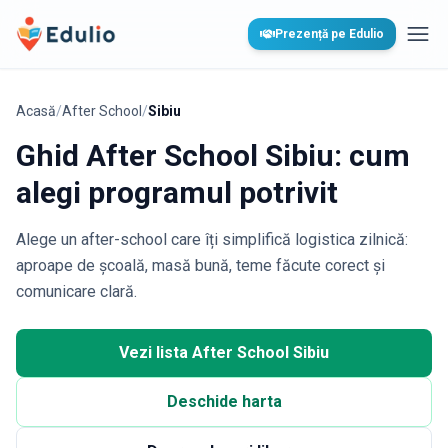
Edulio
Prezență pe Edulio
Desc
Acasă
/
After School
/
Sibiu
Ghid After School Sibiu: cum
alegi programul potrivit
Alege un after-school care îți simplifică logistica zilnică:
aproape de școală, masă bună, teme făcute corect și
comunicare clară.
Vezi lista After School Sibiu
Deschide harta