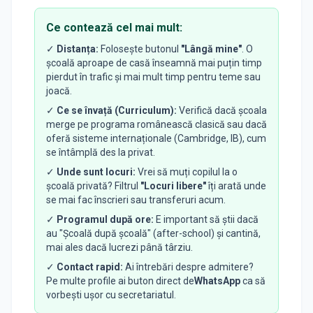
Ce contează cel mai mult:
✓
Distanța:
Folosește butonul
"Lângă mine"
. O
școală aproape de casă înseamnă mai puțin timp
pierdut în trafic și mai mult timp pentru teme sau
joacă.
✓
Ce se învață (Curriculum):
Verifică dacă școala
merge pe programa românească clasică sau dacă
oferă sisteme internaționale (Cambridge, IB), cum
se întâmplă des la privat.
✓
Unde sunt locuri:
Vrei să muți copilul la o
școală privată? Filtrul
"Locuri libere"
îți arată unde
se mai fac înscrieri sau transferuri acum.
✓
Programul după ore:
E important să știi dacă
au "Școală după școală" (after-school) și cantină,
mai ales dacă lucrezi până târziu.
✓
Contact rapid:
Ai întrebări despre admitere?
Pe multe profile ai buton direct de
WhatsApp
ca să
vorbești ușor cu secretariatul.