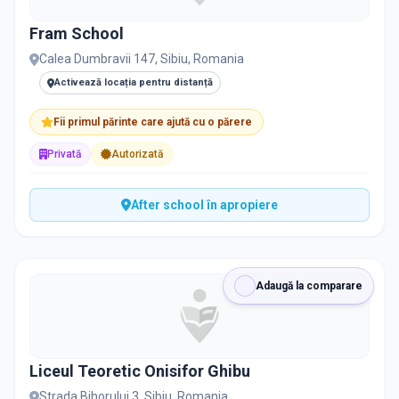
Fram School
Calea Dumbravii 147, Sibiu, Romania
Activează locația pentru distanță
Fii primul părinte care ajută cu o părere
Privată
Autorizată
After school în apropiere
Adaugă la comparare
Liceul Teoretic Onisifor Ghibu
Strada Bihorului 3, Sibiu, Romania