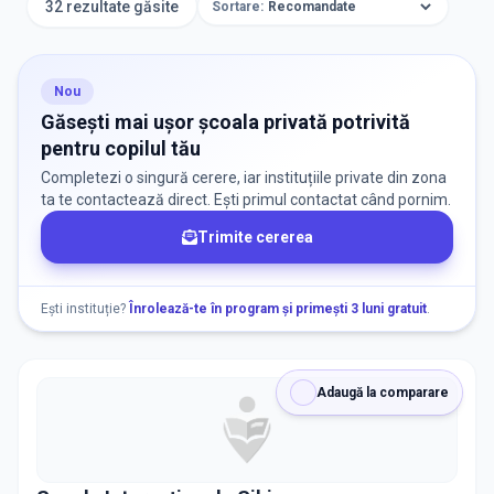
32 rezultate găsite
Sortare:
ORAȘ / ZONĂ
Găsește lângă mine
Nou
Găsești mai ușor școala privată potrivită
pentru copilul tău
Completezi o singură cerere, iar instituțiile private din zona
ta te contactează direct. Ești primul contactat când pornim.
Trimite cererea
DISPONIBILITATE
Nu există informații despre locuri libere
Ești instituție?
Înrolează-te în program și primești 3 luni gratuit
.
RECRUTARE
Adaugă la comparare
Nu există informații despre job-uri