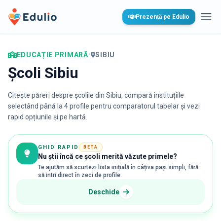
Edulio
Prezență pe Edulio
Desc
EDUCAȚIE PRIMARĂ
•
SIBIU
Școli Sibiu
Citește păreri despre școlile din
Sibiu
, compară instituțiile
selectând până la 4 profile pentru comparatorul tabelar și vezi
rapid opțiunile și pe hartă.
GHID RAPID
BETA
Nu știi încă ce școli merită văzute primele?
Te ajutăm să scurtezi lista inițială în câțiva pași simpli, fără
să intri direct în zeci de profile.
Deschide