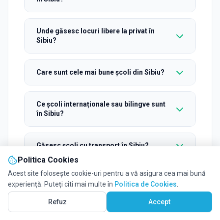
Unde găsesc locuri libere la privat în
Sibiu?
Care sunt cele mai bune școli din Sibiu?
Ce școli internaționale sau bilingve sunt
în Sibiu?
Găsesc școli cu transport în Sibiu?
Politica Cookies
Acest site folosește cookie-uri pentru a vă asigura cea mai bună
Cum contactez rapid o școală din Sibiu?
experiență. Puteți citi mai multe în
Politica de Cookies
.
Vezi pe Hartă
32
Refuz
Accept