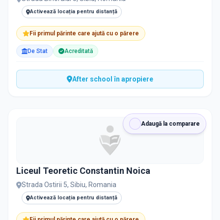
Activează locația pentru distanță
Fii primul părinte care ajută cu o părere
De Stat
Acreditată
After school în apropiere
Adaugă la comparare
Liceul Teoretic Constantin Noica
Strada Ostirii 5, Sibiu, Romania
Activează locația pentru distanță
Fii primul părinte care ajută cu o părere