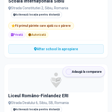
Scoala Internaționala Sibiu
PRIVAT / DE STAT
Strada Constitutiei 2, Sibiu, Romania
Toate
Private
De stat
Activează locația pentru distanță
Fii primul părinte care ajută cu o părere
Privată
Autorizată
Toate Filtrele
METODOLOGIE, LIMBĂ, FACILITĂȚI
After school în apropiere
Adaugă la comparare
Liceul Româno-Finlandez ERI
Strada Dealului 6, Sibiu, SB, Romania
Activează locația pentru distanță