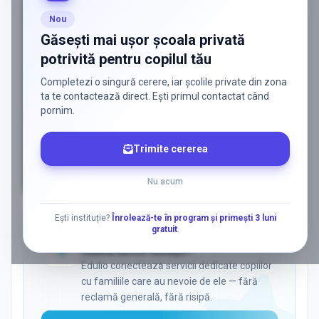
Nou
Găsești mai ușor școala privată
potrivită pentru copilul tău
Completezi o singură cerere, iar școlile private din zona
ta te contactează direct. Ești primul contactat când
pornim.
Trimite cererea
Nu acum
AD
Ești instituție?
Înrolează-te în program și primești 3 luni
gratuit
.
ADS
Vrei să ajungi la părinții care
caută activ soluții?
Edulio conectează servicii dedicate copiilor
cu familiile care au nevoie de ele — fără
reclamă generală, fără risipă.