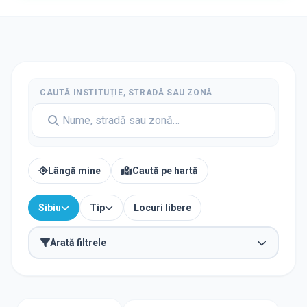
CAUTĂ INSTITUȚIE, STRADĂ SAU ZONĂ
Lângă mine
Caută pe hartă
Sibiu
Tip
Locuri libere
Arată filtrele
TIP INSTITUȚIE
Școli