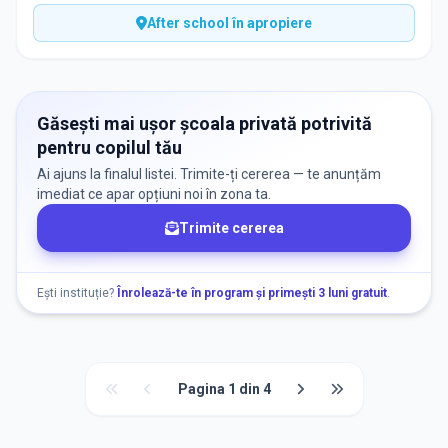
After school în apropiere
Găsești mai ușor școala privată potrivită
pentru copilul tău
Ai ajuns la finalul listei. Trimite-ți cererea — te anunțăm
imediat ce apar opțiuni noi în zona ta.
Trimite cererea
Ești instituție?
Înrolează-te în program și primești 3 luni gratuit
.
Pagina
1
din
4