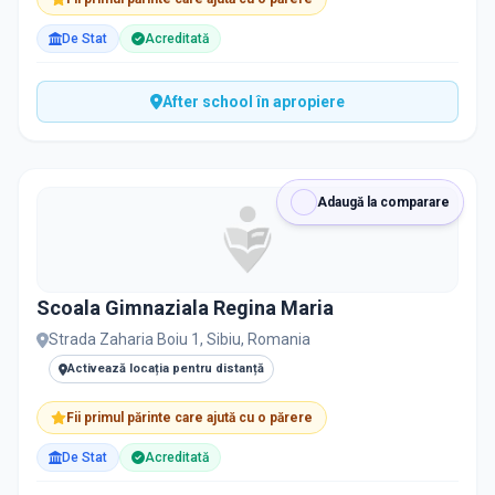
De Stat
Acreditată
After school în apropiere
Adaugă la comparare
Scoala Gimnaziala Regina Maria
Strada Zaharia Boiu 1, Sibiu, Romania
Activează locația pentru distanță
Fii primul părinte care ajută cu o părere
De Stat
Acreditată