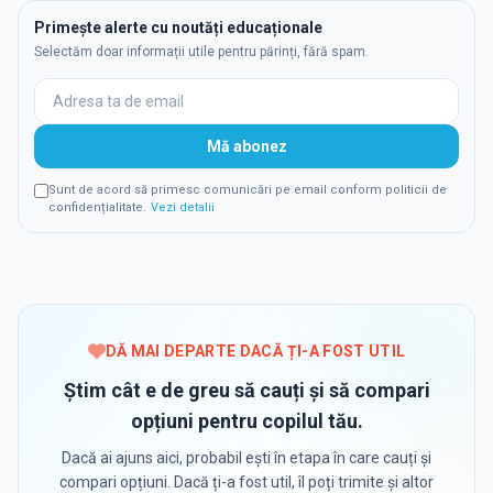
Primește alerte cu noutăți educaționale
Selectăm doar informații utile pentru părinți, fără spam.
Mă abonez
Sunt de acord să primesc comunicări pe email conform politicii de
confidențialitate.
Vezi detalii
DĂ MAI DEPARTE DACĂ ȚI-A FOST UTIL
Știm cât e de greu să cauți și să compari
opțiuni pentru copilul tău.
Dacă ai ajuns aici, probabil ești în etapa în care cauți și
compari opțiuni. Dacă ți-a fost util, îl poți trimite și altor