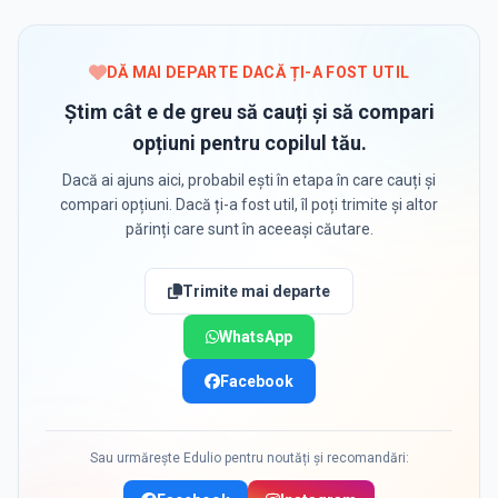
DĂ MAI DEPARTE DACĂ ȚI-A FOST UTIL
Știm cât e de greu să cauți și să compari
opțiuni pentru copilul tău.
Dacă ai ajuns aici, probabil ești în etapa în care cauți și
compari opțiuni. Dacă ți-a fost util, îl poți trimite și altor
părinți care sunt în aceeași căutare.
Trimite mai departe
WhatsApp
Facebook
Sau urmărește Edulio pentru noutăți și recomandări: