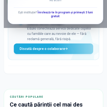
Nu acum
AD
Ești instituție?
Înrolează-te în program și primești 3 luni
gratuit
.
ADS
Vrei să ajungi la părinții care
caută activ soluții?
Edulio conectează servicii dedicate copiilor
cu familiile care au nevoie de ele — fără
reclamă generală, fără risipă.
Discută despre o colaborare
CĂUTĂRI POPULARE
Ce caută părinții cel mai des