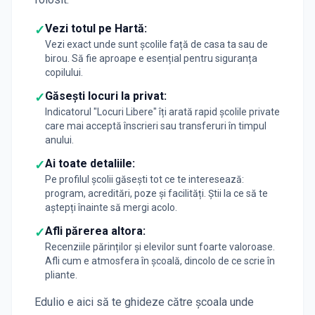
Vezi totul pe Hartă:
✓
Vezi exact unde sunt școlile față de casa ta sau de
birou. Să fie aproape e esențial pentru siguranța
copilului.
Găsești locuri la privat:
✓
Indicatorul "Locuri Libere" îți arată rapid școlile private
care mai acceptă înscrieri sau transferuri în timpul
anului.
Ai toate detaliile:
✓
Pe profilul școlii găsești tot ce te interesează:
program, acreditări, poze și facilități. Știi la ce să te
aștepți înainte să mergi acolo.
Afli părerea altora:
✓
Recenziile părinților și elevilor sunt foarte valoroase.
Afli cum e atmosfera în școală, dincolo de ce scrie în
pliante.
Edulio e aici să te ghideze către școala unde