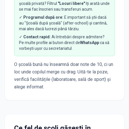
școală privată? Filtrul
"Locuri libere"
îți arată unde
se mai fac înscrieri sau transferuri acum.
✓
Programul după ore:
E important să știi dacă
au "Școală după școală" (after-school) și cantină,
mai ales dacă lucrezi până târziu.
✓
Contact rapid:
Ai întrebări despre admitere?
Pe multe profile ai buton direct de
WhatsApp
ca să
vorbești ușor cu secretariatul.
O școală bună nu înseamnă doar note de 10, ci un
loc unde copilul merge cu drag. Uită-te la poze,
verifică facilitățile (laboratoare, sală de sport) și
alege informat.
Ce fel de școli găsești în