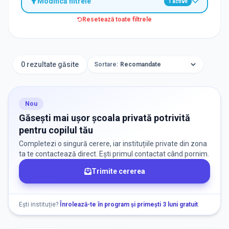
Modifică filtrele
1
active
Resetează toate filtrele
TIP INSTITUȚIE
Școli
0 rezultate găsite
Sortare:
ORAȘ / ZONĂ
Găsește lângă mine
Nou
Găsești mai ușor școala privată potrivită
pentru copilul tău
Completezi o singură cerere, iar instituțiile private din zona
ta te contactează direct. Ești primul contactat când pornim.
Trimite cererea
DISPONIBILITATE
Nu există informații despre locuri libere
Ești instituție?
Înrolează-te în program și primești 3 luni gratuit
.