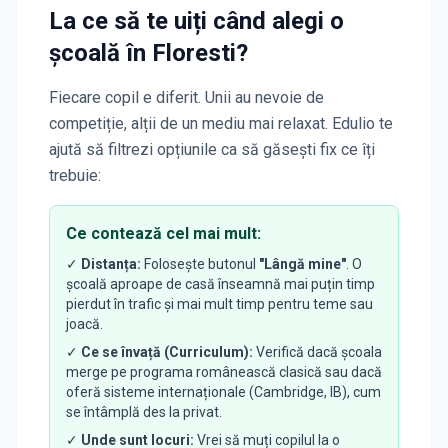
La ce să te uiți când alegi o
școală
în Floresti
?
Fiecare copil e diferit. Unii au nevoie de
competiție, alții de un mediu mai relaxat. Edulio te
ajută să filtrezi opțiunile ca să găsești fix ce îți
trebuie:
Ce contează cel mai mult:
✓
Distanța:
Folosește butonul
"Lângă mine"
. O
școală aproape de casă înseamnă mai puțin timp
pierdut în trafic și mai mult timp pentru teme sau
joacă.
✓
Ce se învață (Curriculum):
Verifică dacă școala
merge pe programa românească clasică sau dacă
oferă sisteme internaționale (Cambridge, IB), cum
se întâmplă des la privat.
✓
Unde sunt locuri:
Vrei să muți copilul la o