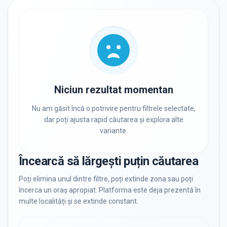
RECRUTARE
Nu există informații despre job-uri
PRIVAT / DE STAT
Toate
Private
De stat
Niciun rezultat momentan
Nu am găsit încă o potrivire pentru filtrele selectate,
dar poți ajusta rapid căutarea și explora alte
variante.
Toate Filtrele
METODOLOGIE, LIMBĂ, FACILITĂȚI
Încearcă să lărgești puțin căutarea
Resetează filtrele
Poți elimina unul dintre filtre, poți extinde zona sau poți
încerca un oraș apropiat. Platforma este deja prezentă în
multe localități și se extinde constant.