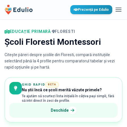
Edulio
Prezență pe Edulio
Desc
EDUCAȚIE PRIMARĂ
•
FLORESTI
Școli Floresti Montessori
Citește păreri despre școlile din
Floresti
, compară instituțiile
selectând până la 4 profile pentru comparatorul tabelar și vezi
rapid opțiunile și pe hartă.
GHID RAPID
BETA
Nu știi încă ce școli merită văzute primele?
Te ajutăm să scurtezi lista inițială în câțiva pași simpli, fără
să intri direct în zeci de profile.
Deschide