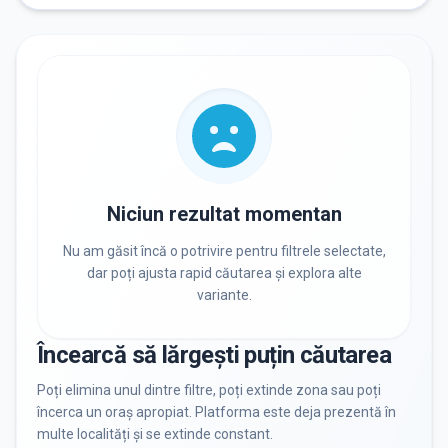
RECRUTARE
Nu există informații despre job-uri
PRIVAT / DE STAT
Toate
Private
De stat
Niciun rezultat momentan
Nu am găsit încă o potrivire pentru filtrele selectate,
dar poți ajusta rapid căutarea și explora alte
variante.
Toate Filtrele
METODOLOGIE, LIMBĂ, FACILITĂȚI
Încearcă să lărgești puțin căutarea
Resetează filtrele
Poți elimina unul dintre filtre, poți extinde zona sau poți
încerca un oraș apropiat. Platforma este deja prezentă în
multe localități și se extinde constant.