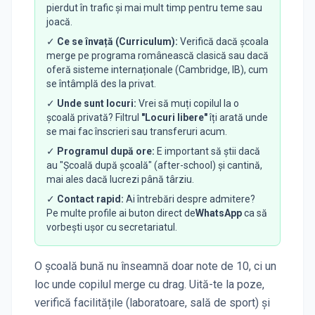
pierdut în trafic și mai mult timp pentru teme sau
joacă.
✓
Ce se învață (Curriculum):
Verifică dacă școala
merge pe programa românească clasică sau dacă
oferă sisteme internaționale (Cambridge, IB), cum
se întâmplă des la privat.
✓
Unde sunt locuri:
Vrei să muți copilul la o
școală privată? Filtrul
"Locuri libere"
îți arată unde
se mai fac înscrieri sau transferuri acum.
✓
Programul după ore:
E important să știi dacă
au "Școală după școală" (after-school) și cantină,
mai ales dacă lucrezi până târziu.
✓
Contact rapid:
Ai întrebări despre admitere?
Pe multe profile ai buton direct de
WhatsApp
ca să
vorbești ușor cu secretariatul.
O școală bună nu înseamnă doar note de 10, ci un
loc unde copilul merge cu drag. Uită-te la poze,
verifică facilitățile (laboratoare, sală de sport) și