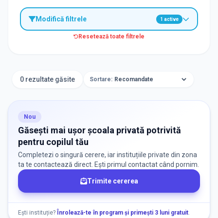
Modifică filtrele
1
active
Resetează toate filtrele
TIP INSTITUȚIE
Școli
0 rezultate găsite
Sortare:
ORAȘ / ZONĂ
Găsește lângă mine
Nou
Găsești mai ușor școala privată potrivită
pentru copilul tău
Completezi o singură cerere, iar instituțiile private din zona
ta te contactează direct. Ești primul contactat când pornim.
Trimite cererea
DISPONIBILITATE
Nu există informații despre locuri libere
Ești instituție?
Înrolează-te în program și primești 3 luni gratuit
.