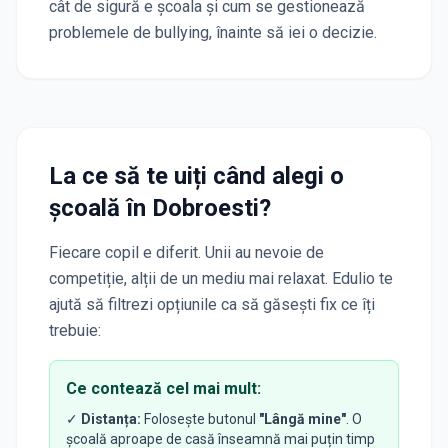
cât de sigură e școala și cum se gestionează
problemele de bullying, înainte să iei o decizie.
La ce să te uiți când alegi o
școală
în Dobroesti
?
Fiecare copil e diferit. Unii au nevoie de
competiție, alții de un mediu mai relaxat. Edulio te
ajută să filtrezi opțiunile ca să găsești fix ce îți
trebuie:
Ce contează cel mai mult:
✓
Distanța:
Folosește butonul
"Lângă mine"
. O
școală aproape de casă înseamnă mai puțin timp