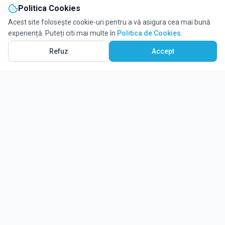
Politica Cookies
Acest site folosește cookie-uri pentru a vă asigura cea mai bună
experiență. Puteți citi mai multe în
Politica de Cookies
.
Refuz
Accept
Ghidul tău complet pentru educație.
Găsește locul potrivit pentru viitorul copilului tău.
Noutăți
Despre Edulio
Cum Funcționează Edulio
Pentru instituții
Termeni și condiții
Contact Edulio
Politica de Cookies
Setări cookies