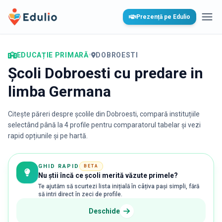
Edulio
Prezență pe Edulio
Desc
EDUCAȚIE PRIMARĂ
•
DOBROESTI
Școli Dobroesti cu predare in
limba Germana
Citește păreri despre școlile din
Dobroesti
, compară instituțiile
selectând până la 4 profile pentru comparatorul tabelar și vezi
rapid opțiunile și pe hartă.
GHID RAPID
BETA
Nu știi încă ce școli merită văzute primele?
Te ajutăm să scurtezi lista inițială în câțiva pași simpli, fără
să intri direct în zeci de profile.
Deschide