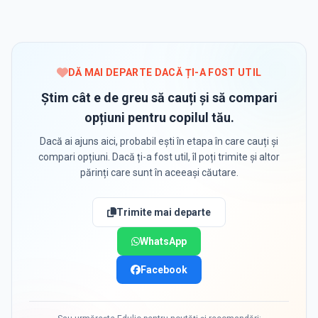
DĂ MAI DEPARTE DACĂ ȚI-A FOST UTIL
Știm cât e de greu să cauți și să compari
opțiuni pentru copilul tău.
Dacă ai ajuns aici, probabil ești în etapa în care cauți și
compari opțiuni. Dacă ți-a fost util, îl poți trimite și altor
părinți care sunt în aceeași căutare.
Trimite mai departe
WhatsApp
Facebook