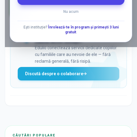
Nu acum
AD
Ești instituție?
Înrolează-te în program și primești 3 luni
gratuit
.
ADS
Vrei să ajungi la părinții care
caută activ soluții?
Edulio conectează servicii dedicate copiilor
cu familiile care au nevoie de ele — fără
reclamă generală, fără risipă.
Discută despre o colaborare
CĂUTĂRI POPULARE