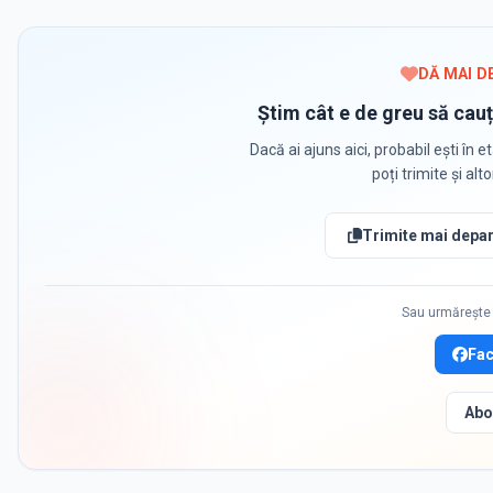
DĂ MAI D
Știm cât e de greu să cauț
Dacă ai ajuns aici, probabil ești în et
poți trimite și alt
Trimite mai depar
Sau urmărește 
Fa
Abo