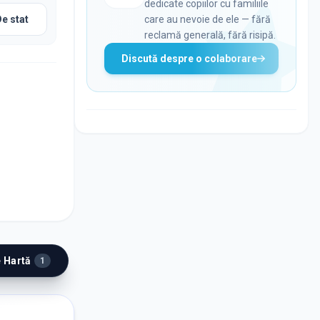
dedicate copiilor cu familiile
De stat
care au nevoie de ele — fără
reclamă generală, fără risipă.
Discută despre o colaborare
e Hartă
1