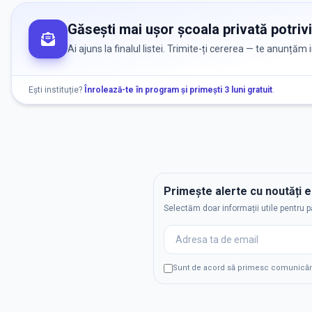
Găsești mai ușor școala privată potrivi
Ai ajuns la finalul listei. Trimite-ți cererea — te anunțăm
Ești instituție?
Înrolează-te în program și primești 3 luni gratuit
.
Primește alerte cu noutăți 
Selectăm doar informații utile pentru p
Sunt de acord să primesc comunicări p