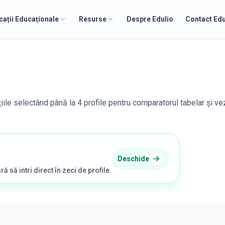
cații Educaționale
Resurse
Despre Edulio
Contact Edu
țiile selectând până la 4 profile pentru comparatorul tabelar și ve
Deschide
ră să intri direct în zeci de profile.