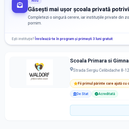
Nou
Găsești mai ușor școala privată potrivi
Completezi o singură cerere, iar instituțiile private din 
pornim.
Ești instituție?
Înrolează-te în program și primești 3 luni gratuit
.
Scoala Primara si Gimna
Strada Sergiu Celibidache 8-1
Fii primul părinte care ajută cu
De Stat
Acreditată