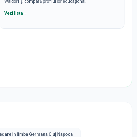
Waldorf și compară profilul lor educațional.
Vezi lista
→
redare in limba Germana Cluj Napoca