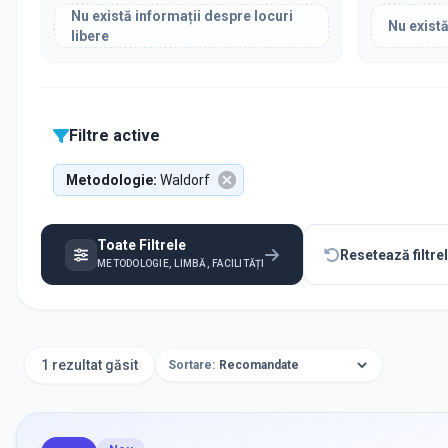
Nu există informații despre locuri
Nu există
libere
Filtre active
Metodologie
:
Waldorf
Toate Filtrele
Resetează filtre
METODOLOGIE, LIMBĂ, FACILITĂȚI
1 rezultat găsit
Sortare: