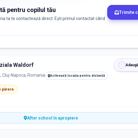
tă pentru copilul tău
Trimite 
zona ta te contactează direct. Ești primul contactat când
ziala Waldorf
Adaugă
2, Cluj-Napoca, Romania
Activează locația pentru distanță
 o părere
After school în apropiere