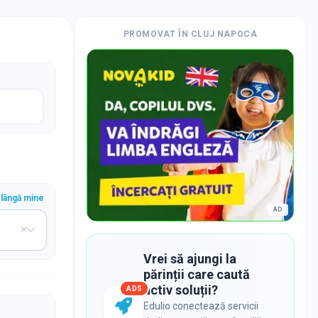
PROMOVAT ÎN
CLUJ NAPOCA
lângă mine
AD
Vrei să ajungi la
părinții care caută
activ soluții?
ADS
Edulio conectează servicii