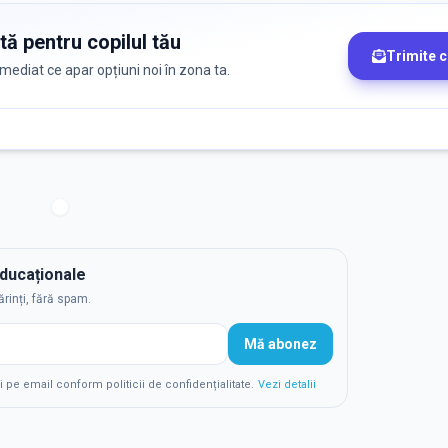
tă pentru copilul tău
Trimite 
 imediat ce apar opțiuni noi în zona ta.
educaționale
ărinți, fără spam.
Mă abonez
e email conform politicii de confidențialitate.
Vezi detalii