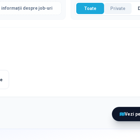
 informații despre job-uri
Toate
Private
le
Vezi p