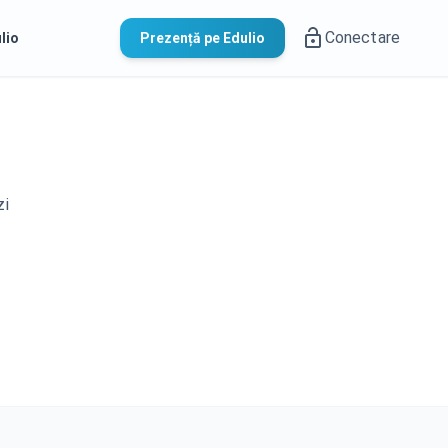
Conectare
lio
Prezență pe Edulio
zi