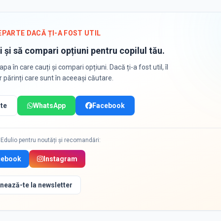
EPARTE DACĂ ȚI-A FOST UTIL
i și să compari opțiuni pentru copilul tău.
apa în care cauți și compari opțiuni. Dacă ți-a fost util, îl
or părinți care sunt în aceeași căutare.
te
WhatsApp
Facebook
Edulio pentru noutăți și recomandări:
cebook
Instagram
nează-te la newsletter