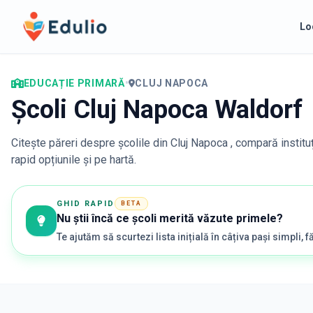
Edulio
Lo
EDUCAȚIE PRIMARĂ
•
CLUJ NAPOCA
Școli Cluj Napoca Waldorf
Citește păreri despre școlile din
Cluj Napoca
, compară institu
rapid opțiunile și pe hartă.
GHID RAPID
BETA
Nu știi încă ce școli merită văzute primele?
Te ajutăm să scurtezi lista inițială în câțiva pași simpli, fă