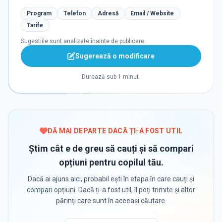
Program
Telefon
Adresă
Email / Website
Tarife
Sugestiile sunt analizate înainte de publicare.
Sugerează o modificare
Durează sub 1 minut.
DĂ MAI DEPARTE DACĂ ȚI-A FOST UTIL
Știm cât e de greu să cauți și să compari
opțiuni pentru copilul tău.
Dacă ai ajuns aici, probabil ești în etapa în care cauți și
compari opțiuni. Dacă ți-a fost util, îl poți trimite și altor
părinți care sunt în aceeași căutare.