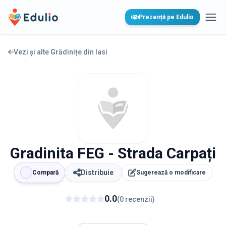
Edulio
Prezență pe Edulio
Desc
Vezi și alte Grădinițe din
Iasi
Gradinita FEG - Strada Carpați
Distribuie
Compară
Sugerează o modificare
0.0
(
0
recenzii
)