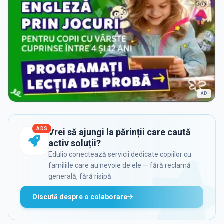
AD
ADS
Vrei să ajungi la părinții care caută
activ soluții?
Edulio conectează servicii dedicate copiilor cu
familiile care au nevoie de ele — fără reclamă
generală, fără risipă.
Discută despre o colaborare