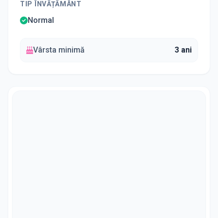
TIP ÎNVĂȚĂMÂNT
Normal
Vârsta minimă
3 ani