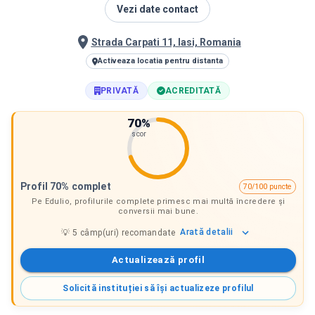
Vezi date contact
Strada Carpati 11, Iasi, Romania
Activeaza locatia pentru distanta
PRIVATĂ
ACREDITATĂ
70
%
scor
Profil 70% complet
70/100 puncte
Pe Edulio, profilurile complete primesc mai multă încredere și
conversii mai bune.
Arată
detalii
💡
5
câmp(uri) recomandate
Actualizează profil
Solicită instituției să își actualizeze profilul