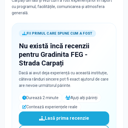
Carpați din Iasi și vezi cum a fost experiența lor în raport
cu programul, facilitățile, comunicarea și atmosfera
generală.
FII PRIMUL CARE SPUNE CUM A FOST
Nu există încă recenzii
pentru
Gradinita FEG -
Strada Carpați
Dacă ai avut deja experiență cu această instituție,
câteva rânduri sincere pot fi exact ajutorul de care
are nevoie următorul părinte.
Durează 2 minute
Ajuți alți părinți
Contează experiențele reale
Lasă prima recenzie